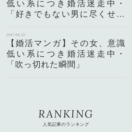
低い系につき婚活迷走中・
「好きでもない男に尽くせる
か」
2017.09.22
【婚活マンガ】その女、意識
低い系につき婚活迷走中・
「吹っ切れた瞬間」
2017.09.19
【婚活マンガ】その女、意識
低い系につき婚活迷走中・
RANKING
「一見デートですが、」
人気記事のランキング