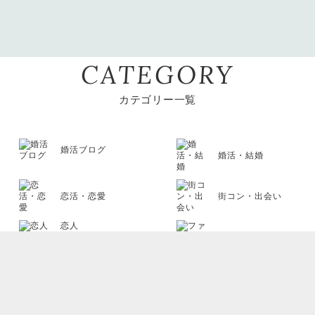
2017.09.15
【婚活マンガ】その女、意識
低い系につき婚活迷走中・
CATEGORY
「浅草にて その２」
カテゴリー一覧
2017.09.12
【婚活マンガ】その女、意識
婚活ブログ
婚活・結婚
低い系につき婚活迷走中・
「浅草にて」
恋活・恋愛
街コン・出会い
恋人
ファッション・
2017.09.08
ビューティー
【婚活マンガ】その女、意識
低い系につき婚活迷走中・
ライフスタイル
恋愛占い・
心理テスト