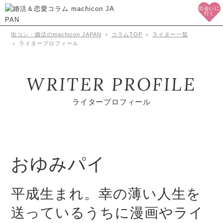
出会いに
行く
街コン・婚活のmachicon JAPAN
＞
コラムTOP
＞
ライター一覧
＞
ライタープロフィール
WRITER PROFILE
ライタープロフィール
おゆみパイ
平成生まれ。幸の薄い人生を
送っているうちに漫画やライ