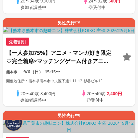
26〜34歳
9,900円
24〜32歳
500円
参加者調整中
◎受付中
男性先行中!
先着割引
【一人参加75%】アニメ・マンガ好き限定
♡完全着席×マッチングゲーム付きアニメ
コン
9/6（日）
15:15〜
熊本市
開催地住所：熊本県熊本市中央区下通1-11-12 杉谷ビル1F
20〜40歳
8,400円
20〜40歳
2,400円
参加者調整中
◎受付中
男性先行中!