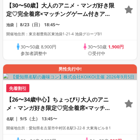
【30〜50歳】大人のアニメ・マンガ好き限
定♡完全着席×マッチングゲーム付きアニ
メコン
8/23（日）
18:45〜
池袋
開催地住所：東京都豊島区東池袋1-21-4 池袋グローブB1
30〜50歳
8,900円
30〜50歳
1,900円
参加者調整中
◎受付中
男性先行中!
先着割引
【26〜34歳中心】ちょっぴり大人のアニ
メ・マンガ好き限定♡完全着席×マッチン
グゲーム付きアニメコン
9/5（土）
13:45〜
名駅
開催地住所：愛知県名古屋市中村区名駅3-22-8 大東海ビルＢ1