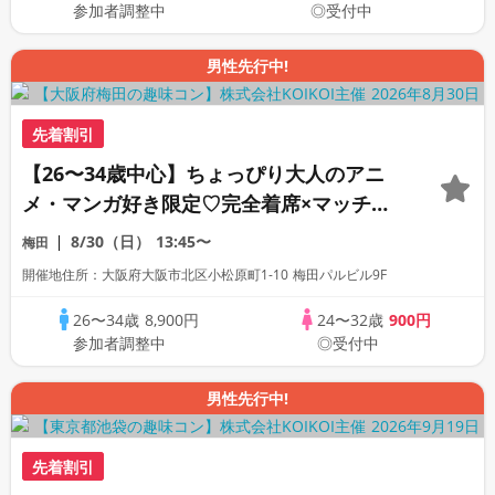
参加者調整中
◎受付中
男性先行中!
先着割引
【26〜34歳中心】ちょっぴり大人のアニ
メ・マンガ好き限定♡完全着席×マッチン
グゲーム付きアニメコン
8/30（日）
13:45〜
梅田
開催地住所：大阪府大阪市北区小松原町1-10 梅田パルビル9F
26〜34歳
8,900円
24〜32歳
900円
参加者調整中
◎受付中
男性先行中!
先着割引