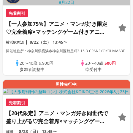
先着割引
【一人参加75%】アニメ・マンガ好き限定
♡完全着席×マッチングゲーム付きアニメ
コン
8/22（土）
13:45〜
横浜駅周辺
開催地住所：神奈川県横浜市神奈川区鶴屋町2-15-3 CRANEYOKOHAMA3F
20〜40歳
9,900円
20〜40歳
500円
参加者調整中
◎受付中
男性先行中!
先着割引
【20代限定】アニメ・マンガ好き同世代で
盛り上がる♡完全着席×マッチングゲーム
付きアニメコン
8/23（日）
13:45〜
梅田