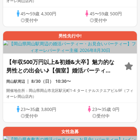
オーレ岡山店内）
45〜59歳
4,300円
45〜59歳
500円
◎受付中
◎受付中
男性先行中!
【年収500万円以上&初婚&大卒】魅力的な
男性との出会い♪【個室】婚活パーティー
～真剣な出会い～
8/30（日）
10:30〜
岡山駅周辺
開催地住所：岡山県岡山市北区駅元町1-4 ターミナルスクエアビル9F（フィ
オーレ岡山店内）
23〜35歳
3,800円
23〜35歳
0円
◎受付中
◎受付中
女性急募