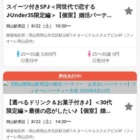
スイーツ付きSP♪＜同世代で恋する
♪Under35限定編＞【個室】婚活パーティ
ー～真剣な出会い～
8/22（土）
10:30〜
岡山駅周辺
開催地住所：岡山県岡山市北区駅元町1-4 ターミナルスクエアビル9F（フィ
オーレ岡山店内）
25〜35歳
3,800円
25〜35歳
0円
◎受付中
◎受付中
男性先行中!
【選べるドリンク＆お菓子付き♪】＜30代
限定編＞最後の恋がしたい♪【個室】婚活
パーティー～真剣な出会い～
8/22（土）
14:30〜
岡山駅周辺
開催地住所：岡山県岡山市北区駅元町1-4 ターミナルスクエアビル9F（フィ
オーレ岡山店内）