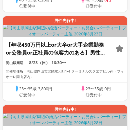
◎受付中
◎受付中
男性先行中!
【年収450万円以上or大卒or大手企業勤務
or公務員or正社員の包容力のある】男性と
の出会い♪個室婚活パーティー～真剣な出
8/23（日）
16:30〜
岡山駅周辺
会い～
開催地住所：岡山県岡山市北区駅元町1-4 ターミナルスクエアビル9F（フィ
オーレ岡山店内）
23〜35歳
3,800円
23〜35歳
0円
◎受付中
◎受付中
男性先行中!