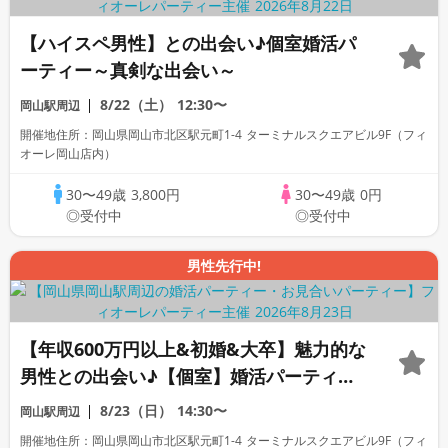
【ハイスペ男性】との出会い♪個室婚活パ
ーティー～真剣な出会い～
8/22（土）
12:30〜
岡山駅周辺
開催地住所：岡山県岡山市北区駅元町1-4 ターミナルスクエアビル9F（フィ
オーレ岡山店内）
30〜49歳
3,800円
30〜49歳
0円
◎受付中
◎受付中
男性先行中!
【年収600万円以上&初婚&大卒】魅力的な
男性との出会い♪【個室】婚活パーティー
～真剣な出会い～
8/23（日）
14:30〜
岡山駅周辺
開催地住所：岡山県岡山市北区駅元町1-4 ターミナルスクエアビル9F（フィ