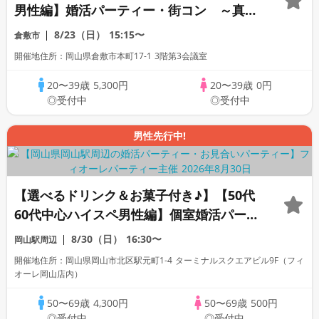
男性編】婚活パーティー・街コン ～真剣
な出会い～
8/23（日）
15:15〜
倉敷市
開催地住所：岡山県倉敷市本町17-1 3階第3会議室
20〜39歳
5,300円
20〜39歳
0円
◎受付中
◎受付中
男性先行中!
【選べるドリンク＆お菓子付き♪】【50代
60代中心ハイスペ男性編】個室婚活パーテ
ィー／互いに支え合えるパートナー探し♪
8/30（日）
16:30〜
岡山駅周辺
～真剣な出会い～
開催地住所：岡山県岡山市北区駅元町1-4 ターミナルスクエアビル9F（フィ
オーレ岡山店内）
50〜69歳
4,300円
50〜69歳
500円
◎受付中
◎受付中