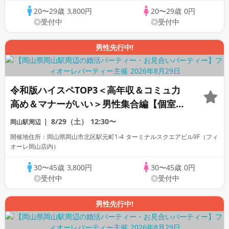
20〜29歳
3,800円
20〜29歳
0円
◎受付中
◎受付中
男性先行中!
令和版ハイスペTOP3＜高年収＆コミュ力
高め＆マナーがいい＞男性集合編【個室】
婚活パーティー～真剣な出会い～
8/29（土）
12:30〜
岡山駅周辺
開催地住所：岡山県岡山市北区駅元町1-4 ターミナルスクエアビル9F（フィ
オーレ岡山店内）
30〜45歳
3,800円
30〜45歳
0円
◎受付中
◎受付中
男性先行中!