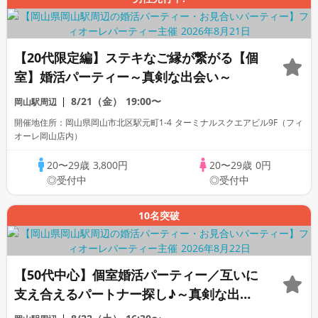
【20代限定編】ステキなご縁が繋がる【個
室】婚活パーティー～真剣な出会い～
8/21（金）
19:00〜
岡山駅周辺
開催地住所：岡山県岡山市北区駅元町1-4 ターミナルスクエアビル9F（フィ
オーレ岡山店内）
20〜29歳
3,800円
20〜29歳
0円
◎受付中
◎受付中
10名突破
【50代中心】個室婚活パーティー／互いに
支え合えるパートナー探し♪～真剣な出会
い～