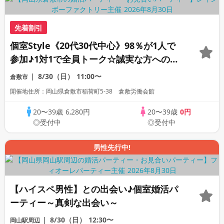
先着割引
個室Style《20代30代中心》98％が1人で
参加♪1対1で全員トーク☆誠実な方への婚
活パーティー
8/30（日）
11:00〜
倉敷市
開催地住所：岡山県倉敷市稲荷町5‐38 倉敷労働会館
20〜39歳
6,280円
20〜39歳
0円
◎受付中
◎受付中
男性先行中!
【ハイスペ男性】との出会い♪個室婚活パ
ーティー～真剣な出会い～
8/30（日）
12:30〜
岡山駅周辺