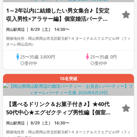
1～2年以内に結婚したい男女集合♪【安定
収入男性×アラサー編】個室婚活パーティ
ー～真剣な出会い～
8/29（土）
14:30〜
岡山駅周辺
開催地住所：岡山県岡山市北区駅元町1-4 ターミナルスクエアビル9F（フィ
オーレ岡山店内）
25〜35歳
3,800円
25〜35歳
0円
◎受付中
◎受付中
10名突破
【選べるドリンク＆お菓子付き♪】★40代
50代中心★エグゼクティブ男性編【個室】
婚活パーティー～真剣な出会い～
8/29（土）
16:30〜
岡山駅周辺
開催地住所：岡山県岡山市北区駅元町1-4 ターミナルスクエアビル9F（フィ