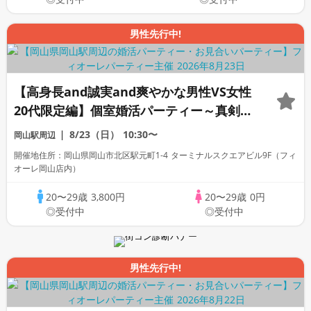
男性先行中!
【高身長and誠実and爽やかな男性VS女性
20代限定編】個室婚活パーティー～真剣な
出会い～
8/23（日）
10:30〜
岡山駅周辺
開催地住所：岡山県岡山市北区駅元町1-4 ターミナルスクエアビル9F（フィ
オーレ岡山店内）
20〜29歳
3,800円
20〜29歳
0円
◎受付中
◎受付中
男性先行中!