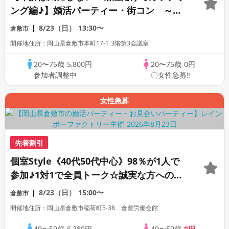
ング編♪】婚活パーティー・街コン ～真
剣な出会い～
8/23（日）
13:30〜
倉敷市
開催地住所：岡山県倉敷市本町17-1 3階第3会議室
20〜75歳
5,800円
20〜75歳
0円
参加者調整中
〇女性急募‼
女性急募
先着割引
個室Style《40代50代中心》98％が1人で
参加♪1対1で全員トーク☆誠実な方への婚
活パーティー
8/23（日）
15:00〜
倉敷市
開催地住所：岡山県倉敷市稲荷町5‐38 倉敷労働会館
40〜59歳
6,280円
40〜59歳
0円