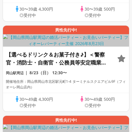
30〜39歳
4,300円
30〜39歳
500円
◎受付中
◎受付中
男性先行中!
【選べるドリンク＆お菓子付き♪】＜警察
官・消防士・自衛官・公務員等安定職業男
性集合編＞【個室】婚活パーティー～真剣
8/23（日）
12:30〜
岡山駅周辺
な出会い～
開催地住所：岡山県岡山市北区駅元町1-4 ターミナルスクエアビル9F（フィ
オーレ岡山店内）
30〜49歳
4,300円
30〜49歳
500円
◎受付中
◎受付中
男性先行中!