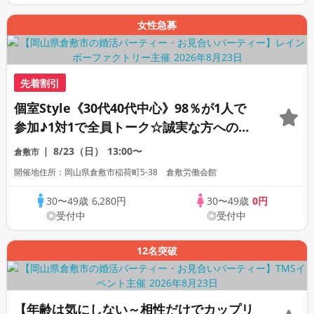
女性急募
先着割引
個室Style《30代40代中心》98％が1人で
参加♪1対1で全員トーク☆誠実な方への婚
活パーティー
8/23（日）
13:00〜
倉敷市
開催地住所：岡山県倉敷市稲荷町5‐38 倉敷労働会館
30〜49歳
6,280円
30〜49歳
0円
◎受付中
◎受付中
12名突破
【年齢は気にしない～相性だけでカップリ