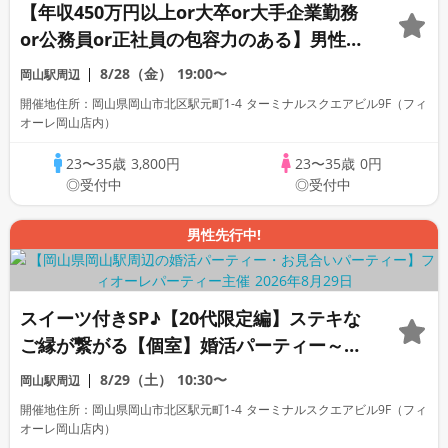
【年収450万円以上or大卒or大手企業勤務
or公務員or正社員の包容力のある】男性と
の出会い♪個室婚活パーティー～真剣な出
8/28（金）
19:00〜
岡山駅周辺
会い～
開催地住所：岡山県岡山市北区駅元町1-4 ターミナルスクエアビル9F（フィ
オーレ岡山店内）
23〜35歳
3,800円
23〜35歳
0円
◎受付中
◎受付中
男性先行中!
スイーツ付きSP♪【20代限定編】ステキな
ご縁が繋がる【個室】婚活パーティー～真
剣な出会い～
8/29（土）
10:30〜
岡山駅周辺
開催地住所：岡山県岡山市北区駅元町1-4 ターミナルスクエアビル9F（フィ
オーレ岡山店内）