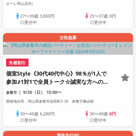
オーレ岡山店内）
27〜39歳
3,800円
25〜37歳
0円
◎受付中
◎受付中
女性急募
先着割引
個室Style《30代40代中心》98％が1人で
参加♪1対1で全員トーク☆誠実な方への婚
活パーティー
9/20（日）
15:00〜
倉敷市
開催地住所：岡山県倉敷市稲荷町5‐38 倉敷労働会館
30〜49歳
6,280円
30〜49歳
0円
◎受付中
◎受付中
男性先行中!