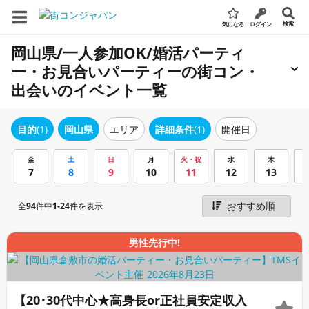
検索
気になる
ログイン
岡山県/一人参加OK/婚活パーティ
ー・お見合いパーティーの街コン・
出会いのイベント一覧
エリア
詳細条件
(1)
開催日
目的
(1)
岡山県
金
土
日
月
火・祝
水
木
7
8
9
10
11
12
13
全
94
件中
1-24
件を表示
男性先行中!
【20･30代中心★高身長or正社員安定収入