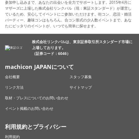
参加申し込みまで、あなたの出会いを全力でサポートします。2015年4月に
マザーズに上場した株式会社リンクバル（現：東証スタンダード）が運営し
ているため、安心してイベントにご参加いただけます。街コン、恋活・婚活
パーティー、趣味コンはもちろん、合コン形式の少人数イベントまで、あな
たにピッタリのイベントが、いつでも簡単に探せます。
株式会社リンクバルは、東京証券取引所スタンダード市場に
上場しております。
（証券コード：6046）
machicon JAPANについて
会社概要
スタッフ募集
リンク方法
サイトマップ
取材・プレスについてのお問い合わせ
イベント掲載のお問い合わせ
利用規約とプライバシー
利用規約