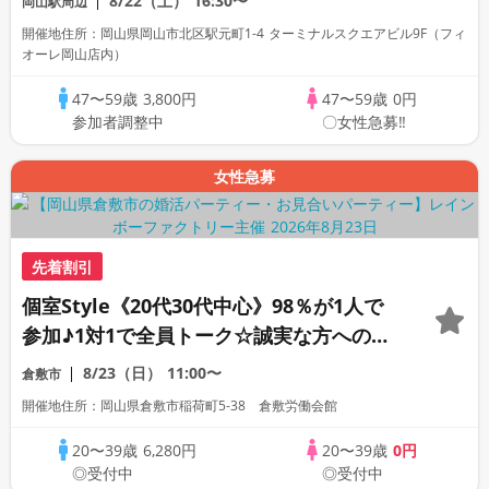
8/22（土）
16:30〜
岡山駅周辺
開催地住所：岡山県岡山市北区駅元町1-4 ターミナルスクエアビル9F（フィ
オーレ岡山店内）
47〜59歳
3,800円
47〜59歳
0円
参加者調整中
〇女性急募‼
女性急募
先着割引
個室Style《20代30代中心》98％が1人で
参加♪1対1で全員トーク☆誠実な方への婚
活パーティー
8/23（日）
11:00〜
倉敷市
開催地住所：岡山県倉敷市稲荷町5‐38 倉敷労働会館
20〜39歳
6,280円
20〜39歳
0円
◎受付中
◎受付中