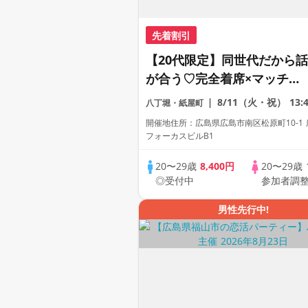
先着割引
【20代限定】同世代だから話
が合う♡完全着席×マッチン
グゲーム付きマッチングコン
8/11（火・祝）
13:
八丁堀・紙屋町
開催地住所：広島県広島市南区松原町10-1
フォーカスビルB1
20〜29歳
8,400円
20〜29歳
◎受付中
参加者調
男性先行中!