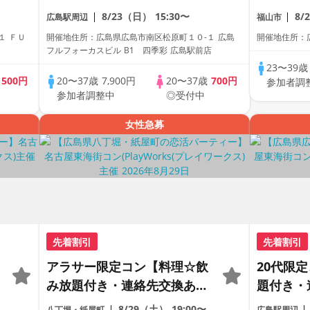
り・完全着席型】１名参加多
ぼ20代～
8/23（日）
15:30〜
8/
広島駅周辺
福山市
数・初参加も大歓迎☆
年の差で
１ ＦＵ
開催地住所：広島県広島市南区松原町１０-１ 広島
開催地住所：広
ー♪♪個
フルフォーカスビル B1 四季彩 広島駅前店
ろいろ♪
23〜39
歳
500円
20〜37歳
7,900円
20〜37歳
700円
参加者調
フードつ
参加者調整中
◎受付中
女性急募
先着割引
先着割引
アラサー限定コン【料理☆飲
20代限
み放題付き・連絡先交換あ
題付き・
り・完全着席型】１名参加多
全着席型
8/29（土）
19:00〜
八丁堀・紙屋町
広島駅周辺