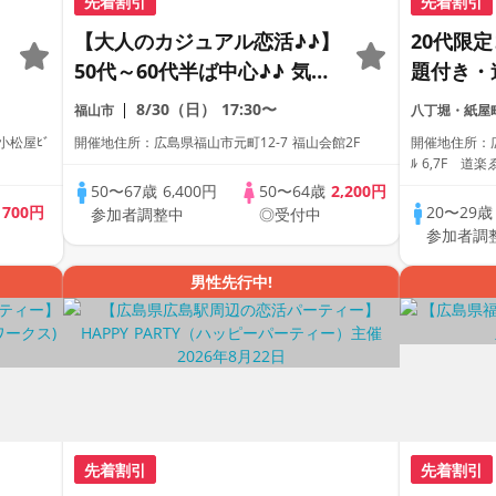
先着割引
先着割引
【大人のカジュアル恋活♪♪】
20代限
50代～60代半ば中心♪♪ 気軽
題付き・
に楽しめる合コンパーティー
全着席型
8/30（日）
17:30〜
福山市
八丁堀・紙屋
♪♪お友達作りから始める楽し
参加も大
小松屋ﾋﾞ
開催地住所：広島県福山市元町12-7 福山会館2F
開催地住所：広
い出会い♪♪ おいしいドリン
ス主催☆
ﾙ 6,7F 道
ク片手にゆるやかなご縁を♪♪
50〜67歳
6,400円
50〜64歳
2,200円
歳
700円
20〜29
参加者調整中
◎受付中
参加者調
男性先行中!
先着割引
先着割引