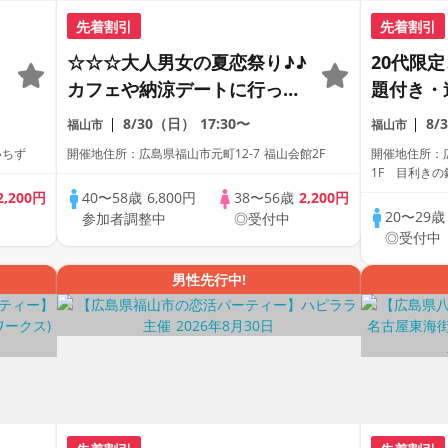
先着割引
先着割引
☆☆☆大人男女の夏恋祭り♪♪
20代限
カフェや納涼デートに行って
題付き・
みたい♪♪☆☆☆ほぼ40代～
全着席型
8/30（日）
17:30〜
8/
福山市
福山市
50代半ば中心♪♪そろそ
参加も大
いちず
開催地住所：広島県福山市元町12-7 福山会館2F
開催地住所：広島
ろ・・・ええ恋したい♪♪カジ
ス主催☆
1F 目利きの
ュアルな楽しい出会い♪♪美味
2,200円
40〜58歳
6,800円
38〜56歳
2,200円
20〜29
参加者調整中
◎受付中
しいドリンク＆フード付☆連
◎受付中
絡先交換自由
男性先行中!