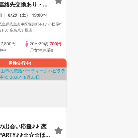
連絡先交換あり・完
】１名参加多数・初
8/29（土）
19:00〜
町
歓迎☆プレイワーク
島県広島市中区堀川町4-17 小松屋ﾋﾞ
楽ゑもん 広島八丁堀店
歳
7,800円
20〜29歳
700円
整中
〇女性急募‼
男性先行中!
の出会い応援♪♪ 恋
ARTY♪♪☆☆☆ほ