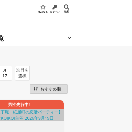
検索
気になる
ログイン
覧
別日を
月
17
選択
男性先行中!