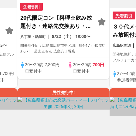
先着割引
先着割引
20代限定コン【料理☆飲み放
題付き・連絡先交換あり・完
３０代メ
全着席型】１名参加多数・初
み放題付
8/22（土）
19:00〜
八丁堀・紙屋町
参加も大歓迎☆プレイワーク
り・完全
45〜
開催地住所：広島県広島市中区堀川町4-17 小松屋ﾋﾞ
広島駅周辺
ス主催☆
数・初参
ﾙ 6,7F 道楽ゑもん 広島八丁堀店
 広島フル
開催地住所：
フルフォーカス
20〜29歳
7,800円
20〜29歳
700円
◎受付中
◎受付中
1,700円
27〜42
整中
参加者調
男性先行中!