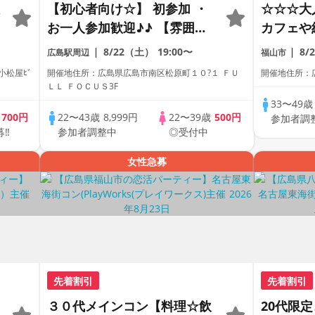
【初心者向け☆】 初参加 ・
☆☆☆大
お一人参加歓迎♪♪ 【雰囲気
カフェや
がわかる動画紹介中】週末プ
みたい♪
8/22（土）
19:00〜
8/
広島駅周辺
福山市
レミアム街コン
40代半
小松屋ﾋﾞ
開催地住所：広島県広島市南区松原町１０?１ ＦＵ
開催地住所：広
ろ・・・
ＬＬ ＦＯＣＵＳ3F
ュアルな
33〜49
歳
700円
22〜43歳
8,999円
22〜39歳
500円
参加者調
しいドリ
募‼
参加者調整中
◎受付中
絡先交換
女性急募
先着割引
先着割引
３０代メインコン【料理☆飲
20代限