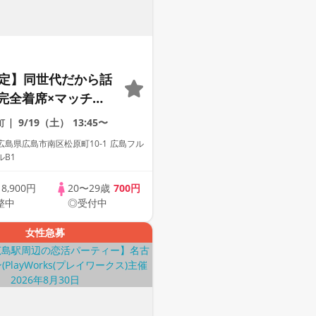
限定】同世代だから話
完全着席×マッチン
付きマッチングコン
9/19（土）
13:45〜
町
島県広島市南区松原町10-1 広島フル
B1
歳
8,900円
20〜29歳
700円
整中
◎受付中
女性急募