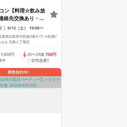
定コン【料理☆飲み放
連絡先交換あり・完
】１名参加多数・初
9/12（土）
19:00〜
町
歓迎☆プレイワーク
島県広島市中区堀川町4-17 小松屋ﾋﾞ
楽ゑもん 広島八丁堀店
歳
7,800円
20〜29歳
700円
整中
〇女性急募‼
男性先行中!