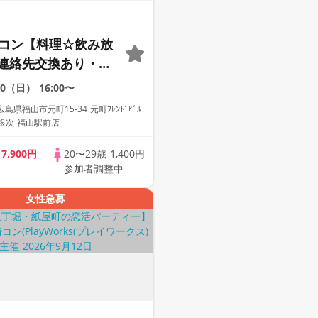
定コン【料理☆飲み放
連絡先交換あり・完
】１名参加多数・初
30（日）
16:00〜
歓迎☆プレイワーク
県福山市元町15-34 元町ﾌﾚﾝﾄﾞﾋﾞﾙ
銀次 福山駅前店
歳
7,900円
20〜29歳
1,400円
参加者調整中
女性急募