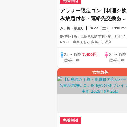
先着割引
アラサー限定コン【料理☆飲
み放題付き・連絡先交換あ
り・完全着席型】１名参加多
8/22（土）
19:00〜
八丁堀・紙屋町
数・初参加も大歓迎☆プレイ
開催地住所：広島県広島市中区堀川町4-17 
ワークス主催☆
ﾙ 6,7F 道楽ゑもん 広島八丁堀店
25〜35歳
7,400円
25〜35
◎受付中
◎受付中
女性急募
先着割引