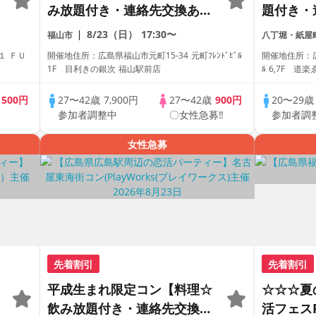
み放題付き・連絡先交換あ
題付き・
り・完全着席型】１名参加多
全着席型
8/23（日）
17:30〜
福山市
八丁堀・紙屋
数・初参加も大歓迎☆
参加も大
１ ＦＵ
開催地住所：広島県福山市元町15-34 元町ﾌﾚﾝﾄﾞﾋﾞﾙ
開催地住所：広
ス主催☆
1F 目利きの銀次 福山駅前店
ﾙ 6,7F 道
歳
500円
27〜42歳
7,900円
27〜42歳
900円
20〜29
参加者調整中
〇女性急募‼
参加者調
女性急募
先着割引
先着割引
平成生まれ限定コン【料理☆
☆☆☆夏
飲み放題付き・連絡先交換あ
活フェスP