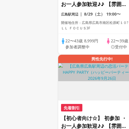
お一人参加歓迎♪♪ 【雰囲気
がわかる動画紹介中】週末プ
8/29（土）
19:00〜
広島駅周辺
レミアム街コン
開催地住所：広島県広島市南区松原町１０?
ＬＬ ＦＯＣＵＳ3F
22〜43歳
8,999円
22〜39
参加者調整中
◎受付中
男性先行中!
先着割引
【初心者向け☆】 初参加 ・
お一人参加歓迎♪♪ 【雰囲気