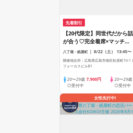
先着割引
【20代限定】同世代だから話
が合う♡完全着席×マッチン
グゲーム付きマッチングコン
8/22（土）
13:45〜
八丁堀・紙屋町
開催地住所：広島県広島市南区松原町10-1
フォーカスビルB1
20〜29歳
7,900円
20〜29
◎受付中
◎受付中
女性先行中!