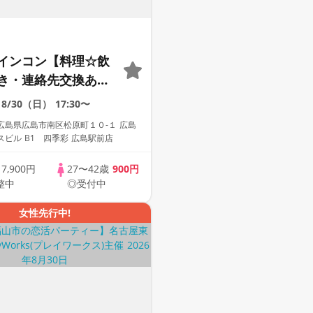
インコン【料理☆飲
き・連絡先交換あ
着席型】１名参加多
8/30（日）
17:30〜
加も大歓迎☆
広島県広島市南区松原町１０-１ 広島
ビル B1 四季彩 広島駅前店
歳
7,900円
27〜42歳
900円
整中
◎受付中
女性先行中!