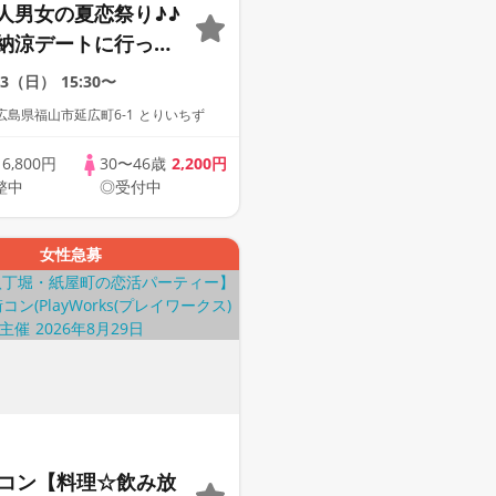
人男女の夏恋祭り♪♪
納涼デートに行って
♪☆☆☆ほぼ30代～
23（日）
15:30〜
ば中心♪♪そろそ
島県福山市延広町6-1 とりいちず
ええ恋したい♪♪カジ
楽しい出会い♪♪美味
歳
6,800円
30〜46歳
2,200円
整中
◎受付中
ンク＆フード付☆連
自由
女性急募
定コン【料理☆飲み放