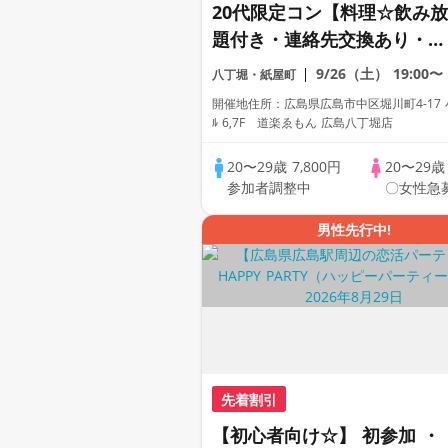
20代限定コン【料理☆飲み放
題付き・連絡先交換あり・完
全着席型】１名参加多数・初
9/26（土）
19:00〜
八丁堀・紙屋町
参加も大歓迎☆プレイワーク
開催地住所：広島県広島市中区堀川町4-17 
ス主催☆
ﾙ 6,7F 道楽ゑもん 広島八丁堀店
20〜29歳
7,800円
20〜29
参加者調整中
〇女性急
男性先行中!
先着割引
【初心者向け☆】 初参加 ・