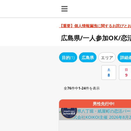
【重要】個人情報漏洩に関するお詫びと
広島県/一人参加OK/
目的
(1)
広島県
エリア
詳細
土
日
8
9
全
76
件中
1-24
件を表示
男性先行中!