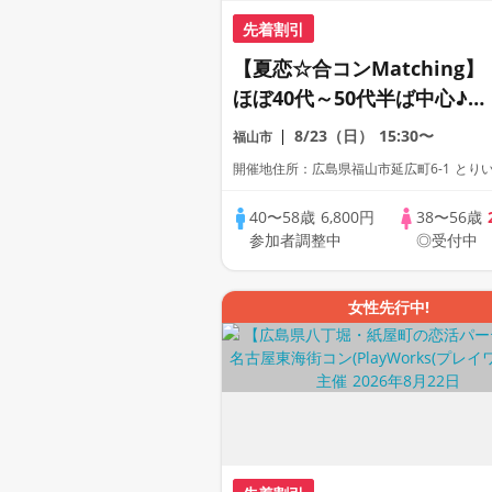
先着割引
【夏恋☆合コンMatching】
ほぼ40代～50代半ば中心♪♪
夏を楽しむ大人のカジュアル
8/23（日）
15:30〜
福山市
恋活♪♪ お友達から仲良くな
開催地住所：広島県福山市延広町6-1 とり
ってカフェやランチデートへ
♪♪ 美味しいドリンク＆ライ
40〜58歳
6,800円
38〜56歳
参加者調整中
◎受付中
トフード付き♪♪ 投票なし♪♪
女性先行中!