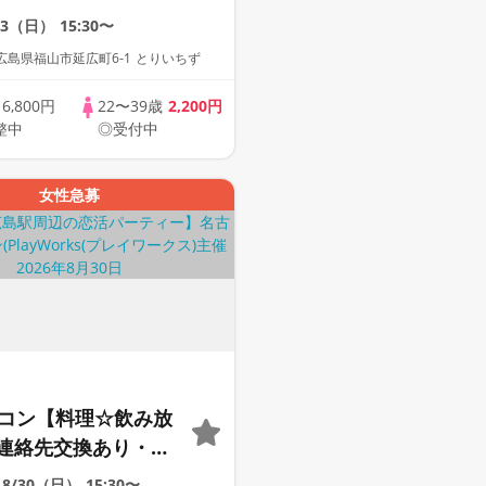
30代中心♪♪理想の
23（日）
15:30〜
楽しく恋活パーティ
島県福山市延広町6-1 とりいちず
性いろいろ♪♪人柄い
♪美味しいドリンク＆
歳
6,800円
22〜39歳
2,200円
整中
◎受付中
き♪♪連絡交換自由☆
女性急募
定コン【料理☆飲み放
連絡先交換あり・完
】１名参加多数・初
8/30（日）
15:30〜