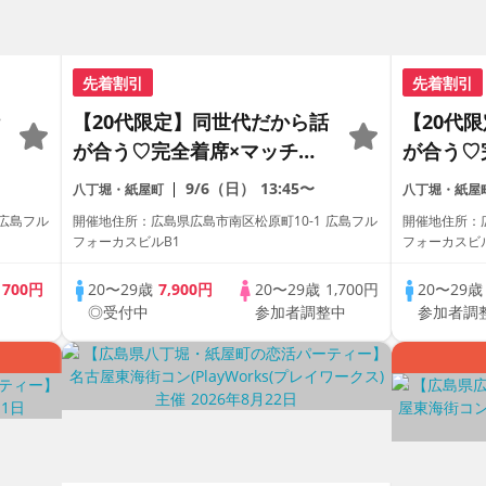
先着割引
先着割引
【20代限定】同世代だから話
【20代
が合う♡完全着席×マッチン
が合う♡
グゲーム付きマッチングコン
グゲーム
9/6（日）
13:45〜
八丁堀・紙屋町
八丁堀・紙屋
 広島フル
開催地住所：広島県広島市南区松原町10-1 広島フル
開催地住所：広
フォーカスビルB1
フォーカスビル
歳
700円
20〜29歳
7,900円
20〜29歳
1,700円
20〜29
◎受付中
参加者調整中
参加者調