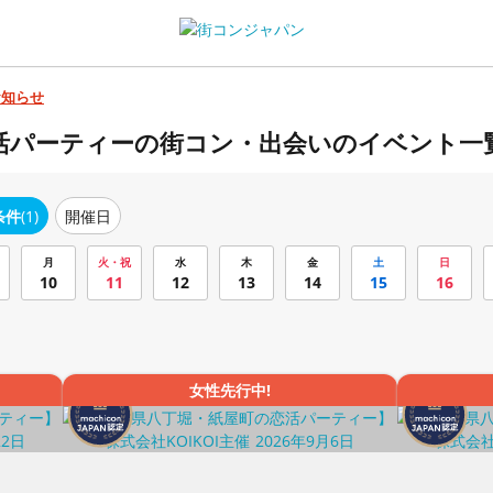
お知らせ
恋活パーティーの街コン・出会いのイベント一
条件
(1)
開催日
月
火・祝
水
木
金
土
日
10
11
12
13
14
15
16
女性先行中!