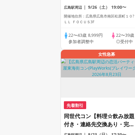
がわかる動画紹介中】週末プ
9/26（土）
19:00〜
広島駅周辺
レミアム街コン
開催地住所：広島県広島市南区松原町１０?
ＬＬ ＦＯＣＵＳ3F
22〜43歳
8,999円
22〜39
参加者調整中
◎受付中
女性急募
先着割引
同世代コン【料理☆飲み放題
付き・連絡先交換あり・完全
着席型】１名参加多数・初参
8/23（日）
17:30〜
広島駅周辺