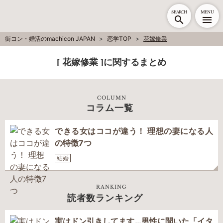
SEARCH
MENU
街コン・婚活のmachicon JAPAN
恋学TOP
花嫁修業
[ 花嫁修業 ]に関するまとめ
COLUMN
コラム一覧
できる女はココが違う！ 理想の妻になる人
の特徴7つ
結婚
RANKING
読者数ランキング
実はドン引きしてます…男性に聞いた「イタ