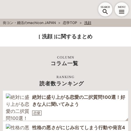
SEARCH
MENU
街コン・婚活のmachicon JAPAN
恋学TOP
洗顔
[ 洗顔 ]に関するまとめ
COLUMN
コラム一覧
RANKING
読者数ランキング
絶対に盛り上がる恋愛の二択質問100選！好
きな人に聞いてみよう
恋愛
性格の悪さがにじみ出てしまう行動や発言4