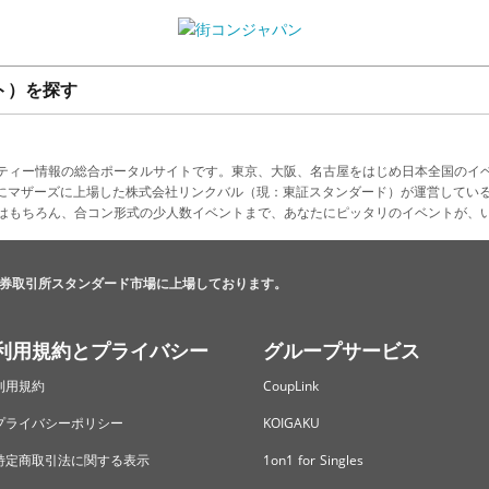
ト）を探す
ティー情報の総合ポータルサイトです。東京、大阪、名古屋をはじめ日本全国のイ
4月にマザーズに上場した株式会社リンクバル（現：東証スタンダード）が運営してい
はもちろん、合コン形式の少人数イベントまで、あなたにピッタリのイベントが、
券取引所スタンダード市場に上場しております。
利用規約とプライバシー
グループサービス
利用規約
CoupLink
プライバシーポリシー
KOIGAKU
特定商取引法に関する表示
1on1 for Singles