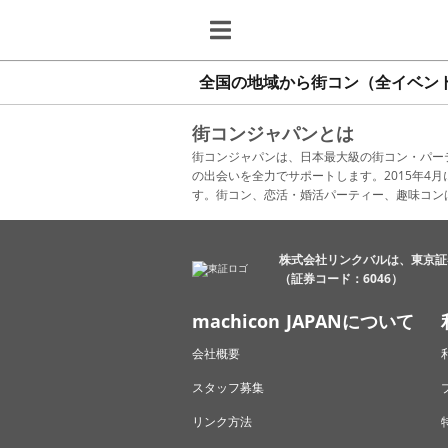
全国の地域から街コン（全イベン
街コンジャパンとは
街コンジャパンは、日本最大級の街コン・パー
の出会いを全力でサポートします。2015年
す。街コン、恋活・婚活パーティー、趣味コン
株式会社リンクバルは、東京証
（証券コード：6046）
machicon JAPANについて
会社概要
スタッフ募集
リンク方法