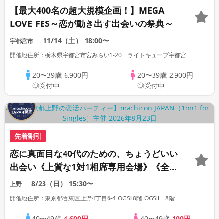
【最大400名の超大規模企画！】MEGA
LOVE FES～恋が動き出す出会いの祭典～
11/14（土）
18:00〜
宇都宮市
開催地住所：栃木県宇都宮市宮みらい1-20 ライトキューブ宇都宮
20〜39歳
6,900円
20〜39歳
2,900円
◎受付中
◎受付中
先着割引
恋に真面目な40代のための、ちょうどいい
出会い《上質な1対1相席専用会場》《全席
半個室》《飲み放題付き》《machicon
8/23（日）
15:30〜
上野
JAPAN主催》
開催地住所：東京都台東区上野4丁目6-4 OGSⅡ8階 OGSⅡ 8階
40〜49歳
4,600円
40〜49歳
100円