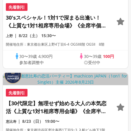
先着割引
30′sスペシャル！1対1で深まる出逢い！
《上質な1対1相席専用会場》《全席半個
室》《飲み放題付き》《machicon
8/22（土）
15:30〜
上野
JAPAN主催》
開催地住所：東京都台東区上野4丁目6-4 OGSⅡ8階 OGSⅡ 8階
30〜39歳
4,900円
30〜39歳
100円
参加者調整中
◎受付中
先着割引
【30代限定】無理せず始める大人の本気恋
活《上質な1対1相席専用会場》《全席半個
室》《飲み放題付き》《machicon
8/23（日）
19:00〜
恵比寿
JAPAN主催》
開催地住所：東京都渋谷区恵比寿西1丁目9−3 入船ビル地下1階