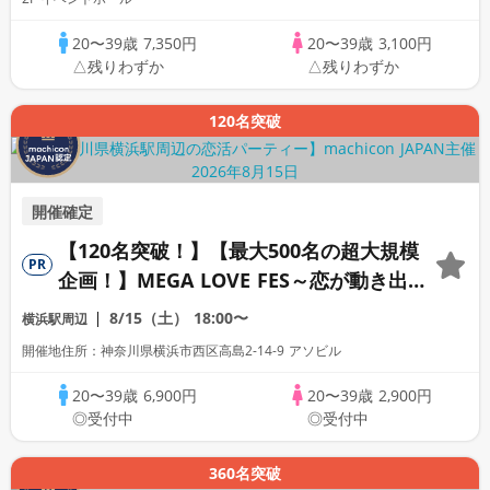
20〜39歳
7,350円
20〜39歳
3,100円
△残りわずか
△残りわずか
120名突破
開催確定
【120名突破！】【最大500名の超大規模
PR
企画！】MEGA LOVE FES～恋が動き出す
出会いの祭典～
8/15（土）
18:00〜
横浜駅周辺
開催地住所：神奈川県横浜市西区高島2-14-9 アソビル
20〜39歳
6,900円
20〜39歳
2,900円
◎受付中
◎受付中
360名突破