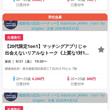
◎受付中
◎受付中
男性急募
先着割引
【20代限定1on1】マッチングアプリじゃ
出会えないリアルなトーク《上質な1対1相
席専用会場》《全席半個室》《飲み放題付
8/21（金）
19:30〜
新宿
き》《machicon JAPAN主催》
開催地住所：東京都新宿区新宿三丁目20-6 FSビル 7階
20〜29歳
4,200円
20〜29歳
300円
◎受付中
◎受付中
先着割引