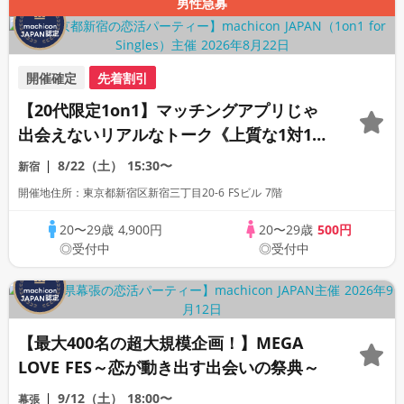
男性急募
開催確定
先着割引
【20代限定1on1】マッチングアプリじゃ
出会えないリアルなトーク《上質な1対1相
席専用会場》《全席半個室》《飲み放題付
8/22（土）
15:30〜
新宿
き》《machicon JAPAN主催》
開催地住所：東京都新宿区新宿三丁目20-6 FSビル 7階
20〜29歳
4,900円
20〜29歳
500円
◎受付中
◎受付中
【最大400名の超大規模企画！】MEGA
LOVE FES～恋が動き出す出会いの祭典～
9/12（土）
18:00〜
幕張