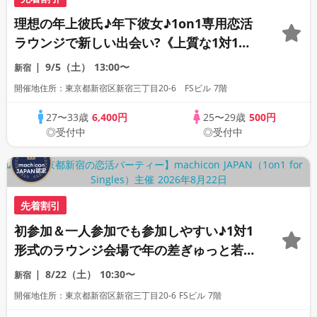
理想の年上彼氏♪年下彼女♪1on1専用恋活
ラウンジで新しい出会い?《上質な1対1相
席専用会場》《全席半個室》《飲み放題付
9/5（土）
13:00〜
新宿
き》《machicon JAPAN主催》
開催地住所：東京都新宿区新宿三丁目20-6 FSビル 7階
27〜33歳
6,400円
25〜29歳
500円
◎受付中
◎受付中
先着割引
初参加＆一人参加でも参加しやすい♪1対1
形式のラウンジ会場で年の差ぎゅっと若め
の同世代恋活パーティー♪《上質な1対1相
8/22（土）
10:30〜
新宿
席専用会場》《全席半個室》《飲み放題付
開催地住所：東京都新宿区新宿三丁目20-6 FSビル 7階
き》《machicon JAPAN主催》