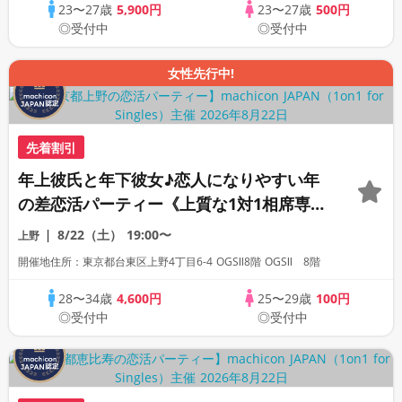
23〜27歳
5,900円
23〜27歳
500円
◎受付中
◎受付中
女性先行中!
先着割引
年上彼氏と年下彼女♪恋人になりやすい年
の差恋活パーティー《上質な1対1相席専用
会場》《全席半個室》《飲み放題付き》
8/22（土）
19:00〜
上野
《machicon JAPAN主催》
開催地住所：東京都台東区上野4丁目6-4 OGSⅡ8階 OGSⅡ 8階
28〜34歳
4,600円
25〜29歳
100円
◎受付中
◎受付中