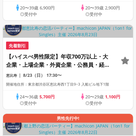
20〜39歳
6,900円
20〜39歳
2,900円
◎受付中
◎受付中
先着割引
【ハイスぺ男性限定】年収700万以上・大
企業・上場企業・外資企業・公務員・経営
者・医師・歯科医師・弁護士・経営者・イ
8/23（日）
17:30〜
恵比寿
ケメン×20代女性《1対1相席専用・半個室
開催地住所：東京都渋谷区恵比寿西1丁目9−3 入船ビル地下1階
会場》《machiconJAPAN主催》
24〜36歳
5,700円
20〜29歳
1,100円
◎受付中
◎受付中
男性先行中!