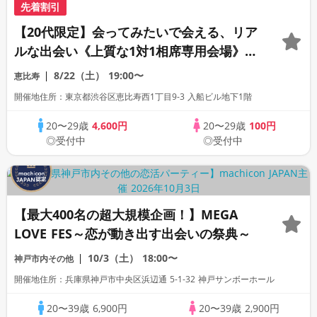
先着割引
【20代限定】会ってみたいで会える、リア
ルな出会い《上質な1対1相席専用会場》
《全席半個室》《飲み放題付き》
8/22（土）
19:00〜
恵比寿
《machicon JAPAN主催》
開催地住所：東京都渋谷区恵比寿西1丁目9-3 入船ビル地下1階
20〜29歳
4,600円
20〜29歳
100円
◎受付中
◎受付中
【最大400名の超大規模企画！】MEGA
LOVE FES～恋が動き出す出会いの祭典～
10/3（土）
18:00〜
神戸市内その他
開催地住所：兵庫県神戸市中央区浜辺通 5-1-32 神戸サンボーホール
20〜39歳
6,900円
20〜39歳
2,900円