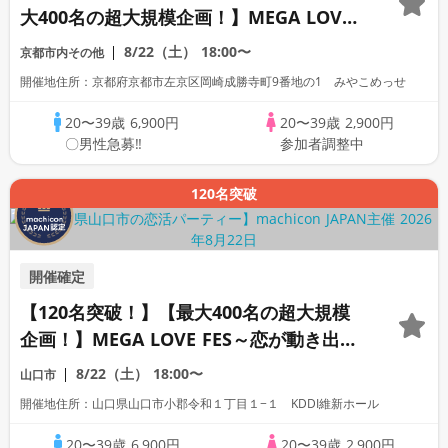
大400名の超大規模企画！】MEGA LOVE
FES～恋が動き出す出会いの祭典～
8/22（土）
18:00〜
京都市内その他
開催地住所：京都府京都市左京区岡崎成勝寺町9番地の1 みやこめっせ
20〜39歳
6,900円
20〜39歳
2,900円
〇男性急募‼
参加者調整中
120名突破
開催確定
【120名突破！】【最大400名の超大規模
企画！】MEGA LOVE FES～恋が動き出す
出会いの祭典～
8/22（土）
18:00〜
山口市
開催地住所：山口県山口市小郡令和１丁目１−１ KDDI維新ホール
20〜39歳
6,900円
20〜39歳
2,900円