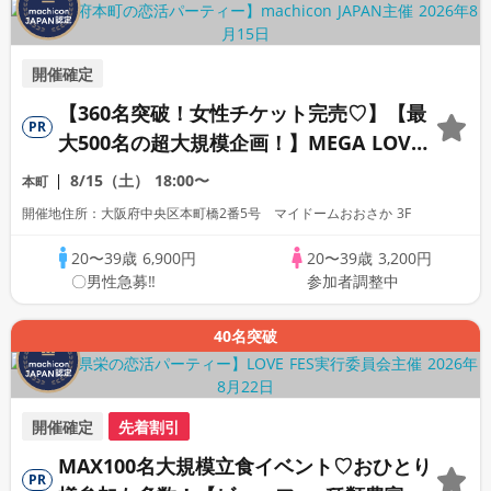
開催確定
【360名突破！女性チケット完売♡】【最
PR
大500名の超大規模企画！】MEGA LOVE
FES～恋が動き出す出会いの祭典～
8/15（土）
18:00〜
本町
開催地住所：大阪府中央区本町橋2番5号 マイドームおおさか 3F
20〜39歳
6,900円
20〜39歳
3,200円
〇男性急募‼
参加者調整中
40名突破
開催確定
先着割引
MAX100名大規模立食イベント♡おひとり
PR