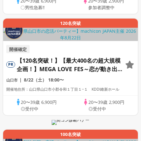
20〜39歳
6,900円
20〜39歳
2,900円
〇男性急募‼
参加者調整中
120名突破
開催確定
【120名突破！】【最大400名の超大規模
PR
企画！】MEGA LOVE FES～恋が動き出す
出会いの祭典～
8/22（土）
18:00〜
山口市
開催地住所：山口県山口市小郡令和１丁目１−１ KDDI維新ホール
20〜39歳
6,900円
20〜39歳
2,900円
◎受付中
◎受付中
100名突破