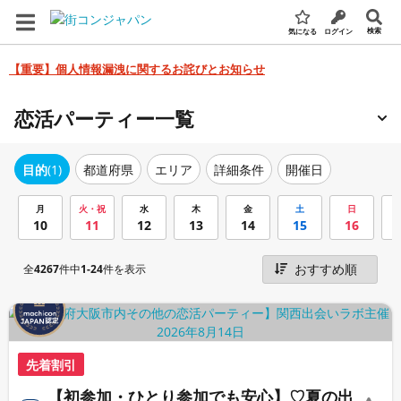
検索
気になる
ログイン
【重要】個人情報漏洩に関するお詫びとお知らせ
恋活パーティー一覧
エリア
詳細条件
開催日
目的
(1)
都道府県
月
火・祝
水
木
金
土
日
10
11
12
13
14
15
16
全
4267
件中
1-24
件を表示
先着割引
【初参加・ひとり参加でも安心】♡夏の出