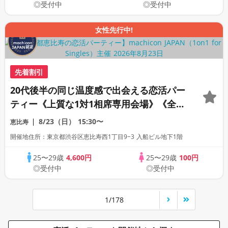
◎受付中
◎受付中
女性先行中!
先着割引
20代後半の同じ温度感で出会える恋活パー
ティー《上質な1対1相席専用会場》《全席
半個室》《飲み放題付き》《machicon
8/23（日）
15:30〜
恵比寿
JAPAN主催》
開催地住所：東京都渋谷区恵比寿西1丁目9−3 入船ビル地下1階
25〜29歳
4,600円
25〜29歳
100円
◎受付中
◎受付中
1/178