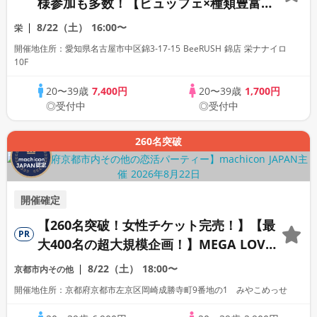
様参加も多数！【ビュッフェ×種類豊富な
フリードリンク♪】【大人の広々ダイニン
8/22（土）
16:00〜
栄
グバー貸切】～LOVE FES NAGOYA～
開催地住所：愛知県名古屋市中区錦3‑17‑15 BeeRUSH 錦店 栄ナナイロ
10F
20〜39歳
7,400円
20〜39歳
1,700円
◎受付中
◎受付中
260名突破
開催確定
【260名突破！女性チケット完売！】【最
PR
大400名の超大規模企画！】MEGA LOVE
FES～恋が動き出す出会いの祭典～
8/22（土）
18:00〜
京都市内その他
開催地住所：京都府京都市左京区岡崎成勝寺町9番地の1 みやこめっせ