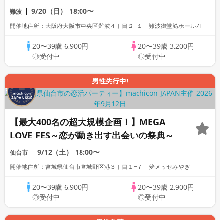
9/20（日）
18:00〜
難波
開催地住所：大阪府大阪市中央区難波４丁目２−１ 難波御堂筋ホール7F
20〜39歳
6,900円
20〜39歳
3,200円
◎受付中
◎受付中
男性先行中!
【最大400名の超大規模企画！】MEGA
LOVE FES～恋が動き出す出会いの祭典～
9/12（土）
18:00〜
仙台市
開催地住所：宮城県仙台市宮城野区港３丁目１−７ 夢メッセみやぎ
20〜39歳
6,900円
20〜39歳
2,900円
◎受付中
◎受付中