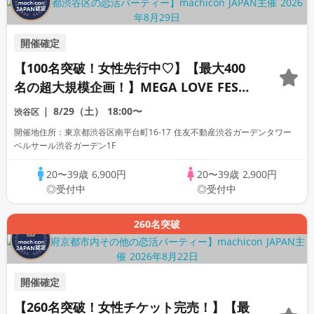
開催確定
【100名突破！女性先行中♡】【最大400
名の超大規模企画！】MEGA LOVE FES～
恋が動き出す出会いの祭典～
8/29（土）
18:00〜
渋谷区
開催地住所：東京都渋谷区南平台町16-17 住友不動産渋谷ガーデンタワー
ベルサール渋谷ガーデン1F
20〜39歳
6,900円
20〜39歳
2,900円
◎受付中
◎受付中
260名突破
開催確定
【260名突破！女性チケット完売！】【最