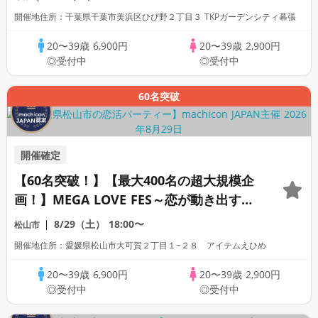
開催地住所：千葉県千葉市美浜区ひび野２丁目３ TKPガーデンシティ幕張
20〜39歳
6,900円
20〜39歳
2,900円
◎受付中
◎受付中
60名突破
開催確定
【60名突破！】【最大400名の超大規模企
画！】MEGA LOVE FES～恋が動き出す出
会いの祭典～
8/29（土）
18:00〜
松山市
開催地住所：愛媛県松山市大可賀２丁目１−２８ アイテムえひめ
20〜39歳
6,900円
20〜39歳
2,900円
◎受付中
◎受付中