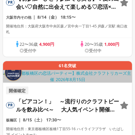
PR
会い♡自然に出会えて楽しめる♡恋活×ピ
クニック（みんなで楽しめるゲーム＆景品
8/14（金）
18:15〜
大阪市内その他
付き）
開催地住所：大阪府大阪市中央区森ノ宮中央一丁目1-45 JR森ノ宮駅 南口改
札
22〜36歳
4,900円
20〜35歳
1,000円
◎受付中
◎受付中
61名突破
開催確定
「ビアコン！」 ～流行りのクラフトビー
PR
ルを飲み比べ～ 大人気イベント開催！
【駅近】
8/15（土）
17:30〜
板橋区
開催地住所：東京都板橋区板橋1丁目55-16 ハイライフプラザ いたばし
2F イベントホール