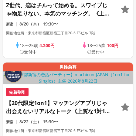
Z世代、恋はチルって始める。スワイプじ
ゃ物足りない、本気のマッチング。《上質
な1対1相席専用会場》《全席半個室》《飲
8/20（木）
19:30〜
新宿
み放題付き》《machicon JAPAN主催》
開催地住所：東京都新宿区新宿三丁目20-6 FSビル 7階
18〜25歳
4,200円
18〜25歳
100円
◎受付中
◎受付中
男性急募
先着割引
【20代限定1on1】マッチングアプリじゃ
出会えないリアルなトーク《上質な1対1相
席専用会場》《全席半個室》《飲み放題付
8/22（土）
15:30〜
新宿
き》《machicon JAPAN主催》
開催地住所：東京都新宿区新宿三丁目20-6 FSビル 7階