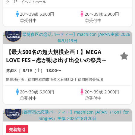
ク 1F イベントホール
20〜39歳
6,900円
20〜39歳
2,900円
◎受付中
◎受付中
【最大500名の超大規模企画！】MEGA
LOVE FES～恋が動き出す出会いの祭典～
9/19（土）
18:00〜
博多区
開催地住所：福岡県福岡市博多区石城町2-1 福岡国際会議場
20〜39歳
6,900円
20〜39歳
2,900円
◎受付中
◎受付中
先着割引