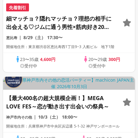
先着割引
細マッチョ？隠れマッチョ？理想の相手に
出会える♡ジムに通う男性×筋肉好き20代
女性《machicon JAPAN主催》《飲み放
8/29（土）
17:30〜
恵比寿
題》《全席半個室の上質な1対1相席会場》
開催地住所：東京都渋谷区恵比寿西1丁目9−3 入船ビル 地下1階
《26名限定》
23〜35歳
4,600円
20〜29歳
300円
◎受付中
◎受付中
【最大400名の超大規模企画！】MEGA
LOVE FES～恋が動き出す出会いの祭典～
10/3（土）
18:00〜
神戸市内その他
開催地住所：兵庫県神戸市中央区浜辺通 5-1-32 神戸サンボーホール