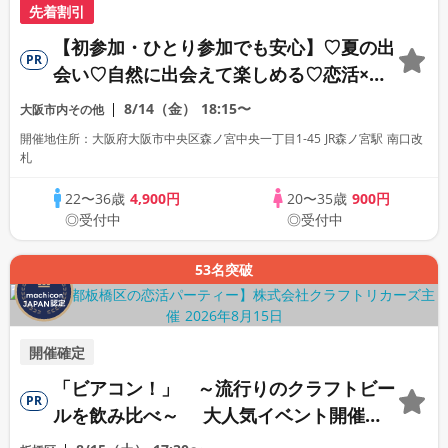
先着割引
【初参加・ひとり参加でも安心】♡夏の出
PR
会い♡自然に出会えて楽しめる♡恋活×ピ
クニック（みんなで楽しめるゲーム＆景品
8/14（金）
18:15〜
大阪市内その他
付き）
開催地住所：大阪府大阪市中央区森ノ宮中央一丁目1-45 JR森ノ宮駅 南口改
札
22〜36歳
4,900円
20〜35歳
900円
◎受付中
◎受付中
53名突破
開催確定
「ビアコン！」 ～流行りのクラフトビー
PR
ルを飲み比べ～ 大人気イベント開催！
【駅近】