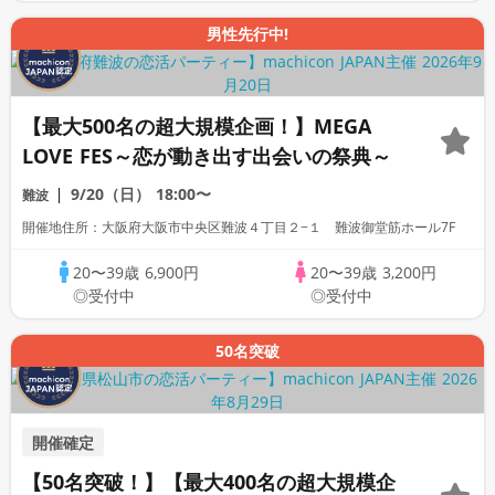
男性先行中!
【最大500名の超大規模企画！】MEGA
LOVE FES～恋が動き出す出会いの祭典～
9/20（日）
18:00〜
難波
開催地住所：大阪府大阪市中央区難波４丁目２−１ 難波御堂筋ホール7F
20〜39歳
6,900円
20〜39歳
3,200円
◎受付中
◎受付中
50名突破
開催確定
【50名突破！】【最大400名の超大規模企