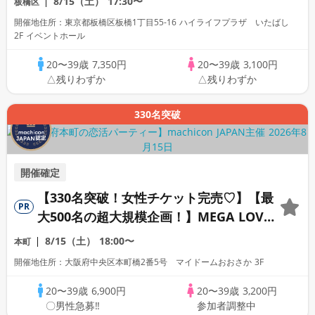
8/15（土）
17:30〜
板橋区
開催地住所：東京都板橋区板橋1丁目55-16 ハイライフプラザ いたばし
2F イベントホール
20〜39歳
7,350円
20〜39歳
3,100円
△残りわずか
△残りわずか
330名突破
開催確定
【330名突破！女性チケット完売♡】【最
PR
大500名の超大規模企画！】MEGA LOVE
FES～恋が動き出す出会いの祭典～
8/15（土）
18:00〜
本町
開催地住所：大阪府中央区本町橋2番5号 マイドームおおさか 3F
20〜39歳
6,900円
20〜39歳
3,200円
〇男性急募‼
参加者調整中