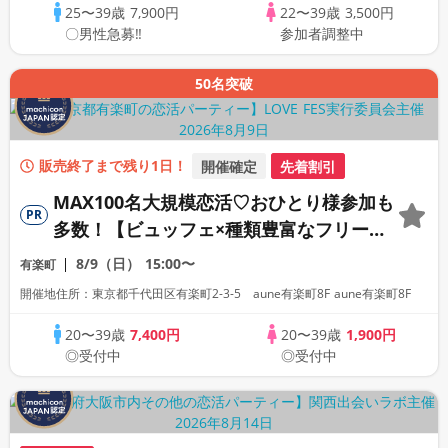
25〜39歳
7,900円
22〜39歳
3,500円
〇男性急募‼
参加者調整中
50名突破
販売終了まで残り1日！
開催確定
先着割引
MAX100名大規模恋活♡おひとり様参加も
PR
多数！【ビュッフェ×種類豊富なフリード
リンク♪】【大人の広々ダイニングバー貸
8/9（日）
15:00〜
有楽町
切】～LOVE FES TOKYO～
開催地住所：東京都千代田区有楽町2-3-5 aune有楽町8F aune有楽町8F
20〜39歳
7,400円
20〜39歳
1,900円
◎受付中
◎受付中