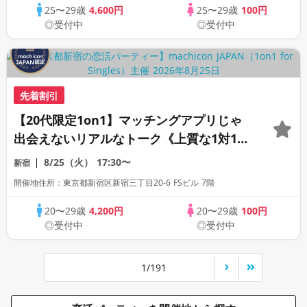
25〜29歳
4,600円
25〜29歳
100円
◎受付中
◎受付中
先着割引
【20代限定1on1】マッチングアプリじゃ
出会えないリアルなトーク《上質な1対1相
席専用会場》《全席半個室》《飲み放題付
8/25（火）
17:30〜
新宿
き》《machicon JAPAN主催》
開催地住所：東京都新宿区新宿三丁目20-6 FSビル 7階
20〜29歳
4,200円
20〜29歳
100円
◎受付中
◎受付中
1/191