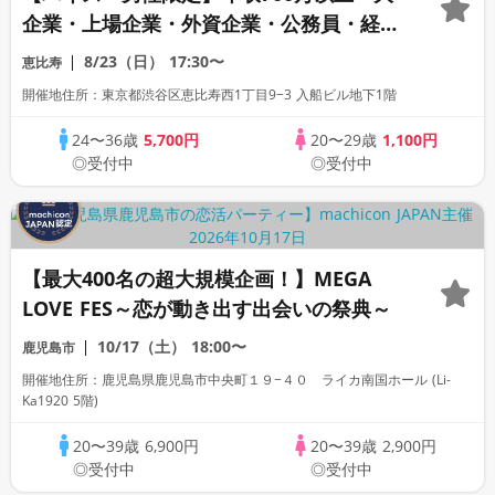
企業・上場企業・外資企業・公務員・経営
者・医師・歯科医師・弁護士・経営者・イ
8/23（日）
17:30〜
恵比寿
ケメン×20代女性《1対1相席専用・半個室
開催地住所：東京都渋谷区恵比寿西1丁目9−3 入船ビル地下1階
会場》《machiconJAPAN主催》
24〜36歳
5,700円
20〜29歳
1,100円
◎受付中
◎受付中
【最大400名の超大規模企画！】MEGA
LOVE FES～恋が動き出す出会いの祭典～
10/17（土）
18:00〜
鹿児島市
開催地住所：鹿児島県鹿児島市中央町１９−４０ ライカ南国ホール (Li-
Ka1920 5階)
20〜39歳
6,900円
20〜39歳
2,900円
◎受付中
◎受付中