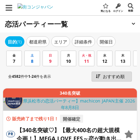
検索
気になる
ログイン
恋活パーティー一覧
エリア
詳細条件
開催日
目的
(1)
都道府県
金
土
日
月
火・祝
水
木
7
8
9
10
11
12
13
全
4582
件中
1-24
件を表示
340名突破
販売終了まで残り1日！
開催確定
【340名突破♡】【最大400名の超大規模
PR
企画！】MEGA LOVE FES～恋が動き出す