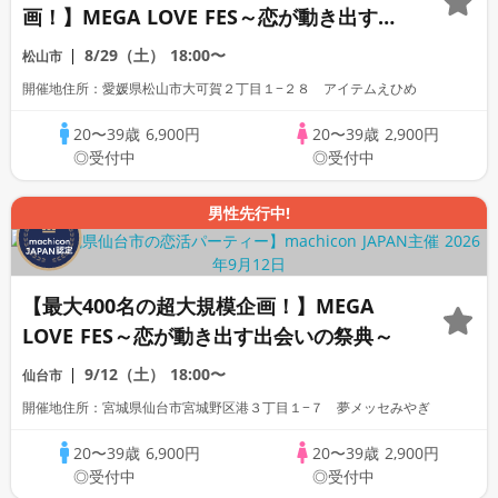
画！】MEGA LOVE FES～恋が動き出す出
会いの祭典～
8/29（土）
18:00〜
松山市
開催地住所：愛媛県松山市大可賀２丁目１−２８ アイテムえひめ
20〜39歳
6,900円
20〜39歳
2,900円
◎受付中
◎受付中
男性先行中!
【最大400名の超大規模企画！】MEGA
LOVE FES～恋が動き出す出会いの祭典～
9/12（土）
18:00〜
仙台市
開催地住所：宮城県仙台市宮城野区港３丁目１−７ 夢メッセみやぎ
20〜39歳
6,900円
20〜39歳
2,900円
◎受付中
◎受付中