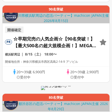
90名突破
開催確定
☆早期完売の人気企画☆【90名突破！】
PR
【最大500名の超大規模企画！】MEGA
LOVE FES～恋が動き出す出会いの祭典～
8/15（土）
18:00〜
横浜駅周辺
開催地住所：神奈川県横浜市西区高島2-14-9 アソビル
20〜39歳
6,900円
20〜39歳
2,900円
◎受付中
◎受付中
80名突破