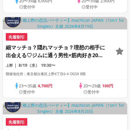
20〜39歳
6,900円
20〜39歳
2,900円
◎受付中
◎受付中
先着割引
細マッチョ？隠れマッチョ？理想の相手に
出会える♡ジムに通う男性×筋肉好き20代
女性《machicon JAPAN主催》《ドリン
8/19（水）
19:30〜
上野
ク飲み放題付き》《全席半個室の上質な1
開催地住所：東京都台東区上野4丁目6-4 OGSⅡ 8階
対1相席専用会場》《26名限定》
23〜35歳
4,700円
20〜29歳
100円
◎受付中
◎受付中
先着割引