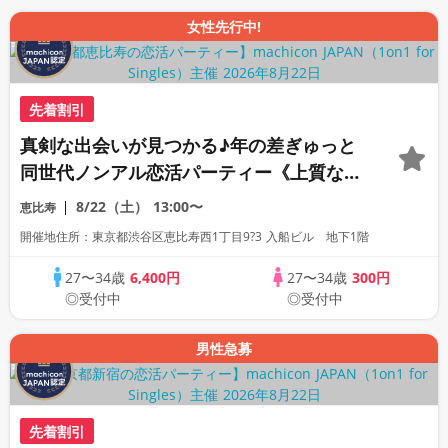
女性先行中!
先着割引
真剣な出会いが見つかる♪年の差ぎゅっと
同世代ノンアル恋活パーティー《上質な1
対1相席専用会場》《全席半個室》《飲み
8/22（土）
13:00〜
恵比寿
放題付き》《machicon JAPAN主催》
開催地住所：東京都渋谷区恵比寿西1丁目9?3 入船ビル 地下1階
27〜34歳
6,400円
27〜34歳
300円
◎受付中
◎受付中
男性急募
先着割引