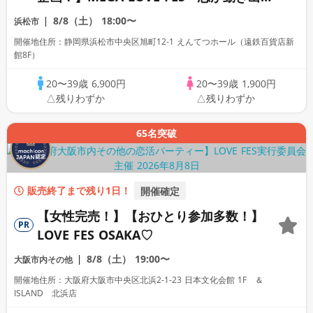
出会いの祭典～
8/8（土）
18:00〜
浜松市
開催地住所：静岡県浜松市中央区旭町12-1 えんてつホール（遠鉄百貨店新
館8F）
20〜39歳
6,900円
20〜39歳
1,900円
△残りわずか
△残りわずか
65名突破
販売終了まで残り1日！
開催確定
【女性完売！】【おひとり参加多数！】
PR
LOVE FES OSAKA♡
8/8（土）
19:00〜
大阪市内その他
開催地住所：大阪府大阪市中央区北浜2-1-23 日本文化会館 1F ＆
ISLAND 北浜店