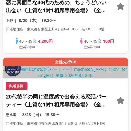
恋に真面目な40代のための、ちょうどいい
出会い《上質な1対1相席専用会場》《全席
半個室》《飲み放題付き》《machicon
8/20（木）
19:30〜
上野
JAPAN主催》
開催地住所：東京都台東区上野4丁目6-4 OGSⅡ8階 OGSⅡ 8階
40〜49歳
4,200円
40〜49歳
100円
◎受付中
◎受付中
女性先行中!
先着割引
20代後半の同じ温度感で出会える恋活パー
ティー《上質な1対1相席専用会場》《全席
半個室》《飲み放題付き》《machicon
8/23（日）
15:30〜
恵比寿
JAPAN主催》
開催地住所：東京都渋谷区恵比寿西1丁目9−3 入船ビル地下1階