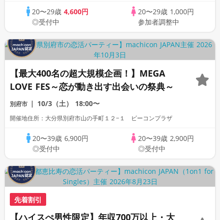
20〜29歳
4,600円
20〜29歳
1,000円
◎受付中
参加者調整中
【最大400名の超大規模企画！】MEGA
LOVE FES～恋が動き出す出会いの祭典～
10/3（土）
18:00〜
別府市
開催地住所：大分県別府市山の手町１２−１ ビーコンプラザ
20〜39歳
6,900円
20〜39歳
2,900円
◎受付中
◎受付中
先着割引
【ハイスぺ男性限定】年収700万以上・大