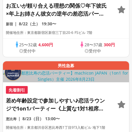
お互いが頼り合える理想の関係♡年下彼氏
×年上お姉さん彼女の逆年の差恋活パーテ
ィー《全席半個室の上質な1対1相席専用会
8/22（土）
19:30〜
新宿
場》《machicon JAPAN主催》《ドリン
開催地住所：東京都新宿区新宿三丁目20-6 FSビル 7階
ク飲み放題付き》
25〜32歳
4,600円
28〜37歳
300円
◎受付中
◎受付中
男性急募
先着割引
若め年齢設定で参加しやすい♪恋活ラウン
ジで1on1パーティー《上質な1対1相席専
用会場》《全席半個室》《飲み放題付き》
8/23（日）
13:00〜
恵比寿
《machicon JAPAN主催》
開催地住所：東京都渋谷区恵比寿西1丁目9?3入船ビル 地下1階