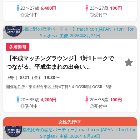
23〜27歳
6,400円
23〜27歳
100円
◎受付中
◎受付中
先着割引
【平成マッチングラウンジ】1対1トークで
つながる、平成生まれの出会い
《machicon JAPAN主催》
8/21（金）
19:30〜
上野
開催地住所：東京都台東区上野4丁目6-4 OGSⅡ8階 OGSⅡ 8階
20〜35歳
4,200円
20〜35歳
100円
◎受付中
◎受付中
女性先行中!