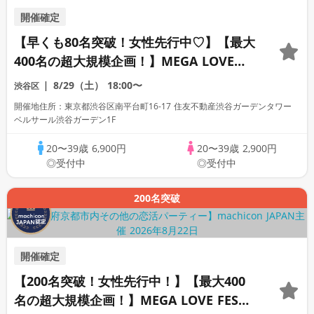
開催確定
【早くも80名突破！女性先行中♡】【最大
400名の超大規模企画！】MEGA LOVE
FES～恋が動き出す出会いの祭典～
8/29（土）
18:00〜
渋谷区
開催地住所：東京都渋谷区南平台町16-17 住友不動産渋谷ガーデンタワー
ベルサール渋谷ガーデン1F
20〜39歳
6,900円
20〜39歳
2,900円
◎受付中
◎受付中
200名突破
開催確定
【200名突破！女性先行中！】【最大400
名の超大規模企画！】MEGA LOVE FES～