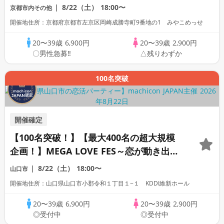
恋が動き出す出会いの祭典～
8/22（土）
18:00〜
京都市内その他
開催地住所：京都府京都市左京区岡崎成勝寺町9番地の1 みやこめっせ
20〜39歳
6,900円
20〜39歳
2,900円
〇男性急募‼
△残りわずか
100名突破
開催確定
【100名突破！】【最大400名の超大規模
企画！】MEGA LOVE FES～恋が動き出す
出会いの祭典～
8/22（土）
18:00〜
山口市
開催地住所：山口県山口市小郡令和１丁目１−１ KDDI維新ホール
20〜39歳
6,900円
20〜39歳
2,900円
◎受付中
◎受付中