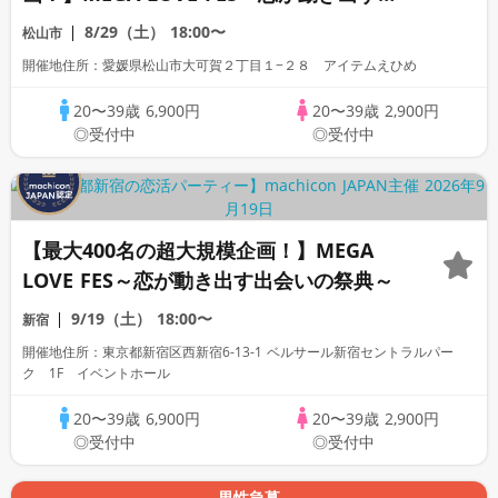
会いの祭典～
8/29（土）
18:00〜
松山市
開催地住所：愛媛県松山市大可賀２丁目１−２８ アイテムえひめ
20〜39歳
6,900円
20〜39歳
2,900円
◎受付中
◎受付中
【最大400名の超大規模企画！】MEGA
LOVE FES～恋が動き出す出会いの祭典～
9/19（土）
18:00〜
新宿
開催地住所：東京都新宿区西新宿6-13-1 ベルサール新宿セントラルパー
ク 1F イベントホール
20〜39歳
6,900円
20〜39歳
2,900円
◎受付中
◎受付中
男性急募