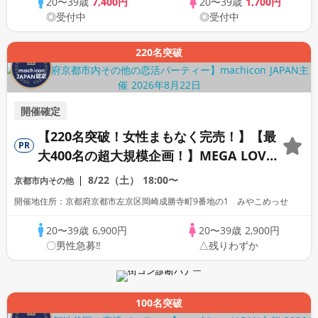
20〜39歳
7,400円
20〜39歳
1,700円
◎受付中
◎受付中
220名突破
開催確定
【220名突破！女性まもなく完売！】【最
PR
大400名の超大規模企画！】MEGA LOVE
FES～恋が動き出す出会いの祭典～
8/22（土）
18:00〜
京都市内その他
開催地住所：京都府京都市左京区岡崎成勝寺町9番地の1 みやこめっせ
20〜39歳
6,900円
20〜39歳
2,900円
〇男性急募‼
△残りわずか
100名突破