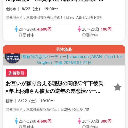
《全席半個室》《飲み放題付き》
8/22（土）
19:00〜
恵比寿
《machicon JAPAN主催》
開催地住所：東京都渋谷区恵比寿西1丁目9-3 入船ビル地下1階
20〜29歳
4,600円
20〜29歳
100円
◎受付中
◎受付中
男性急募
先着割引
お互いが頼り合える理想の関係♡年下彼氏
×年上お姉さん彼女の逆年の差恋活パーテ
ィー《全席半個室の上質な1対1相席専用会
8/22（土）
19:30〜
新宿
場》《machicon JAPAN主催》《ドリン
開催地住所：東京都新宿区新宿三丁目20-6 FSビル 7階
ク飲み放題付き》
25〜32歳
4,600円
28〜37歳
300円
◎受付中
◎受付中