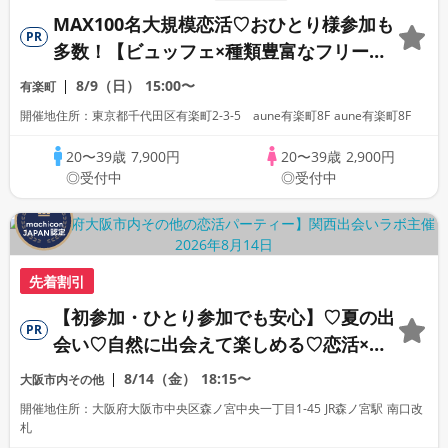
MAX100名大規模恋活♡おひとり様参加も
PR
多数！【ビュッフェ×種類豊富なフリード
リンク♪】【大人の広々ダイニングバー貸
8/9（日）
15:00〜
有楽町
切】～LOVE FES TOKYO～
開催地住所：東京都千代田区有楽町2-3-5 aune有楽町8F aune有楽町8F
20〜39歳
7,900円
20〜39歳
2,900円
◎受付中
◎受付中
先着割引
【初参加・ひとり参加でも安心】♡夏の出
PR
会い♡自然に出会えて楽しめる♡恋活×ピ
クニック（みんなで楽しめるゲーム＆景品
8/14（金）
18:15〜
大阪市内その他
付き）
開催地住所：大阪府大阪市中央区森ノ宮中央一丁目1-45 JR森ノ宮駅 南口改
札