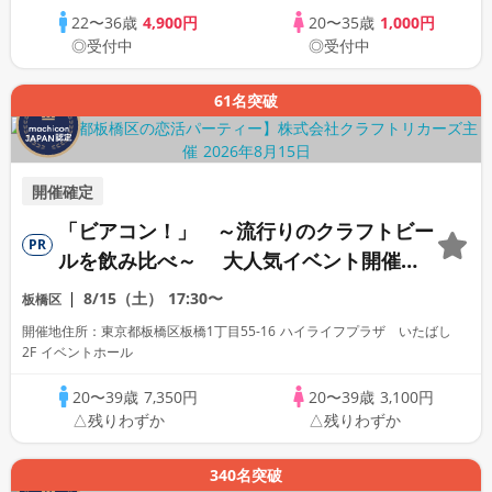
22〜36歳
4,900円
20〜35歳
1,000円
◎受付中
◎受付中
61名突破
開催確定
「ビアコン！」 ～流行りのクラフトビー
PR
ルを飲み比べ～ 大人気イベント開催！
【駅近】
8/15（土）
17:30〜
板橋区
開催地住所：東京都板橋区板橋1丁目55-16 ハイライフプラザ いたばし
2F イベントホール
20〜39歳
7,350円
20〜39歳
3,100円
△残りわずか
△残りわずか
340名突破