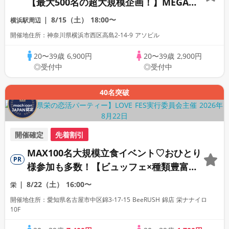
【最大500名の超大規模企画！】MEGA
LOVE FES～恋が動き出す出会いの祭典～
8/15（土）
18:00〜
横浜駅周辺
開催地住所：神奈川県横浜市西区高島2-14-9 アソビル
20〜39歳
6,900円
20〜39歳
2,900円
◎受付中
◎受付中
40名突破
開催確定
先着割引
MAX100名大規模立食イベント♡おひとり
PR
様参加も多数！【ビュッフェ×種類豊富な
フリードリンク♪】【大人の広々ダイニン
8/22（土）
16:00〜
栄
グバー貸切】～LOVE FES NAGOYA～
開催地住所：愛知県名古屋市中区錦3‑17‑15 BeeRUSH 錦店 栄ナナイロ
10F