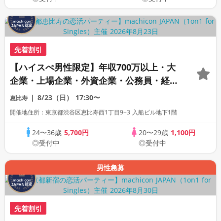
先着割引
【ハイスぺ男性限定】年収700万以上・大
企業・上場企業・外資企業・公務員・経営
者・医師・歯科医師・弁護士・経営者・イ
8/23（日）
17:30〜
恵比寿
ケメン×20代女性《1対1相席専用・半個室
開催地住所：東京都渋谷区恵比寿西1丁目9−3 入船ビル地下1階
会場》《machiconJAPAN主催》
24〜36歳
5,700円
20〜29歳
1,100円
◎受付中
◎受付中
男性急募
先着割引