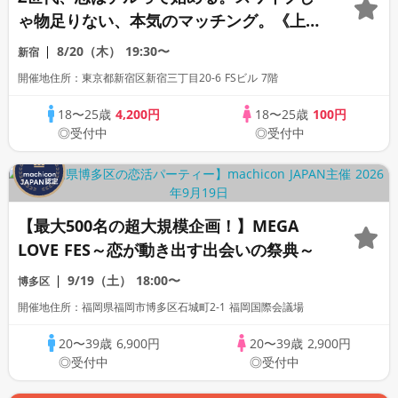
ゃ物足りない、本気のマッチング。《上質
な1対1相席専用会場》《全席半個室》《飲
8/20（木）
19:30〜
新宿
み放題付き》《machicon JAPAN主催》
開催地住所：東京都新宿区新宿三丁目20-6 FSビル 7階
18〜25歳
4,200円
18〜25歳
100円
◎受付中
◎受付中
【最大500名の超大規模企画！】MEGA
LOVE FES～恋が動き出す出会いの祭典～
9/19（土）
18:00〜
博多区
開催地住所：福岡県福岡市博多区石城町2-1 福岡国際会議場
20〜39歳
6,900円
20〜39歳
2,900円
◎受付中
◎受付中