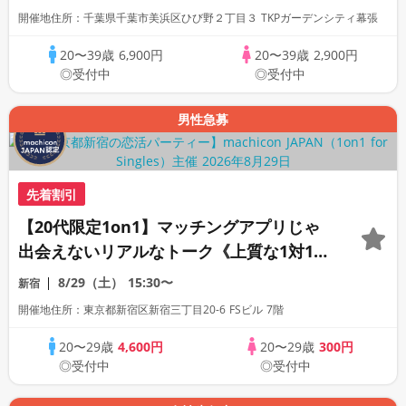
開催地住所：千葉県千葉市美浜区ひび野２丁目３ TKPガーデンシティ幕張
20〜39歳
6,900円
20〜39歳
2,900円
◎受付中
◎受付中
男性急募
先着割引
【20代限定1on1】マッチングアプリじゃ
出会えないリアルなトーク《上質な1対1相
席専用会場》《全席半個室》《飲み放題付
8/29（土）
15:30〜
新宿
き》《machicon JAPAN主催》
開催地住所：東京都新宿区新宿三丁目20-6 FSビル 7階
20〜29歳
4,600円
20〜29歳
300円
◎受付中
◎受付中