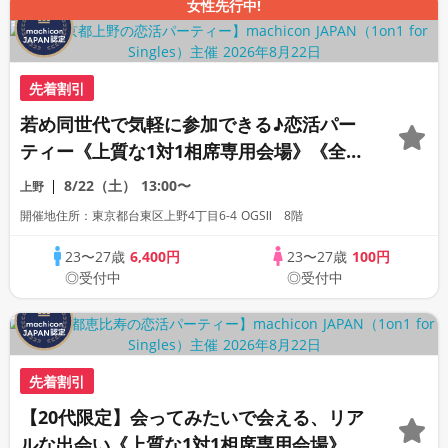
女性先行中!
先着割引
若め同世代で気軽に参加できる♪恋活パー
ティー《上質な1対1相席専用会場》《全席
半個室》《飲み放題付き》《machicon
8/22（土）
13:00〜
上野
JAPAN主催》
開催地住所：東京都台東区上野4丁目6-4 OGSⅡ 8階
23〜27歳
6,400円
23〜27歳
100円
◎受付中
◎受付中
先着割引
【20代限定】会ってみたいで会える、リア
ルな出会い《上質な1対1相席専用会場》