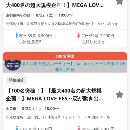
大400名の超大規模企画！】MEGA LOVE
FES～恋が動き出す出会いの祭典～
8/22（土）
18:00〜
京都市内その他
開催地住所：京都府京都市左京区岡崎成勝寺町9番地の1 みやこめっせ
20〜39歳
6,900円
20〜39歳
2,900円
〇男性急募‼
△残りわずか
100名突破
開催確定
【100名突破！】【最大400名の超大規模
企画！】MEGA LOVE FES～恋が動き出す
出会いの祭典～
8/22（土）
18:00〜
山口市
開催地住所：山口県山口市小郡令和１丁目１−１ KDDI維新ホール
20〜39歳
6,900円
20〜39歳
2,900円