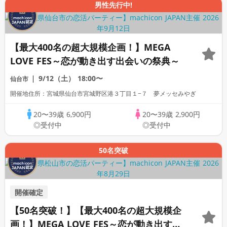
男性先行中!
【最大400名の超大規模企画！】MEGA
LOVE FES～恋が動き出す出会いの祭典～
9/12（土）
18:00〜
仙台市
開催地住所：宮城県仙台市宮城野区港３丁目１−７ 夢メッセみやぎ
20〜39歳
6,900円
20〜39歳
2,900円
◎受付中
◎受付中
50名突破
開催確定
【50名突破！】【最大400名の超大規模企
画！】MEGA LOVE FES～恋が動き出す出