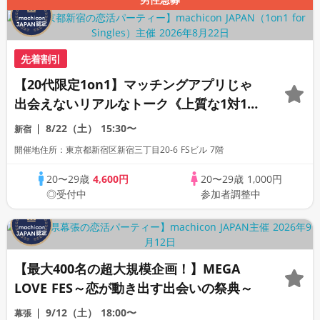
先着割引
【20代限定1on1】マッチングアプリじゃ
出会えないリアルなトーク《上質な1対1相
席専用会場》《全席半個室》《飲み放題付
8/22（土）
15:30〜
新宿
き》《machicon JAPAN主催》
開催地住所：東京都新宿区新宿三丁目20-6 FSビル 7階
20〜29歳
4,600円
20〜29歳
1,000円
◎受付中
参加者調整中
【最大400名の超大規模企画！】MEGA
LOVE FES～恋が動き出す出会いの祭典～
9/12（土）
18:00〜
幕張