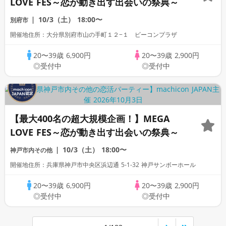
LOVE FES～恋が動き出す出会いの祭典～
10/3（土）
18:00〜
別府市
開催地住所：大分県別府市山の手町１２−１ ビーコンプラザ
20〜39歳
6,900円
20〜39歳
2,900円
◎受付中
◎受付中
【最大400名の超大規模企画！】MEGA
LOVE FES～恋が動き出す出会いの祭典～
10/3（土）
18:00〜
神戸市内その他
開催地住所：兵庫県神戸市中央区浜辺通 5-1-32 神戸サンボーホール
20〜39歳
6,900円
20〜39歳
2,900円
◎受付中
◎受付中