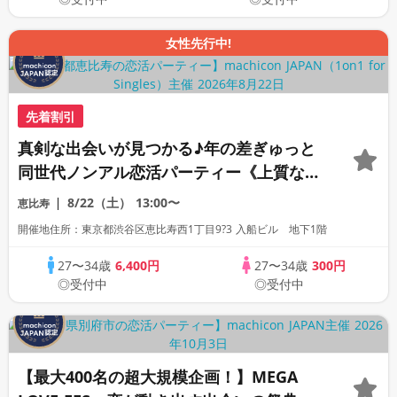
女性先行中!
先着割引
真剣な出会いが見つかる♪年の差ぎゅっと
同世代ノンアル恋活パーティー《上質な1
対1相席専用会場》《全席半個室》《飲み
8/22（土）
13:00〜
恵比寿
放題付き》《machicon JAPAN主催》
開催地住所：東京都渋谷区恵比寿西1丁目9?3 入船ビル 地下1階
27〜34歳
6,400円
27〜34歳
300円
◎受付中
◎受付中
【最大400名の超大規模企画！】MEGA