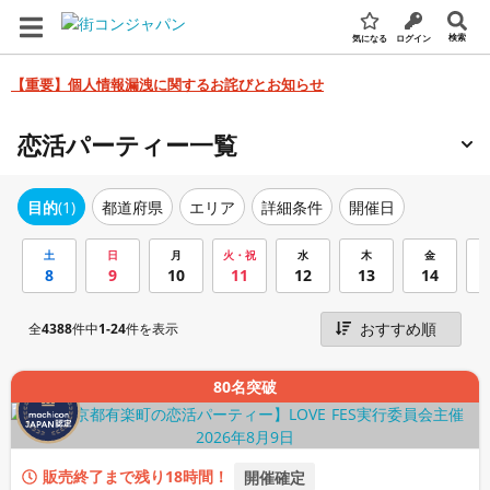
検索
気になる
ログイン
【重要】個人情報漏洩に関するお詫びとお知らせ
恋活パーティー一覧
エリア
詳細条件
開催日
目的
(1)
都道府県
土
日
月
火・祝
水
木
金
8
9
10
11
12
13
14
全
4388
件中
1-24
件を表示
80名突破
販売終了まで残り18時間！
開催確定