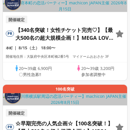
開催確定
【340名突破！女性チケット完売♡】【最
PR
大500名の超大規模企画！】MEGA LOVE
FES～恋が動き出す出会いの祭典～
8/15（土）
18:00〜
本町
開催地住所：大阪府中央区本町橋2番5号 マイドームおおさか 3F
20〜39歳
6,900円
20〜39歳
3,200円
〇男性急募‼
参加者調整中
100名突破
開催確定
☆早期完売の人気企画☆【100名突破！】
PR