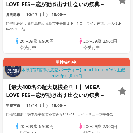
LOVE FES～恋が動き出す出会いの祭典～
10/17（土）
18:00〜
鹿児島市
開催地住所：鹿児島県鹿児島市中央町１９−４０ ライカ南国ホール (Li-
Ka1920 5階)
20〜39歳
6,900円
20〜39歳
2,900円
◎受付中
◎受付中
男性先行中!
【最大400名の超大規模企画！】MEGA
LOVE FES～恋が動き出す出会いの祭典～
11/14（土）
18:00〜
宇都宮市
開催地住所：栃木県宇都宮市宮みらい1-20 ライトキューブ宇都宮
20〜39歳
6,900円
20〜39歳
2,900円
◎受付中
◎受付中