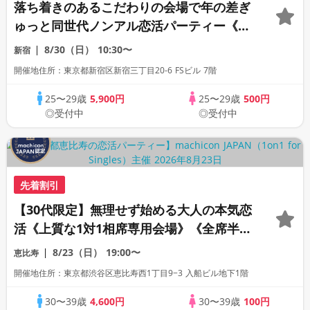
落ち着きのあるこだわりの会場で年の差ぎ
ゅっと同世代ノンアル恋活パーティー《30
名限定》《machicon JAPAN主催》《全
8/30（日）
10:30〜
新宿
席半個室の1対1相席形式》
開催地住所：東京都新宿区新宿三丁目20-6 FSビル 7階
25〜29歳
5,900円
25〜29歳
500円
◎受付中
◎受付中
先着割引
【30代限定】無理せず始める大人の本気恋
活《上質な1対1相席専用会場》《全席半個
室》《飲み放題付き》《machicon
8/23（日）
19:00〜
恵比寿
JAPAN主催》
開催地住所：東京都渋谷区恵比寿西1丁目9−3 入船ビル地下1階
30〜39歳
4,600円
30〜39歳
100円