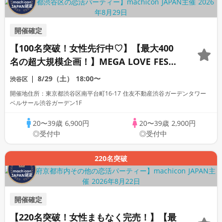
開催確定
【100名突破！女性先行中♡】【最大400
名の超大規模企画！】MEGA LOVE FES～
恋が動き出す出会いの祭典～
8/29（土）
18:00〜
渋谷区
開催地住所：東京都渋谷区南平台町16-17 住友不動産渋谷ガーデンタワー
ベルサール渋谷ガーデン1F
20〜39歳
6,900円
20〜39歳
2,900円
◎受付中
◎受付中
220名突破
開催確定
【220名突破！女性まもなく完売！】【最