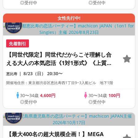
◎受付中
◎受付中
女性先行中!
先着割引
【同世代限定】同世代だからこそ理解し合
える大人の本気恋活《1対1形式》《上質な
1対1相席専用会場》《全席半個室》《飲み
8/23（日）
20:30〜
恵比寿
放題付き》《machicon JAPAN主催》
開催地住所：東京都渋谷区恵比寿西1丁目9−3入船ビル 地下1階
30〜34歳
4,600円
30〜34歳
100円
◎受付中
◎受付中
【最大400名の超大規模企画！】MEGA