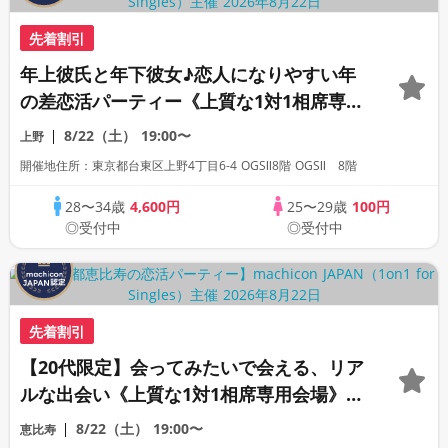
先着割引
年上彼氏と年下彼女♪恋人になりやすい年
の差恋活パーティー《上質な1対1相席専用
会場》《全席半個室》《飲み放題付き》
8/22（土）
19:00〜
上野
《machicon JAPAN主催》
開催地住所：東京都台東区上野4丁目6-4 OGSⅡ8階 OGSⅡ 8階
28〜34歳
4,600円
25〜29歳
100円
◎受付中
◎受付中
先着割引
【20代限定】会ってみたいで会える、リア
ルな出会い《上質な1対1相席専用会場》
《全席半個室》《飲み放題付き》
8/22（土）
19:00〜
恵比寿