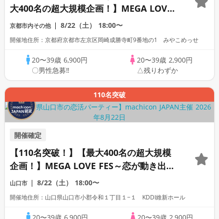
大400名の超大規模企画！】MEGA LOVE
FES～恋が動き出す出会いの祭典～
8/22（土）
18:00〜
京都市内その他
開催地住所：京都府京都市左京区岡崎成勝寺町9番地の1 みやこめっせ
20〜39歳
6,900円
20〜39歳
2,900円
〇男性急募‼
△残りわずか
110名突破
開催確定
【110名突破！】【最大400名の超大規模
企画！】MEGA LOVE FES～恋が動き出す
出会いの祭典～
8/22（土）
18:00〜
山口市
開催地住所：山口県山口市小郡令和１丁目１−１ KDDI維新ホール
20〜39歳
6,900円
20〜39歳
2,900円