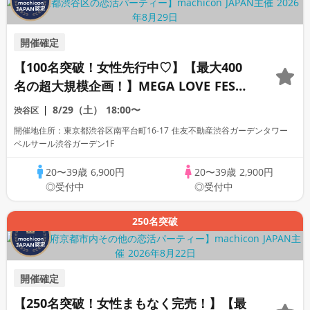
開催確定
【100名突破！女性先行中♡】【最大400
名の超大規模企画！】MEGA LOVE FES～
恋が動き出す出会いの祭典～
8/29（土）
18:00〜
渋谷区
開催地住所：東京都渋谷区南平台町16-17 住友不動産渋谷ガーデンタワー
ベルサール渋谷ガーデン1F
20〜39歳
6,900円
20〜39歳
2,900円
◎受付中
◎受付中
250名突破
開催確定
【250名突破！女性まもなく完売！】【最