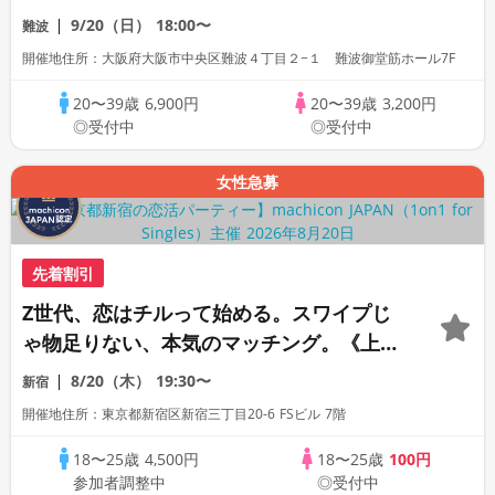
9/20（日）
18:00〜
難波
開催地住所：大阪府大阪市中央区難波４丁目２−１ 難波御堂筋ホール7F
20〜39歳
6,900円
20〜39歳
3,200円
◎受付中
◎受付中
女性急募
先着割引
Z世代、恋はチルって始める。スワイプじ
ゃ物足りない、本気のマッチング。《上質
な1対1相席専用会場》《全席半個室》《飲
8/20（木）
19:30〜
新宿
み放題付き》《machicon JAPAN主催》
開催地住所：東京都新宿区新宿三丁目20-6 FSビル 7階
18〜25歳
4,500円
18〜25歳
100円
参加者調整中
◎受付中