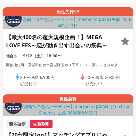
男性先行中!
【最大400名の超大規模企画！】MEGA
LOVE FES～恋が動き出す出会いの祭典～
9/12（土）
18:00〜
仙台市
開催地住所：宮城県仙台市宮城野区港３丁目１−７ 夢メッセみやぎ
20〜39歳
6,900円
20〜39歳
2,900円
◎受付中
◎受付中
男性急募
開催確定
先着割引
【20代限定1on1】マッチングアプリじゃ