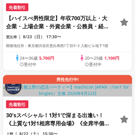
先着割引
【ハイスぺ男性限定】年収700万以上・大
企業・上場企業・外資企業・公務員・経営
者・医師・歯科医師・弁護士・経営者・イ
8/23（日）
17:30〜
恵比寿
ケメン×20代女性《1対1相席専用・半個室
開催地住所：東京都渋谷区恵比寿西1丁目9−3 入船ビル地下1階
会場》《machiconJAPAN主催》
24〜36歳
5,700円
20〜29歳
1,100円
◎受付中
◎受付中
男性先行中!
先着割引
30′sスペシャル！1対1で深まる出逢い！
《上質な1対1相席専用会場》《全席半個
室》《飲み放題付き》《machicon
8/22（土）
15:30〜
上野