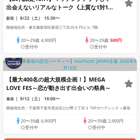
出会えないリアルなトーク《上質な1対1相
席専用会場》《全席半個室》《飲み放題付
8/22（土）
15:30〜
新宿
き》《machicon JAPAN主催》
開催地住所：東京都新宿区新宿三丁目20-6 FSビル 7階
20〜29歳
4,900円
20〜29歳
500円
◎受付中
◎受付中
【最大400名の超大規模企画！】MEGA
LOVE FES～恋が動き出す出会いの祭典～
9/12（土）
18:00〜
幕張
開催地住所：千葉県千葉市美浜区ひび野２丁目３ TKPガーデンシティ幕張
20〜39歳
6,900円
20〜39歳
2,900円
◎受付中
◎受付中