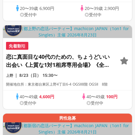
20〜39歳
6,900円
20〜39歳
2,900円
◎受付中
◎受付中
先着割引
恋に真面目な40代のための、ちょうどいい
出会い《上質な1対1相席専用会場》《全席
半個室》《飲み放題付き》《machicon
8/23（日）
15:30〜
上野
JAPAN主催》
開催地住所：東京都台東区上野4丁目6-4 OGSⅡ8階 OGSⅡ 8階
40〜49歳
4,600円
40〜49歳
100円
◎受付中
◎受付中
男性急募