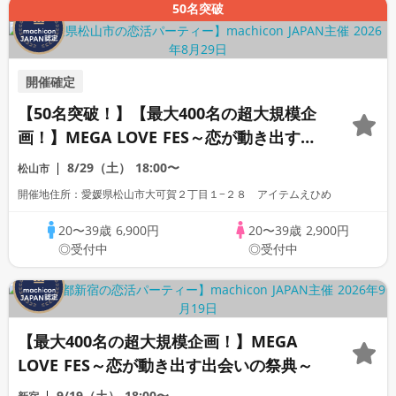
50名突破
開催確定
【50名突破！】【最大400名の超大規模企
画！】MEGA LOVE FES～恋が動き出す出
会いの祭典～
8/29（土）
18:00〜
松山市
開催地住所：愛媛県松山市大可賀２丁目１−２８ アイテムえひめ
20〜39歳
6,900円
20〜39歳
2,900円
◎受付中
◎受付中
【最大400名の超大規模企画！】MEGA
LOVE FES～恋が動き出す出会いの祭典～
9/19（土）
18:00〜