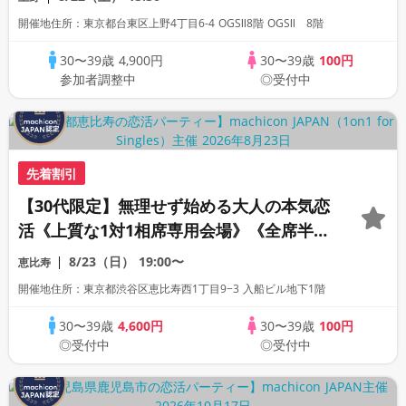
JAPAN主催》
開催地住所：東京都台東区上野4丁目6-4 OGSⅡ8階 OGSⅡ 8階
30〜39歳
4,900円
30〜39歳
100円
参加者調整中
◎受付中
先着割引
【30代限定】無理せず始める大人の本気恋
活《上質な1対1相席専用会場》《全席半個
室》《飲み放題付き》《machicon
8/23（日）
19:00〜
恵比寿
JAPAN主催》
開催地住所：東京都渋谷区恵比寿西1丁目9−3 入船ビル地下1階
30〜39歳
4,600円
30〜39歳
100円
◎受付中
◎受付中