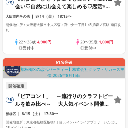
PR
会い♡自然に出会えて楽しめる♡恋活×ピ
クニック（みんなで楽しめるゲーム＆景品
8/14（金）
18:15〜
大阪市内その他
付き）
開催地住所：大阪府大阪市中央区森ノ宮中央一丁目1-45 JR森ノ宮駅 南口改
札
22〜36歳
4,900円
20〜35歳
1,000円
◎受付中
◎受付中
61名突破
開催確定
「ビアコン！」 ～流行りのクラフトビー
PR
ルを飲み比べ～ 大人気イベント開催！
【駅近】
8/15（土）
17:30〜
板橋区
開催地住所：東京都板橋区板橋1丁目55-16 ハイライフプラザ いたばし
2F イベントホール