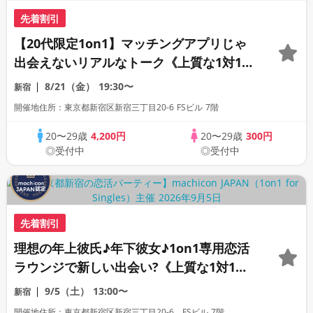
先着割引
【20代限定1on1】マッチングアプリじゃ
出会えないリアルなトーク《上質な1対1相
席専用会場》《全席半個室》《飲み放題付
8/21（金）
19:30〜
新宿
き》《machicon JAPAN主催》
開催地住所：東京都新宿区新宿三丁目20-6 FSビル 7階
20〜29歳
4,200円
20〜29歳
300円
◎受付中
◎受付中
先着割引
理想の年上彼氏♪年下彼女♪1on1専用恋活
ラウンジで新しい出会い?《上質な1対1相
席専用会場》《全席半個室》《飲み放題付
9/5（土）
13:00〜
新宿
き》《machicon JAPAN主催》
開催地住所：東京都新宿区新宿三丁目20-6 FSビル 7階