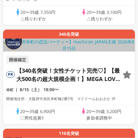
20〜39歳
7,350円
20〜39歳
3,100円
△残りわずか
△残りわずか
340名突破
開催確定
【340名突破！女性チケット完売♡】【最
PR
大500名の超大規模企画！】MEGA LOVE
FES～恋が動き出す出会いの祭典～
8/15（土）
18:00〜
本町
開催地住所：大阪府中央区本町橋2番5号 マイドームおおさか 3F
20〜39歳
6,900円
20〜39歳
3,200円
〇男性急募‼
参加者調整中
110名突破