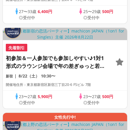
27〜33歳
6,400円
25〜29歳
500円
◎受付中
◎受付中
先着割引
初参加＆一人参加でも参加しやすい♪1対1
形式のラウンジ会場で年の差ぎゅっと若め
の同世代恋活パーティー♪《上質な1対1相
8/22（土）
10:30〜
新宿
席専用会場》《全席半個室》《飲み放題付
開催地住所：東京都新宿区新宿三丁目20-6 FSビル 7階
き》《machicon JAPAN主催》
23〜27歳
5,900円
23〜27歳
500円
◎受付中
◎受付中
女性先行中!