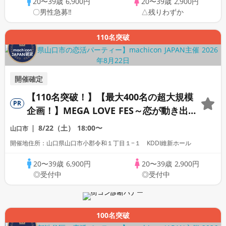
20〜39歳
6,900円
20〜39歳
2,900円
〇男性急募‼
△残りわずか
110名突破
開催確定
【110名突破！】【最大400名の超大規模
PR
企画！】MEGA LOVE FES～恋が動き出す
出会いの祭典～
8/22（土）
18:00〜
山口市
開催地住所：山口県山口市小郡令和１丁目１−１ KDDI維新ホール
20〜39歳
6,900円
20〜39歳
2,900円
◎受付中
◎受付中
100名突破