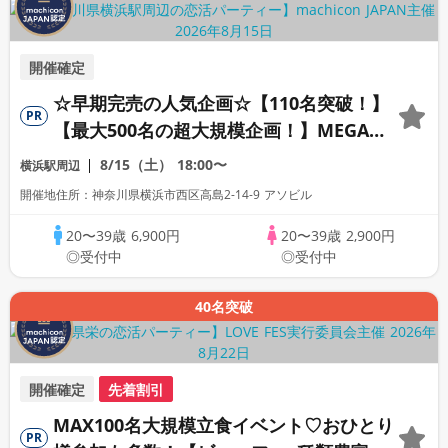
開催確定
☆早期完売の人気企画☆【110名突破！】
PR
【最大500名の超大規模企画！】MEGA
LOVE FES～恋が動き出す出会いの祭典～
8/15（土）
18:00〜
横浜駅周辺
開催地住所：神奈川県横浜市西区高島2-14-9 アソビル
20〜39歳
6,900円
20〜39歳
2,900円
◎受付中
◎受付中
40名突破
開催確定
先着割引
MAX100名大規模立食イベント♡おひとり
PR