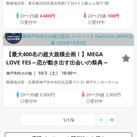
《machicon JAPAN主催》
開催地住所：東京都渋谷区恵比寿西1丁目9-3 入船ビル地下1階
20〜29歳
4,600円
20〜29歳
100円
◎受付中
◎受付中
【最大400名の超大規模企画！】MEGA
LOVE FES～恋が動き出す出会いの祭典～
10/3（土）
18:00〜
神戸市内その他
開催地住所：兵庫県神戸市中央区浜辺通 5-1-32 神戸サンボーホール
20〜39歳
6,900円
20〜39歳
2,900円
◎受付中
◎受付中
1/176