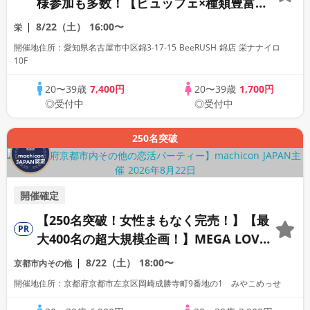
様参加も多数！【ビュッフェ×種類豊富な
フリードリンク♪】【大人の広々ダイニン
8/22（土）
16:00〜
栄
グバー貸切】～LOVE FES NAGOYA～
開催地住所：愛知県名古屋市中区錦3‑17‑15 BeeRUSH 錦店 栄ナナイロ
10F
20〜39歳
7,400円
20〜39歳
1,700円
◎受付中
◎受付中
250名突破
開催確定
【250名突破！女性まもなく完売！】【最
PR
大400名の超大規模企画！】MEGA LOVE
FES～恋が動き出す出会いの祭典～
8/22（土）
18:00〜
京都市内その他
開催地住所：京都府京都市左京区岡崎成勝寺町9番地の1 みやこめっせ