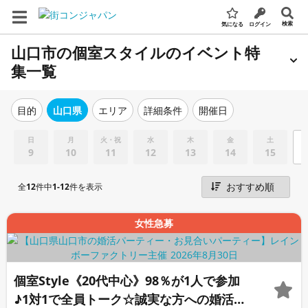
検索
気になる
ログイン
山口市の個室スタイルのイベント特
集一覧
エリア
詳細条件
開催日
目的
山口県
日
月
火・祝
水
木
金
土
9
10
11
12
13
14
15
全
12
件中
1-12
件を表示
女性急募
個室Style《20代中心》98％が1人で参加
♪1対1で全員トーク☆誠実な方への婚活パ