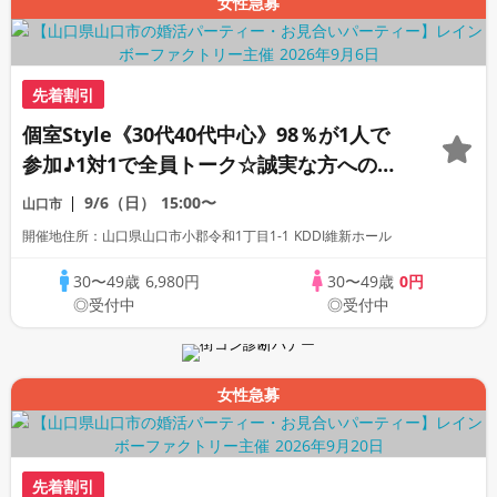
女性急募
先着割引
個室Style《30代40代中心》98％が1人で
参加♪1対1で全員トーク☆誠実な方への婚
活パーティー
9/6（日）
15:00〜
山口市
開催地住所：山口県山口市小郡令和1丁目1-1 KDDI維新ホール
30〜49歳
6,980円
30〜49歳
0円
◎受付中
◎受付中
女性急募
先着割引