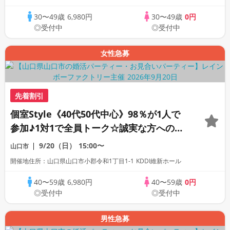
30〜49歳
6,980円
30〜49歳
0円
◎受付中
◎受付中
女性急募
先着割引
個室Style《40代50代中心》98％が1人で
参加♪1対1で全員トーク☆誠実な方への婚
活パーティー
9/20（日）
15:00〜
山口市
開催地住所：山口県山口市小郡令和1丁目1-1 KDDI維新ホール
40〜59歳
6,980円
40〜59歳
0円
◎受付中
◎受付中
男性急募