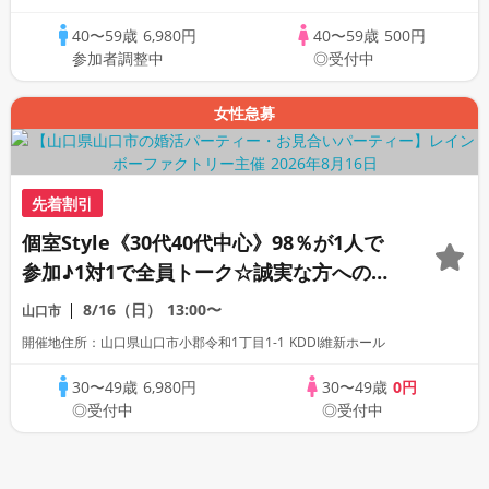
40〜59歳
6,980円
40〜59歳
500円
参加者調整中
◎受付中
女性急募
先着割引
個室Style《30代40代中心》98％が1人で
参加♪1対1で全員トーク☆誠実な方への婚
活パーティー
8/16（日）
13:00〜
山口市
開催地住所：山口県山口市小郡令和1丁目1-1 KDDI維新ホール
30〜49歳
6,980円
30〜49歳
0円
◎受付中
◎受付中