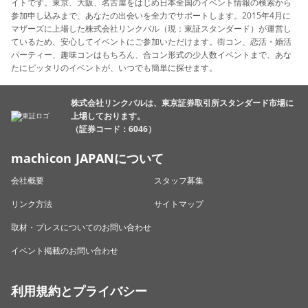
イトです。東京、大阪、名古屋をはじめ日本全国のイベント情報の検索から
参加申し込みまで、あなたの出会いを全力でサポートします。2015年4月に
マザーズに上場した株式会社リンクバル（現：東証スタンダード）が運営し
ているため、安心してイベントにご参加いただけます。街コン、恋活・婚活
パーティー、趣味コンはもちろん、合コン形式の少人数イベントまで、あな
たにピッタリのイベントが、いつでも簡単に探せます。
株式会社リンクバルは、東京証券取引所スタンダード市場に
上場しております。
（証券コード：6046）
machicon JAPANについて
会社概要
スタッフ募集
リンク方法
サイトマップ
取材・プレスについてのお問い合わせ
イベント掲載のお問い合わせ
利用規約とプライバシー