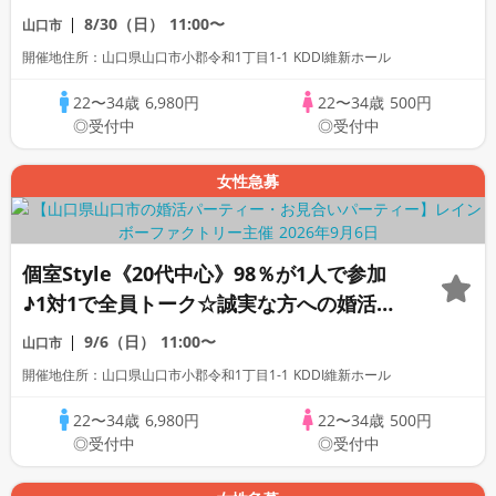
ーティー
8/30（日）
11:00〜
山口市
開催地住所：山口県山口市小郡令和1丁目1-1 KDDI維新ホール
22〜34歳
6,980円
22〜34歳
500円
◎受付中
◎受付中
女性急募
個室Style《20代中心》98％が1人で参加
♪1対1で全員トーク☆誠実な方への婚活パ
ーティー
9/6（日）
11:00〜
山口市
開催地住所：山口県山口市小郡令和1丁目1-1 KDDI維新ホール
22〜34歳
6,980円
22〜34歳
500円
◎受付中
◎受付中