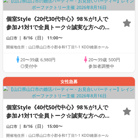
個室Style《20代30代中心》98％が1人で
参加♪1対1で全員トーク☆誠実な方への婚
活パーティー
8/16（日）
11:00〜
山口市
開催地住所：山口県山口市小郡令和1丁目1-1 KDDI維新ホール
20〜39歳
6,980円
20〜39歳
500円
◎受付中
参加者調整中
女性急募
個室Style《40代50代中心》98％が1人で
参加♪1対1で全員トーク☆誠実な方への婚
活パーティー
8/16（日）
15:00〜
山口市
開催地住所：山口県山口市小郡令和1丁目1-1 KDDI維新ホール