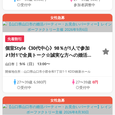
◎受付中
参加者調整中
女性急募
先着割引
個室Style《30代中心》98％が1人で参加
♪1対1で全員トーク☆誠実な方への婚活パ
ーティー
9/6（日）
13:00〜
山口市
開催地住所：山口県山口市小郡令和1丁目1-1 KDDI維新ホール
27〜39歳
6,980円
27〜39歳
0円
◎受付中
◎受付中
女性急募