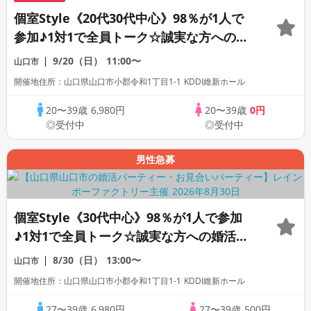
個室Style《20代30代中心》98％が1人で
参加♪1対1で全員トーク☆誠実な方への婚
活パーティー
9/20（日）
11:00〜
山口市
開催地住所：山口県山口市小郡令和1丁目1-1 KDDI維新ホール
20〜39歳
6,980円
20〜39歳
0円
◎受付中
◎受付中
男性急募
個室Style《30代中心》98％が1人で参加
♪1対1で全員トーク☆誠実な方への婚活パ
ーティー
8/30（日）
13:00〜
山口市
開催地住所：山口県山口市小郡令和1丁目1-1 KDDI維新ホール
27〜39歳
6,980円
27〜39歳
500円