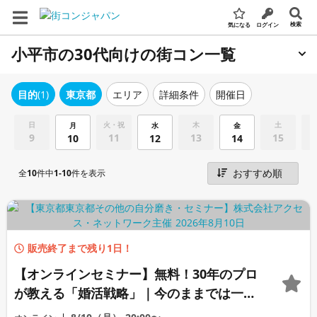
検索
気になる
ログイン
小平市の30代向けの街コン一覧
エリア
詳細条件
開催日
目的
(1)
東京都
日
火・祝
木
土
月
水
金
9
11
13
15
10
12
14
全
10
件中
1-10
件を表示
販売終了まで残り1日！
【オンラインセミナー】無料！30年のプロ
が教える「婚活戦略」｜今のままでは一生
変わらないと感じる男性へ