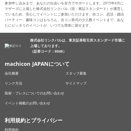
参加申し込みまで、あなたの出会いを全力でサポートします。2015年4月に
マザーズに上場した株式会社リンクバル（現：東証スタンダード）が運営し
ているため、安心してイベントにご参加いただけます。街コン、恋活・婚活
パーティー、趣味コンはもちろん、合コン形式の少人数イベントまで、あな
たにピッタリのイベントが、いつでも簡単に探せます。
株式会社リンクバルは、東京証券取引所スタンダード市場に
上場しております。
（証券コード：6046）
machicon JAPANについて
会社概要
スタッフ募集
リンク方法
サイトマップ
取材・プレスについてのお問い合わせ
イベント掲載のお問い合わせ
利用規約とプライバシー
利用規約