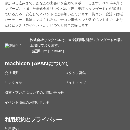
参加申し込みまで、あなたの出会いを全力でサポートします。2015年4月に
マザーズに上場した株式会社リンクバル（現：東証スタンダード）が運営し
ているため、安心してイベントにご参加いただけます。街コン、恋活・婚活
パーティー、趣味コンはもちろん、合コン形式の少人数イベントまで、あな
たにピッタリのイベントが、いつでも簡単に探せます。
株式会社リンクバルは、東京証券取引所スタンダード市場に
上場しております。
（証券コード：6046）
machicon JAPANについて
会社概要
スタッフ募集
リンク方法
サイトマップ
取材・プレスについてのお問い合わせ
イベント掲載のお問い合わせ
利用規約とプライバシー
利用規約