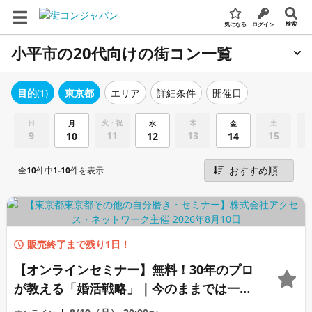
検索
気になる
ログイン
小平市の20代向けの街コン一覧
エリア
詳細条件
開催日
目的
(1)
東京都
日
火・祝
木
土
月
水
金
9
11
13
15
10
12
14
全
10
件中
1-10
件を表示
販売終了まで残り1日！
【オンラインセミナー】無料！30年のプロ
が教える「婚活戦略」｜今のままでは一生
変わらないと感じる男性へ