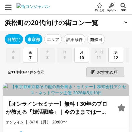
検索
気になる
ログイン
浜松町の20代向けの街コン一覧
エリア
詳細条件
開催日
目的
(1)
東京都
木
土
日
火・祝
金
月
水
6
8
9
11
7
10
12
全
11
件中
1-11
件を表示
【オンラインセミナー】無料！30年のプロ
が教える「婚活戦略」｜今のままでは一生
変わらないと感じる男性へ
8/10（月）
20:00〜
オンライン