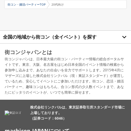
街コン・婚活パーティーTOP
20代向け
全国の地域から街コン（全イベント）を探す
街コンジャパンとは
街コンジャパンは、日本最大級の街コン・パーティー情報の総合ポータルサ
イトです。東京、大阪、名古屋をはじめ日本全国のイベント情報の検索から
参加申し込みまで、あなたの出会いを全力でサポートします。2015年4月に
マザーズに上場した株式会社リンクバル（現：東証スタンダード）が運営し
ているため、安心してイベントにご参加いただけます。街コン、恋活・婚活
パーティー、趣味コンはもちろん、合コン形式の少人数イベントまで、あな
たにピッタリのイベントが、いつでも簡単に探せます。
株式会社リンクバルは、東京証券取引所スタンダード市場に
上場しております。
（証券コード：6046）
machicon JAPANについて