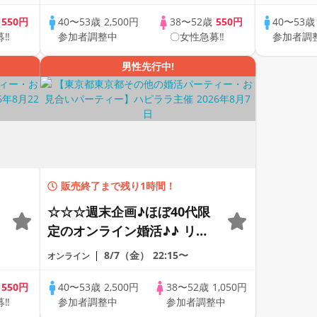
で乾杯しませんか♪♪ ☆全国
で乾杯し
の方が対象☆ 司会進行あり
の方が対
歳
550円
40〜53歳
2,500円
38〜52歳
550円
40〜53
募‼
参加者調整中
〇女性急募‼
参加者調
♪♪ THE 43s ONLINE
♪♪ THE 
PARTY!!
PARTY!!
男性先行中!
販売終了まで残り1時間！
☆☆☆週末企画♪ほぼ40代限
定のオンライン婚活♪♪ リモ
ートの出会い応援♪♪ おうち
8/7（金）
22:15〜
オンライン
で乾杯しませんか♪♪ ☆全国
の方が対象☆ 司会進行あり
歳
550円
40〜53歳
2,500円
38〜52歳
1,050円
募‼
参加者調整中
参加者調整中
♪♪ THE 40s ONLINE