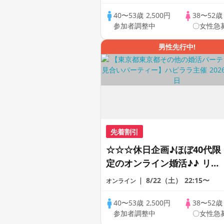
で乾杯しませんか♪♪ ☆全国
の方が対象☆ 司会進行あり
40〜53歳
2,500円
38〜52
参加者調整中
〇女性急
♪♪ THE 43s ONLINE
PARTY!!
男性先行中!
先着割引
☆☆☆休日企画♪ほぼ40代限
定のオンライン婚活♪♪ リモ
ートの出会い応援♪♪ おうち
8/22（土）
22:15〜
オンライン
で乾杯しませんか♪♪ ☆全国
の方が対象☆ 司会進行あり
40〜53歳
2,500円
38〜52
参加者調整中
〇女性急
♪♪ THE 43s ONLINE