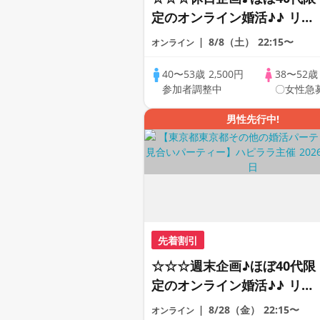
定のオンライン婚活♪♪ リモ
ートの出会い応援♪♪ おうち
8/8（土）
22:15〜
オンライン
で乾杯しませんか♪♪ ☆全国
の方が対象☆ 司会進行あり
40〜53歳
2,500円
38〜52
参加者調整中
〇女性急
♪♪ THE 41s ONLINE
PARTY!!
男性先行中!
先着割引
☆☆☆週末企画♪ほぼ40代限
定のオンライン婚活♪♪ リモ
ートの出会い応援♪♪ おうち
8/28（金）
22:15〜
オンライン