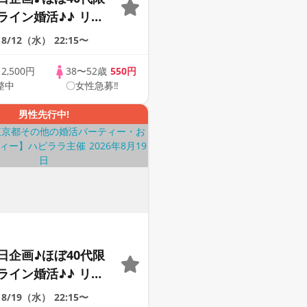
ライン婚活♪♪ リモ
会い応援♪♪ おうち
8/12（水）
22:15〜
ませんか♪♪ ☆全国
象☆ 司会進行あり
歳
2,500円
38〜52歳
550円
整中
〇女性急募‼
41s ONLINE
男性先行中!
日企画♪ほぼ40代限
ライン婚活♪♪ リモ
会い応援♪♪ おうち
8/19（水）
22:15〜