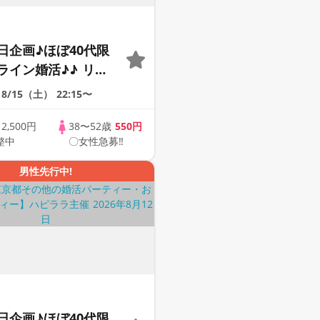
日企画♪ほぼ40代限
ライン婚活♪♪ リモ
会い応援♪♪ おうち
8/15（土）
22:15〜
ませんか♪♪ ☆全国
象☆ 司会進行あり
歳
2,500円
38〜52歳
550円
整中
〇女性急募‼
42s ONLINE
男性先行中!
日企画♪ほぼ40代限