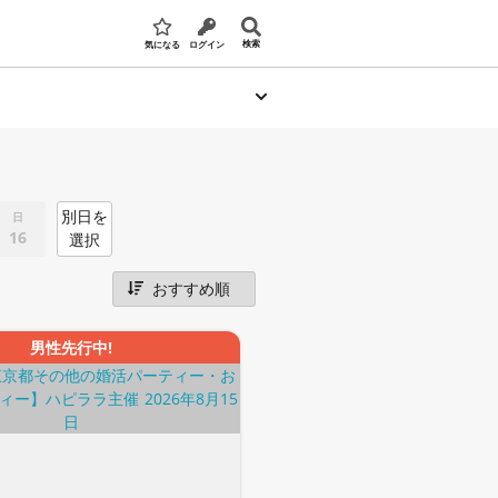
検索
気になる
ログイン
別日を
日
16
選択
男性先行中!