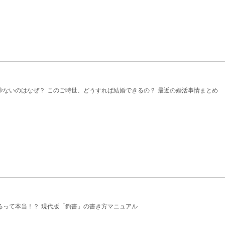
少ないのはなぜ？ このご時世、どうすれば結婚できるの？ 最近の婚活事情まとめ
るって本当！？ 現代版「釣書」の書き方マニュアル