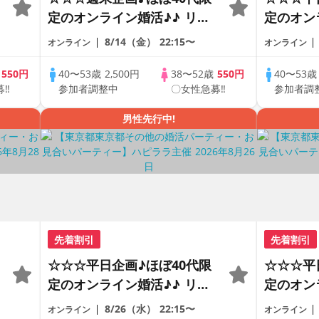
定のオンライン婚活♪♪ リモ
定のオン
ートの出会い応援♪♪ おうち
ートの出
8/14（金）
22:15〜
オンライン
オンライン
で乾杯しませんか♪♪ ☆全国
で乾杯し
の方が対象☆ 司会進行あり
の方が対
歳
550円
40〜53歳
2,500円
38〜52歳
550円
40〜53
募‼
参加者調整中
〇女性急募‼
参加者調
♪♪ THE 41s ONLINE
♪♪ THE 
PARTY!!
PARTY!!
男性先行中!
先着割引
先着割引
☆☆☆平日企画♪ほぼ40代限
☆☆☆平
定のオンライン婚活♪♪ リモ
定のオン
ートの出会い応援♪♪ おうち
ートの出
8/26（水）
22:15〜
オンライン
オンライン