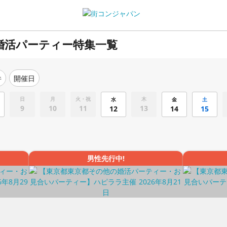
婚活パーティー特集一覧
件
開催日
日
月
火・祝
木
水
金
土
9
10
11
13
12
14
15
男性先行中!