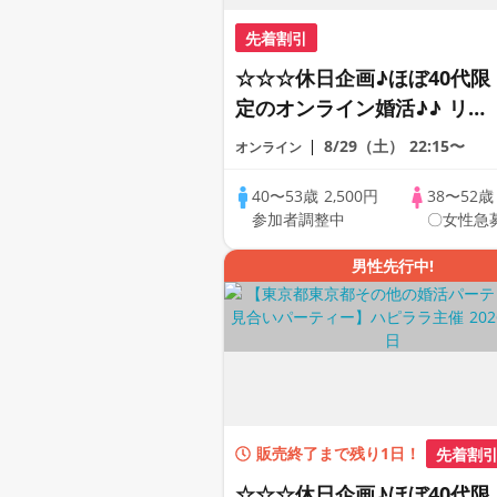
先着割引
☆☆☆休日企画♪ほぼ40代限
定のオンライン婚活♪♪ リモ
ートの出会い応援♪♪ おうち
8/29（土）
22:15〜
オンライン
で乾杯しませんか♪♪ ☆全国
の方が対象☆ 司会進行あり
40〜53歳
2,500円
38〜52
参加者調整中
〇女性急
♪♪ THE 44s ONLINE
PARTY!!
男性先行中!
販売終了まで残り1日！
先着割
☆☆☆休日企画♪ほぼ40代限