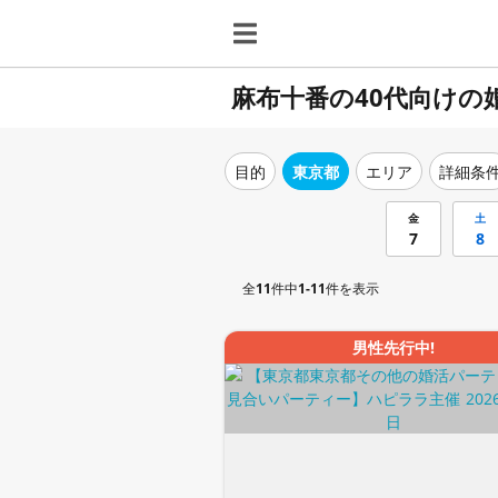
麻布十番の40代向けの
目的
東京都
エリア
詳細条
金
土
7
8
全
11
件中
1-11
件を表示
男性先行中!