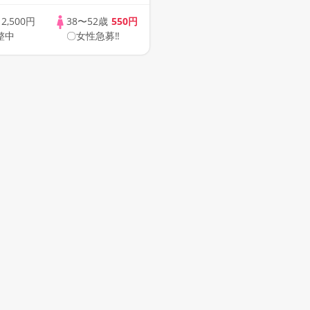
ませんか♪♪ ☆全国
象☆ 司会進行あり
歳
2,500円
38〜52歳
550円
整中
〇女性急募‼
42s ONLINE