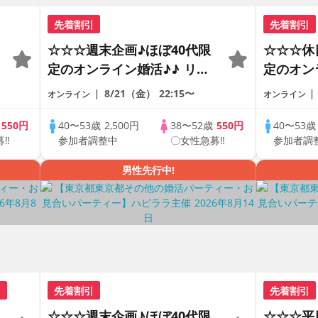
先着割引
先着割引
☆☆☆週末企画♪ほぼ40代限
☆☆☆休
定のオンライン婚活♪♪ リモ
定のオン
ートの出会い応援♪♪ おうち
ートの出
8/21（金）
22:15〜
オンライン
オンライン
で乾杯しませんか♪♪ ☆全国
で乾杯し
の方が対象☆ 司会進行あり
の方が対
歳
550円
40〜53歳
2,500円
38〜52歳
550円
40〜53
募‼
参加者調整中
〇女性急募‼
参加者調
♪♪ THE 42s ONLINE
♪♪ THE 
PARTY!!
PARTY!!
男性先行中!
引
先着割引
先着割引
☆☆☆週末企画♪ほぼ40代限
☆☆☆平