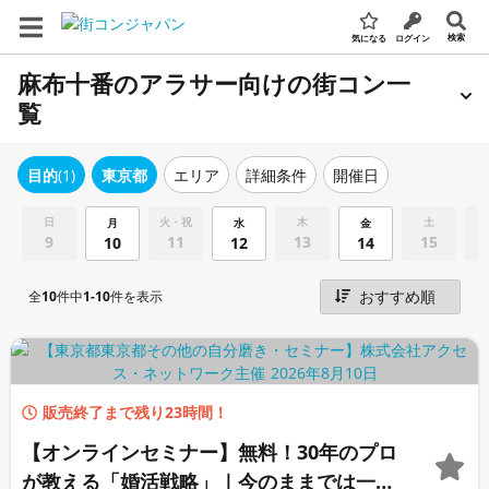
検索
気になる
ログイン
麻布十番のアラサー向けの街コン一
覧
エリア
詳細条件
開催日
目的
(1)
東京都
日
火・祝
木
土
月
水
金
9
11
13
15
10
12
14
全
10
件中
1-10
件を表示
販売終了まで残り23時間！
【オンラインセミナー】無料！30年のプロ
が教える「婚活戦略」｜今のままでは一生