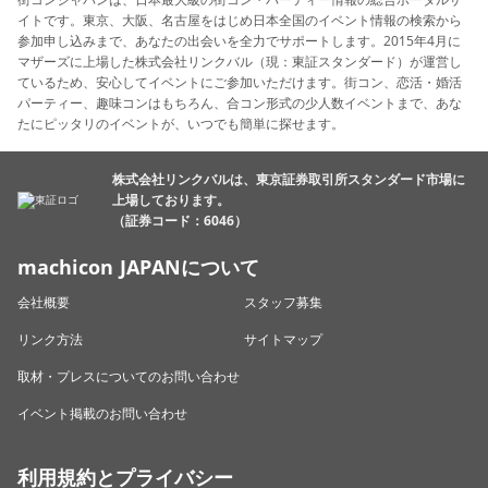
イトです。東京、大阪、名古屋をはじめ日本全国のイベント情報の検索から
参加申し込みまで、あなたの出会いを全力でサポートします。2015年4月に
マザーズに上場した株式会社リンクバル（現：東証スタンダード）が運営し
ているため、安心してイベントにご参加いただけます。街コン、恋活・婚活
パーティー、趣味コンはもちろん、合コン形式の少人数イベントまで、あな
たにピッタリのイベントが、いつでも簡単に探せます。
株式会社リンクバルは、東京証券取引所スタンダード市場に
上場しております。
（証券コード：6046）
machicon JAPANについて
会社概要
スタッフ募集
リンク方法
サイトマップ
取材・プレスについてのお問い合わせ
イベント掲載のお問い合わせ
利用規約とプライバシー