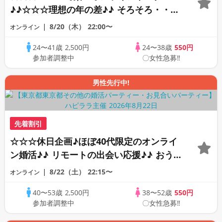
♪♪☆☆☆理想の年の差♪♪ そろそろ・・・
素敵な恋人見つけたい♪ ♪☆カジュアルな
8/20（木）
22:00〜
オンライン
オンライン婚活☆全国の方が対象☆司会進
24〜41歳
2,500円
24〜38歳
550円
行あり♪♪
参加者調整中
〇女性急募‼
男性先行中!
先着割引
☆☆☆休日企画♪ほぼ40代限定のオンライ
ン婚活♪♪ リモートの出会い応援♪♪ おう
ちで乾杯しませんか♪♪ ☆全国の方が対象
8/22（土）
22:15〜
オンライン
☆ 司会進行あり♪♪ THE 43s ONLINE
40〜53歳
2,500円
38〜52歳
550円
PARTY!!
参加者調整中
〇女性急募‼