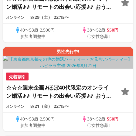
ン婚活♪♪ リモートの出会い応援♪♪ おう
ちで乾杯しませんか♪♪ ☆全国の方が対象
8/29（土）
22:15〜
オンライン
☆ 司会進行あり♪♪ THE 44s ONLINE
40〜53歳
2,500円
38〜52歳
550円
PARTY!!
参加者調整中
〇女性急募‼
男性先行中!
先着割引
☆☆☆週末企画♪ほぼ40代限定のオンライ
ン婚活♪♪ リモートの出会い応援♪♪ おう
ちで乾杯しませんか♪♪ ☆全国の方が対象
8/21（金）
22:15〜
オンライン
☆ 司会進行あり♪♪ THE 42s ONLINE
40〜53歳
2,500円
38〜52歳
550円
PARTY!!
参加者調整中
〇女性急募‼