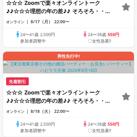
☆☆☆ Zoomで楽々オンライントーク
♪♪☆☆☆理想の年の差♪♪ そろそろ・・・
素敵な恋人見つけたい♪ ♪☆カジュアルな
8/17（月）
22:00〜
オンライン
オンライン婚活☆全国の方が対象☆司会進
24〜41歳
2,500円
24〜38歳
550円
行あり♪♪
参加者調整中
〇女性急募‼
男性先行中!
先着割引
☆☆☆ Zoomで楽々オンライントーク
♪♪☆☆☆理想の年の差♪♪ そろそろ・・・
素敵な恋人見つけたい♪ ♪☆カジュアルな
8/18（火）
22:00〜
オンライン
オンライン婚活☆全国の方が対象☆司会進
24〜41歳
2,500円
24〜38歳
550円
行あり♪♪
参加者調整中
〇女性急募‼