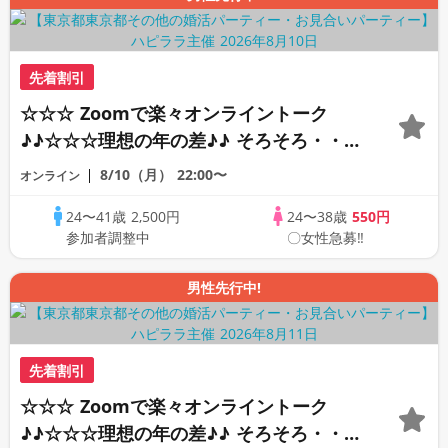
先着割引
☆☆☆ Zoomで楽々オンライントーク
♪♪☆☆☆理想の年の差♪♪ そろそろ・・・
素敵な恋人見つけたい♪ ♪☆カジュアルな
8/10（月）
22:00〜
オンライン
オンライン婚活☆全国の方が対象☆司会進
24〜41歳
2,500円
24〜38歳
550円
行あり♪♪
参加者調整中
〇女性急募‼
男性先行中!
先着割引
☆☆☆ Zoomで楽々オンライントーク
♪♪☆☆☆理想の年の差♪♪ そろそろ・・・