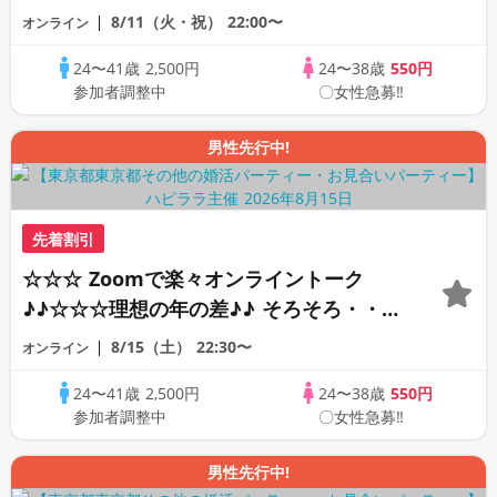
素敵な恋人見つけたい♪ ♪☆カジュアルな
8/11（火・祝）
22:00〜
オンライン
オンライン婚活☆全国の方が対象☆司会進
24〜41歳
2,500円
24〜38歳
550円
行あり♪♪
参加者調整中
〇女性急募‼
男性先行中!
先着割引
☆☆☆ Zoomで楽々オンライントーク
♪♪☆☆☆理想の年の差♪♪ そろそろ・・・
素敵な恋人見つけたい♪ ♪☆カジュアルな
8/15（土）
22:30〜
オンライン
オンライン婚活☆全国の方が対象☆司会進
24〜41歳
2,500円
24〜38歳
550円
行あり♪♪
参加者調整中
〇女性急募‼
男性先行中!