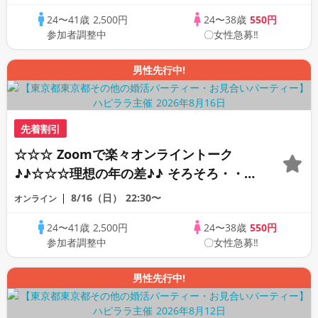
オンライン婚活☆全国の方が対象☆司会進
24〜41歳
2,500円
24〜38歳
550円
行あり♪♪
参加者調整中
〇女性急募‼
男性先行中!
先着割引
☆☆☆ Zoomで楽々オンライントーク
♪♪☆☆☆理想の年の差♪♪ そろそろ・・・
素敵な恋人見つけたい♪ ♪☆カジュアルな
8/16（日）
22:30〜
オンライン
オンライン婚活☆全国の方が対象☆司会進
24〜41歳
2,500円
24〜38歳
550円
行あり♪♪
参加者調整中
〇女性急募‼
男性先行中!