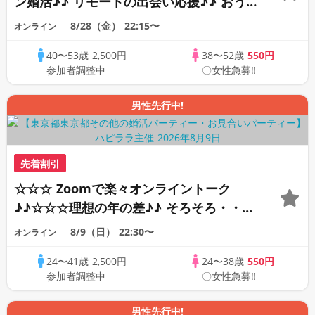
ン婚活♪♪ リモートの出会い応援♪♪ おう
ちで乾杯しませんか♪♪ ☆全国の方が対象
8/28（金）
22:15〜
オンライン
☆ 司会進行あり♪♪ THE 43s ONLINE
40〜53歳
2,500円
38〜52歳
550円
PARTY!!
参加者調整中
〇女性急募‼
男性先行中!
先着割引
☆☆☆ Zoomで楽々オンライントーク
♪♪☆☆☆理想の年の差♪♪ そろそろ・・・
素敵な恋人見つけたい♪ ♪☆カジュアルな
8/9（日）
22:30〜
オンライン
オンライン婚活☆全国の方が対象☆司会進
24〜41歳
2,500円
24〜38歳
550円
行あり♪♪
参加者調整中
〇女性急募‼
男性先行中!