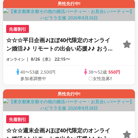
男性先行中!
先着割引
☆☆☆平日企画♪ほぼ40代限定のオンライ
ン婚活♪♪ リモートの出会い応援♪♪ おう
ちで乾杯しませんか♪♪ ☆全国の方が対象
8/26（水）
22:15〜
オンライン
☆ 司会進行あり♪♪ THE 43s ONLINE
40〜53歳
2,500円
38〜52歳
550円
PARTY!!
参加者調整中
〇女性急募‼
男性先行中!
先着割引
☆☆☆週末企画♪ほぼ40代限定のオンライ