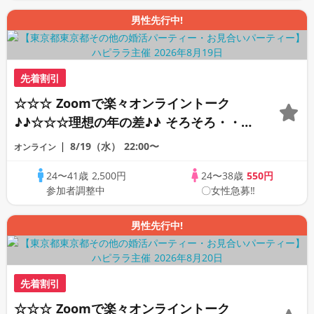
男性先行中!
先着割引
☆☆☆ Zoomで楽々オンライントーク
♪♪☆☆☆理想の年の差♪♪ そろそろ・・・
素敵な恋人見つけたい♪ ♪☆カジュアルな
8/19（水）
22:00〜
オンライン
オンライン婚活☆全国の方が対象☆司会進
24〜41歳
2,500円
24〜38歳
550円
行あり♪♪
参加者調整中
〇女性急募‼
男性先行中!
先着割引
☆☆☆ Zoomで楽々オンライントーク