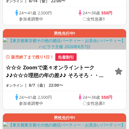
8/14（金）
22:00〜
オンライン
オンライン婚活☆全国の方が対象☆司会進
24〜41歳
2,500円
24〜38歳
550円
行あり♪♪
参加者調整中
〇女性急募‼
男性先行中!
販売終了まで残り1日！
先着割引
☆☆☆ Zoomで楽々オンライントーク
♪♪☆☆☆理想の年の差♪♪ そろそろ・・・
素敵な恋人見つけたい♪ ♪☆カジュアルな
8/7（金）
22:00〜
オンライン
オンライン婚活☆全国の方が対象☆司会進
24〜41歳
2,500円
24〜38歳
550円
行あり♪♪
参加者調整中
〇女性急募‼
男性先行中!