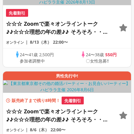
先着割引
☆☆☆ Zoomで楽々オンライントーク
♪♪☆☆☆理想の年の差♪♪ そろそろ・・・
素敵な恋人見つけたい♪ ♪☆カジュアルな
8/13（木）
22:00〜
オンライン
オンライン婚活☆全国の方が対象☆司会進
24〜41歳
2,500円
24〜38歳
550円
行あり♪♪
参加者調整中
〇女性急募‼
男性先行中!
販売終了まで残り8時間！
先着割引
☆☆☆ Zoomで楽々オンライントーク
♪♪☆☆☆理想の年の差♪♪ そろそろ・・・
素敵な恋人見つけたい♪ ♪☆カジュアルな
8/6（木）
22:00〜
オンライン