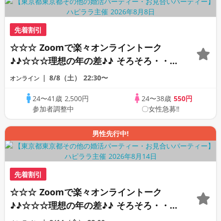
先着割引
☆☆☆ Zoomで楽々オンライントーク
♪♪☆☆☆理想の年の差♪♪ そろそろ・・・
素敵な恋人見つけたい♪ ♪☆カジュアルな
8/8（土）
22:30〜
オンライン
オンライン婚活☆全国の方が対象☆司会進
24〜41歳
2,500円
24〜38歳
550円
行あり♪♪
参加者調整中
〇女性急募‼
男性先行中!
先着割引
☆☆☆ Zoomで楽々オンライントーク
♪♪☆☆☆理想の年の差♪♪ そろそろ・・・
素敵な恋人見つけたい♪ ♪☆カジュアルな