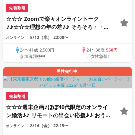
先着割引
☆☆☆ Zoomで楽々オンライントーク
♪♪☆☆☆理想の年の差♪♪ そろそろ・・・
素敵な恋人見つけたい♪ ♪☆カジュアルな
8/12（水）
22:00〜
オンライン
オンライン婚活☆全国の方が対象☆司会進
24〜41歳
2,500円
24〜38歳
550円
行あり♪♪
参加者調整中
〇女性急募‼
男性先行中!
先着割引
☆☆☆週末企画♪ほぼ40代限定のオンライ
ン婚活♪♪ リモートの出会い応援♪♪ おう
ちで乾杯しませんか♪♪ ☆全国の方が対象
8/14（金）
22:15〜
オンライン
☆ 司会進行あり♪♪ THE 41s ONLINE