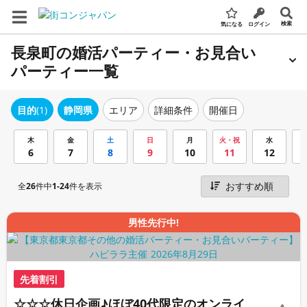
検索
気になる
ログイン
長泉町の婚活パーティー・お見合い
パーティー一覧
エリア
詳細条件
開催日
目的
(1)
静岡県
木
金
土
日
月
火・祝
水
6
7
8
9
10
11
12
全
26
件中
1-24
件を表示
男性先行中!
先着割引
☆☆☆休日企画♪ほぼ40代限定のオンライ