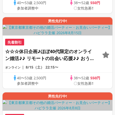
40〜53歳
2,500円
38〜52歳
550円
PARTY!!
参加者調整中
〇女性急募‼
男性先行中!
先着割引
☆☆☆休日企画♪ほぼ40代限定のオンライ
ン婚活♪♪ リモートの出会い応援♪♪ おう
ちで乾杯しませんか♪♪ ☆全国の方が対象
8/15（土）
22:15〜
オンライン
☆ 司会進行あり♪♪ THE 42s ONLINE
40〜53歳
2,500円
38〜52歳
550円
PARTY!!
参加者調整中
〇女性急募‼
男性先行中!