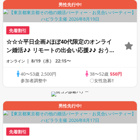
男性先行中!
先着割引
☆☆☆平日企画♪ほぼ40代限定のオンライ
ン婚活♪♪ リモートの出会い応援♪♪ おう
ちで乾杯しませんか♪♪ ☆全国の方が対象
8/19（水）
22:15〜
オンライン
☆ 司会進行あり♪♪ THE 42s ONLINE
40〜53歳
2,500円
38〜52歳
550円
PARTY!!
参加者調整中
〇女性急募‼
男性先行中!
先着割引