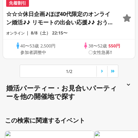
先着割引
☆☆☆休日企画♪ほぼ40代限定のオンライ
ン婚活♪♪ リモートの出会い応援♪♪ おう
ちで乾杯しませんか♪♪ ☆全国の方が対象
8/8（土）
22:15〜
オンライン
☆ 司会進行あり♪♪ THE 41s ONLINE
40〜53歳
2,500円
38〜52歳
550円
PARTY!!
参加者調整中
〇女性急募‼
1/2
婚活パーティー・お見合いパーティ
ーを他の開催地で探す
この検索に関連するイベント