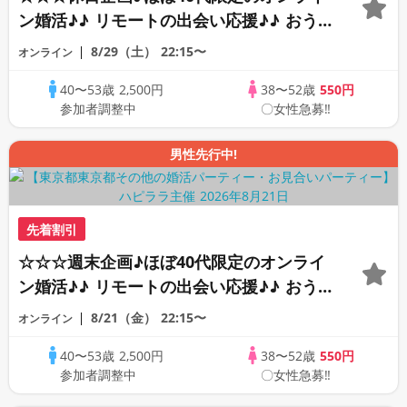
ン婚活♪♪ リモートの出会い応援♪♪ おう
ちで乾杯しませんか♪♪ ☆全国の方が対象
8/29（土）
22:15〜
オンライン
☆ 司会進行あり♪♪ THE 44s ONLINE
40〜53歳
2,500円
38〜52歳
550円
PARTY!!
参加者調整中
〇女性急募‼
男性先行中!
先着割引
☆☆☆週末企画♪ほぼ40代限定のオンライ
ン婚活♪♪ リモートの出会い応援♪♪ おう
ちで乾杯しませんか♪♪ ☆全国の方が対象
8/21（金）
22:15〜
オンライン
☆ 司会進行あり♪♪ THE 42s ONLINE
40〜53歳
2,500円
38〜52歳
550円
PARTY!!
参加者調整中
〇女性急募‼