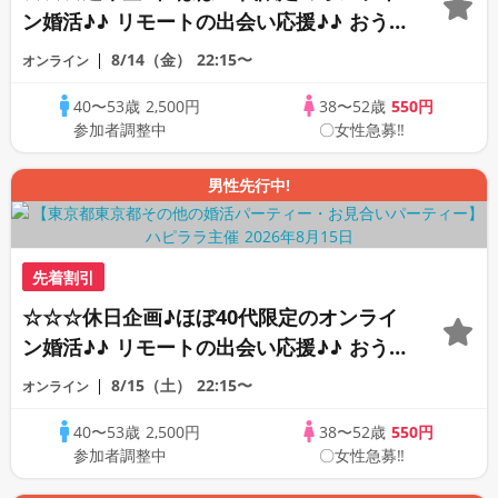
ン婚活♪♪ リモートの出会い応援♪♪ おう
ちで乾杯しませんか♪♪ ☆全国の方が対象
8/14（金）
22:15〜
オンライン
☆ 司会進行あり♪♪ THE 41s ONLINE
40〜53歳
2,500円
38〜52歳
550円
PARTY!!
参加者調整中
〇女性急募‼
男性先行中!
先着割引
☆☆☆休日企画♪ほぼ40代限定のオンライ
ン婚活♪♪ リモートの出会い応援♪♪ おう
ちで乾杯しませんか♪♪ ☆全国の方が対象
8/15（土）
22:15〜
オンライン
☆ 司会進行あり♪♪ THE 42s ONLINE
40〜53歳
2,500円
38〜52歳
550円
PARTY!!
参加者調整中
〇女性急募‼