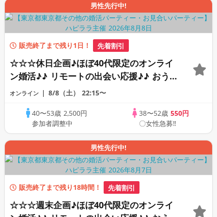
男性先行中!
販売終了まで残り1日！
先着割引
☆☆☆休日企画♪ほぼ40代限定のオンライ
ン婚活♪♪ リモートの出会い応援♪♪ おう
ちで乾杯しませんか♪♪ ☆全国の方が対象
8/8（土）
22:15〜
オンライン
☆ 司会進行あり♪♪ THE 41s ONLINE
40〜53歳
2,500円
38〜52歳
550円
PARTY!!
参加者調整中
〇女性急募‼
男性先行中!
販売終了まで残り18時間！
先着割引
☆☆☆週末企画♪ほぼ40代限定のオンライ