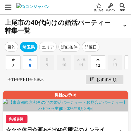
検索
気になる
ログイン
上尾市の40代向けの婚活パーティー
特集一覧
エリア
詳細条件
開催日
目的
埼玉県
日
月
火・祝
木
金
土
水
9
10
11
13
7
8
12
全
11
件中
1-11
件を表示
男性先行中!
先着割引
☆☆☆休日企画♪ほぼ40代限定のオンライ