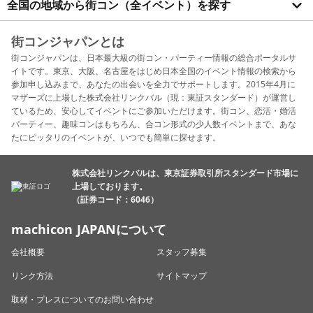
全国の地域から街コン（全イベント）を探す
街コンジャパンとは
街コンジャパンは、日本最大級の街コン・パーティー情報の総合ポータルサ
イトです。東京、大阪、名古屋をはじめ日本全国のイベント情報の検索から
参加申し込みまで、あなたの出会いを全力でサポートします。2015年4月に
マザーズに上場した株式会社リンクバル（現：東証スタンダード）が運営し
ているため、安心してイベントにご参加いただけます。街コン、恋活・婚活
パーティー、趣味コンはもちろん、合コン形式の少人数イベントまで、あな
たにピッタリのイベントが、いつでも簡単に探せます。
株式会社リンクバルは、東京証券取引所スタンダード市場に
上場しております。
（証券コード：6046）
machicon JAPANについて
会社概要
スタッフ募集
リンク方法
サイトマップ
取材・プレスについてのお問い合わせ