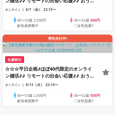
ン婚活♪♪ リモートの出会い応援♪♪ おう
ちで乾杯しませんか♪♪ ☆全国の方が対象
8/7（金）
22:15〜
オンライン
☆ 司会進行あり♪♪ THE 40s ONLINE
40〜53歳
2,500円
38〜52歳
550円
PARTY!!
参加者調整中
〇女性急募‼
男性先行中!
先着割引
☆☆☆平日企画♪ほぼ40代限定のオンライ
ン婚活♪♪ リモートの出会い応援♪♪ おう
ちで乾杯しませんか♪♪ ☆全国の方が対象
8/12（水）
22:15〜
オンライン
☆ 司会進行あり♪♪ THE 41s ONLINE
40〜53歳
2,500円
38〜52歳
550円
PARTY!!
参加者調整中
〇女性急募‼