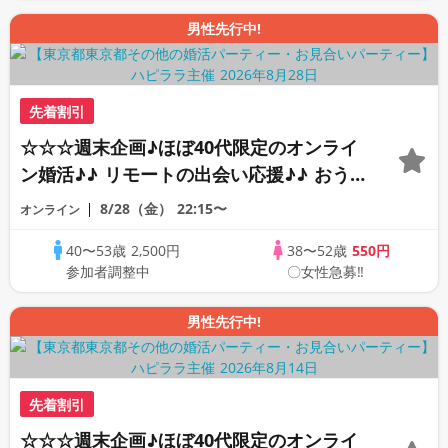
男性先行中!
先着割引
☆☆☆週末企画♪ほぼ40代限定のオンライ
ン婚活♪♪ リモートの出会い応援♪♪ おう
ちで乾杯しませんか♪♪ ☆全国の方が対象
8/28（金）
22:15〜
オンライン
☆ 司会進行あり♪♪ THE 43s ONLINE
40〜53歳
2,500円
38〜52歳
550円
PARTY!!
参加者調整中
〇女性急募‼
男性先行中!
先着割引
☆☆☆週末企画♪ほぼ40代限定のオンライ