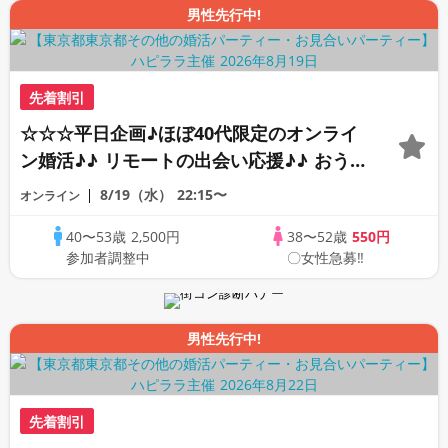
男性先行中!
先着割引
☆☆☆平日企画♪ほぼ40代限定のオンライ
ン婚活♪♪ リモートの出会い応援♪♪ おう
ちで乾杯しませんか♪♪ ☆全国の方が対象
8/19（水）
22:15〜
オンライン
☆ 司会進行あり♪♪ THE 42s ONLINE
40〜53歳
2,500円
38〜52歳
550円
PARTY!!
参加者調整中
〇女性急募‼
男性先行中!
先着割引