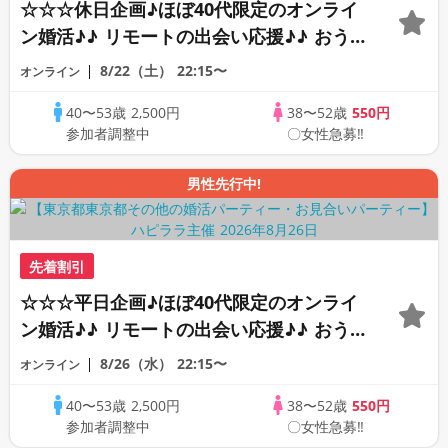
☆☆☆休日企画♪ほぼ40代限定のオンライ
ン婚活♪♪ リモートの出会い応援♪♪ おう
ちで乾杯しませんか♪♪ ☆全国の方が対象
8/22（土）
22:15〜
オンライン
☆ 司会進行あり♪♪ THE 43s ONLINE
40〜53歳
2,500円
38〜52歳
550円
PARTY!!
参加者調整中
〇女性急募‼
男性先行中!
先着割引
☆☆☆平日企画♪ほぼ40代限定のオンライ
ン婚活♪♪ リモートの出会い応援♪♪ おう
ちで乾杯しませんか♪♪ ☆全国の方が対象
8/26（水）
22:15〜
オンライン
☆ 司会進行あり♪♪ THE 43s ONLINE
40〜53歳
2,500円
38〜52歳
550円
PARTY!!
参加者調整中
〇女性急募‼