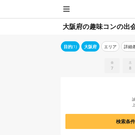
大阪府の趣味コンの出
目的
(1)
大阪府
エリア
詳細
金
土
7
8
検索条