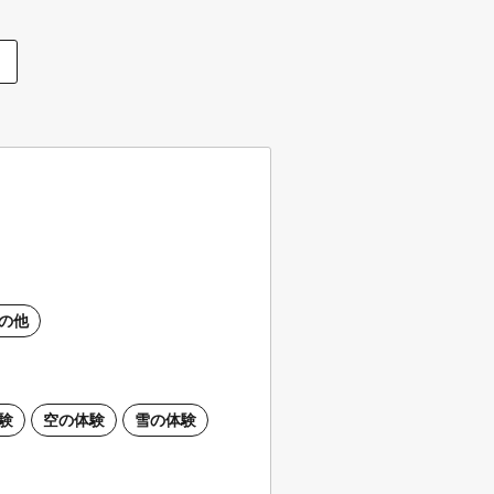
の他
験
空の体験
雪の体験