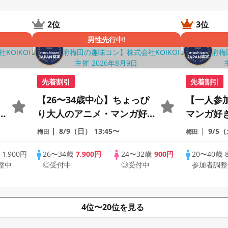
2位
3位
男性先行中!
先着割引
先着割引
【26〜34歳中心】ちょっぴ
【一人参
×
り大人のアニメ・マンガ好
マンガ好
き限定♡完全着席×マッチン
マッチン
8/9（日）
13:45〜
9/5
梅田
梅田
グゲーム付きアニメコン
メコン
歳
1,900円
26〜34歳
7,900円
24〜32歳
900円
20〜40歳
整中
◎受付中
◎受付中
参加者調整
4位〜20位を見る