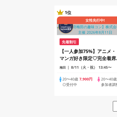
1位
女性先行中!
先着割引
【一人参加75%】アニメ・
マンガ好き限定♡完全着席
マッチングゲーム付きアニ
8/11（火・祝）
13:45〜
梅田
メコン
20〜40歳
7,900円
20〜40
◎受付中
参加者調