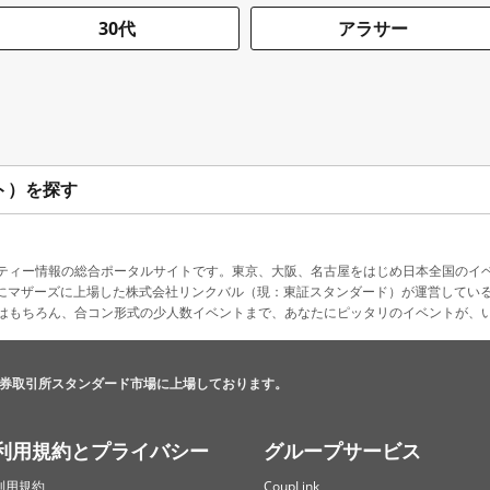
30代
アラサー
ト）を探す
ティー情報の総合ポータルサイトです。東京、大阪、名古屋をはじめ日本全国のイ
4月にマザーズに上場した株式会社リンクバル（現：東証スタンダード）が運営してい
はもちろん、合コン形式の少人数イベントまで、あなたにピッタリのイベントが、
券取引所スタンダード市場に上場しております。
利用規約とプライバシー
グループサービス
利用規約
CoupLink