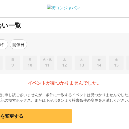
会い一覧
条件
開催日
日
月
火・祝
水
木
金
土
9
10
11
12
13
14
15
イベントが見つかりませんでした。
誠に申し訳ございませんが、条件に一致するイベントは見つかりませんでした
上記の検索ボックス、または下記ボタンより検索条件の変更をお試しください
件を変更する