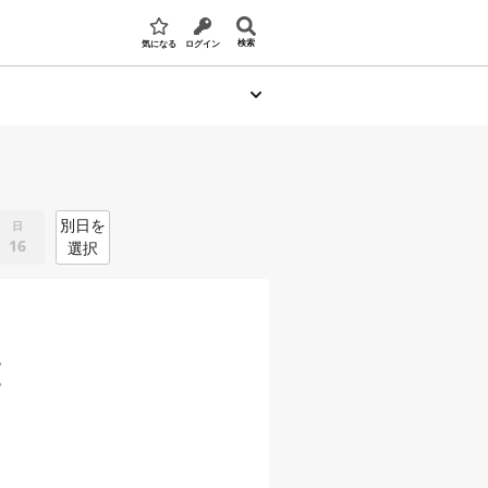
検索
気になる
ログイン
別日を
日
16
選択
。
。