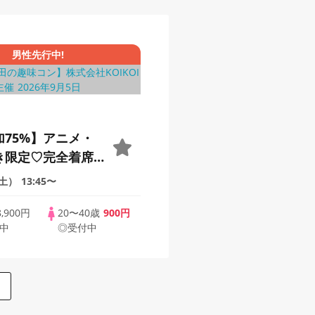
男性先行中!
加75%】アニメ・
き限定♡完全着席×
グゲーム付きアニ
（土）
13:45〜
8,900円
20〜40歳
900円
中
◎受付中