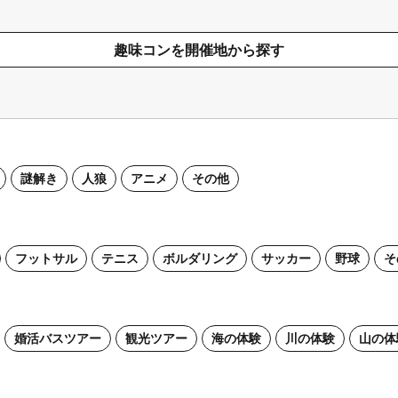
趣味コンを開催地から探す
謎解き
人狼
アニメ
その他
フットサル
テニス
ボルダリング
サッカー
野球
そ
婚活バスツアー
観光ツアー
海の体験
川の体験
山の体