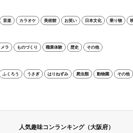
音楽
カラオケ
美術館
お笑い
日本文化
乗り物
カメラ
ものづくり
職業体験
歴史
その他
ふくろう
うさぎ
はりねずみ
爬虫類
動物園
その他
人気趣味コンランキング（大阪府）