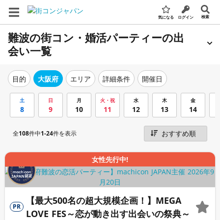
検索
気になる
ログイン
難波の街コン・婚活パーティーの出
会い一覧
エリア
詳細条件
開催日
目的
大阪府
土
日
月
火・祝
水
木
金
8
9
10
11
12
13
14
全
108
件中
1-24
件を表示
女性先行中!
【最大500名の超大規模企画！】MEGA
PR
LOVE FES～恋が動き出す出会いの祭典～