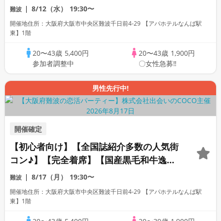
寿司☆】【料理長自慢の日替わり逸品多数
8/12（水）
19:30〜
難波
☆】【お一人様参加多数】【同世代で盛り
開催地住所：大阪府大阪市中央区難波千日前4-29 【アパホテルなんば駅
上がる♪】【LINE交換自由・席がえあり】
東】1階
20〜43歳
5,400円
20〜43歳
1,900円
参加者調整中
〇女性急募‼
男性先行中!
開催確定
【初心者向け】【全国誌紹介多数の人気街
コン♪】【完全着席】【国産黒毛和牛逸品
料理】【料理長自慢の日替わり逸品料理多
8/17（月）
19:30〜
難波
数！】【お一人様参加多数】【同世代で盛
開催地住所：大阪府大阪市中央区難波千日前4-29 【アパホテルなんば駅
り上がる♪】【LINE交換自由・席がえあ
東】1階
り】