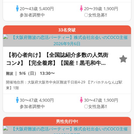
り】
20〜43歳
5,400円
20〜39歳
1,900円
参加者調整中
〇女性急募‼
33名突破
【初心者向け】【全国誌紹介多数の人気街
コン♪】【完全着席】【国産！黒毛和牛肉
寿司☆】【料理長自慢の日替わり逸品料理
9/6（日）
13:30〜
難波
多数♪】【お一人様参加多数】【同世代で
開催地住所：大阪府大阪市中央区難波千日前4-29 【アパホテルなんば駅
楽しむ♪】【LINE交換自由・席がえあ
東】1階
り！！】
30〜47歳
4,900円
30〜47歳
1,900円
参加者調整中
〇女性急募‼
男性先行中!