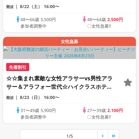
ーダイニングの本格カクテルで開催☆☆
8/22（土）
16:00〜
難波
48〜66歳
5,500円
48〜64歳
2,500円
参加者調整中
〇女性急募‼
女性急募
先着割引
☆☆集まれ素敵な女性アラサーvs男性アラ
サー＆アラフォー世代☆ハイクラスホテル
Theワイン☆超お洒落なバーダイニングの
8/23（日）
16:00〜
難波
本格カクテルで開催☆☆
31〜49歳
5,900円
27〜39歳
2,100円
参加者調整中
〇女性急募‼
1/5