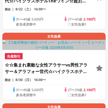
代☆ハイクラスホテルTheワイン☆超お洒
落なバーダイニングの本格カクテルで開催
8/22（土）
16:00〜
難波
☆☆
31〜49歳
5,600円
27〜45歳
2,100円
参加者調整中
〇女性急募‼
女性急募
先着割引
☆☆集まれ素敵な女性アラサーvs男性アラ
サー＆アラフォー世代☆ハイクラスホテル
Theワイン☆超お洒落なバーダイニングの
8/30（日）
16:00〜
難波
本格カクテルで開催☆☆
31〜49歳
5,600円
27〜39歳
2,100円
参加者調整中
〇女性急募‼
女性急募