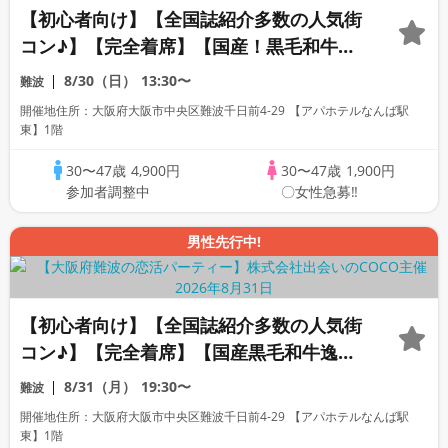
【初心者向け】【全国誌紹介多数の人気街
コン♪】【完全着席】【国産！黒毛和牛肉
寿司☆】【料理長自慢の日替わり逸品料理
8/30（日）
13:30〜
難波
多数♪】【お一人様参加多数】【同世代で
開催地住所：大阪府大阪市中央区難波千日前4-29 【アパホテルなんば駅
楽しむ♪】【LINE交換自由・席がえあ
東】1階
り！！】
30〜47歳
4,900円
30〜47歳
1,900円
参加者調整中
〇女性急募‼
男性先行中!
【初心者向け】【全国誌紹介多数の人気街
コン♪】【完全着席】【国産黒毛和牛逸品
料理】【料理長自慢の日替わり逸品料理多
8/31（月）
19:30〜
難波
数！】【お一人様参加多数】【同世代で盛
開催地住所：大阪府大阪市中央区難波千日前4-29 【アパホテルなんば駅
り上がる♪】【LINE交換自由・席がえあ
東】1階