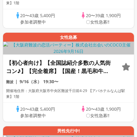
り上がる♪】【LINE交換自由・席がえあ
東】1階
り】
20〜43歳
5,400円
20〜39歳
1,900円
参加者調整中
〇女性急募‼
女性急募
【初心者向け】【全国誌紹介多数の人気街
コン♪】【完全着席】【国産！黒毛和牛肉
寿司☆】【料理長自慢の日替わり逸品多数
9/16（水）
19:30〜
難波
☆】【お一人様参加多数】【同世代で盛り
開催地住所：大阪府大阪市中央区難波千日前4-29 【アパホテルなんば駅
上がる♪】【LINE交換自由・席がえあり】
東】1階
20〜43歳
5,400円
20〜43歳
1,900円
参加者調整中
〇女性急募‼
男性先行中!