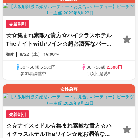
先着割引
☆☆集まれ素敵な貴方☆ハイクラスホテル
Theナイトwithワイン☆超お洒落なバーダ
イニングの本格カクテルで開催☆☆
8/22（土）
16:00〜
難波
38〜58歳
5,500円
38〜58歳
2,500円
参加者調整中
〇女性急募‼
女性急募
先着割引
☆☆ナイスミドル☆集まれ素敵な貴方☆ハ
イクラスホテルTheワイン☆超お洒落なバ