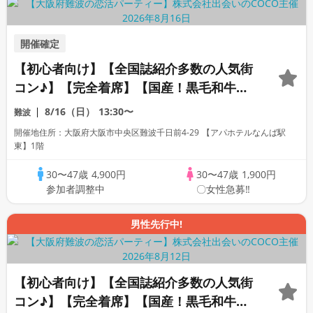
開催確定
【初心者向け】【全国誌紹介多数の人気街
コン♪】【完全着席】【国産！黒毛和牛肉
寿司☆】【料理長自慢の日替わり逸品料理
8/16（日）
13:30〜
難波
多数♪】【お一人様参加多数】【同世代で
開催地住所：大阪府大阪市中央区難波千日前4-29 【アパホテルなんば駅
楽しむ♪】【LINE交換自由・席がえあ
東】1階
り！！】
30〜47歳
4,900円
30〜47歳
1,900円
参加者調整中
〇女性急募‼
男性先行中!
【初心者向け】【全国誌紹介多数の人気街
コン♪】【完全着席】【国産！黒毛和牛肉