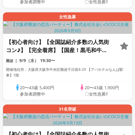
参加者調整中
〇女性急募‼
女性急募
【初心者向け】【全国誌紹介多数の人気街
コン♪】【完全着席】【国産！黒毛和牛肉
寿司☆】【料理長自慢の日替わり逸品多数
9/9（水）
19:30〜
難波
☆】【お一人様参加多数】【同世代で盛り
開催地住所：大阪府大阪市中央区難波千日前4-29 【アパホテルなんば駅
上がる♪】【LINE交換自由・席がえあり】
東】1階
20〜43歳
5,400円
20〜43歳
1,900円
参加者調整中
〇女性急募‼
31名突破
【初心者向け】【全国誌紹介多数の人気街