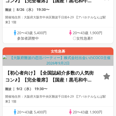
コン♪】【完全着席】【国産！黒毛和牛肉
寿司☆】【料理長自慢の日替わり逸品多数
8/26（水）
19:30〜
難波
☆】【お一人様参加多数】【同世代で盛り
開催地住所：大阪府大阪市中央区難波千日前4-29 【アパホテルなんば駅
上がる♪】【LINE交換自由・席がえあり】
東】1階
20〜43歳
5,400円
20〜43歳
1,900円
参加者調整中
〇女性急募‼
女性急募
【初心者向け】【全国誌紹介多数の人気街
コン♪】【完全着席】【国産！黒毛和牛肉
寿司☆】【料理長自慢の日替わり逸品多数
9/2（水）
19:30〜
難波
☆】【お一人様参加多数】【同世代で盛り
開催地住所：大阪府大阪市中央区難波千日前4-29 【アパホテルなんば駅
上がる♪】【LINE交換自由・席がえあり】
東】1階
20〜43歳
5,400円
20〜43歳
1,900円