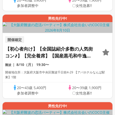
20〜43歳
5,400円
20〜39歳
1,900円
参加者調整中
〇女性急募‼
男性先行中!
開催確定
【初心者向け】【全国誌紹介多数の人気街
コン♪】【完全着席】【国産黒毛和牛逸品
料理】【料理長自慢の日替わり逸品料理多
8/10（月）
19:30〜
難波
数！】【お一人様参加多数】【同世代で盛
開催地住所：大阪府大阪市中央区難波千日前4-29 【アパホテルなんば駅
り上がる♪】【LINE交換自由・席がえあ
東】1階
り】
20〜43歳
5,400円
20〜39歳
1,900円
参加者調整中
〇女性急募‼
男性先行中!