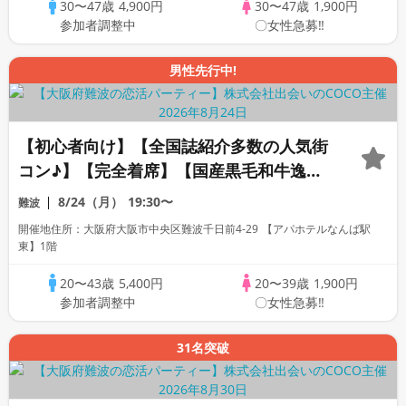
30〜47歳
4,900円
30〜47歳
1,900円
参加者調整中
〇女性急募‼
男性先行中!
【初心者向け】【全国誌紹介多数の人気街
コン♪】【完全着席】【国産黒毛和牛逸品
料理】【料理長自慢の日替わり逸品料理多
8/24（月）
19:30〜
難波
数！】【お一人様参加多数】【同世代で盛
開催地住所：大阪府大阪市中央区難波千日前4-29 【アパホテルなんば駅
り上がる♪】【LINE交換自由・席がえあ
東】1階
り】
20〜43歳
5,400円
20〜39歳
1,900円
参加者調整中
〇女性急募‼
31名突破