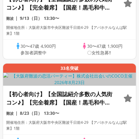
コン♪】【完全着席】【国産！黒毛和牛肉
寿司☆】【料理長自慢の日替わり逸品料理
9/13（日）
13:30〜
難波
多数♪】【お一人様参加多数】【同世代で
開催地住所：大阪府大阪市中央区難波千日前4-29 【アパホテルなんば駅
楽しむ♪】【LINE交換自由・席がえあ
東】1階
り！！】
30〜47歳
4,900円
30〜47歳
1,900円
参加者調整中
〇女性急募‼
33名突破
【初心者向け】【全国誌紹介多数の人気街
コン♪】【完全着席】【国産！黒毛和牛肉
寿司☆】【料理長自慢の日替わり逸品料理
8/23（日）
13:30〜
難波
多数♪】【お一人様参加多数】【同世代で
開催地住所：大阪府大阪市中央区難波千日前4-29 【アパホテルなんば駅
楽しむ♪】【LINE交換自由・席がえあ
東】1階
り！！】