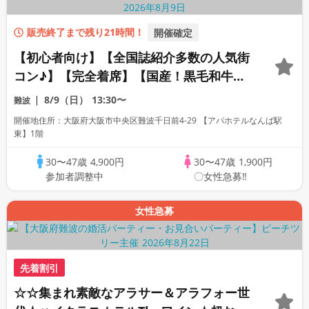
販売終了まで残り21時間！
開催確定
【初心者向け】【全国誌紹介多数の人気街
コン♪】【完全着席】【国産！黒毛和牛肉
寿司☆】【料理長自慢の日替わり逸品料理
8/9（日）
13:30〜
難波
多数♪】【お一人様参加多数】【同世代で
開催地住所：大阪府大阪市中央区難波千日前4-29 【アパホテルなんば駅
楽しむ♪】【LINE交換自由・席がえあ
東】1階
り！！】
30〜47歳
4,900円
30〜47歳
1,900円
参加者調整中
〇女性急募‼
女性急募
先着割引
☆☆集まれ素敵なアラサー＆アラフォー世