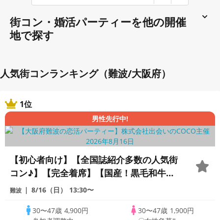
街コン・婚活パーティーを他の開催
地で探す
人気街コンランキング（難波/大阪府）
1位
男性先行中!
【初心者向け】【全国誌紹介多数の人気街
コン♪】【完全着席】【国産！黒毛和牛肉
寿司☆】【料理長自慢の日替わり逸品料理
8/16（日）
13:30〜
難波
多数♪】【お一人様参加多数】【同世代で
30〜47歳
4,900円
30〜47歳
1,900円
楽しむ♪】【LINE交換自由・席がえあ