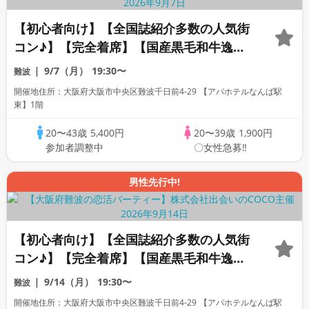
【初心者向け】【全国誌紹介多数の人気街
コン♪】【完全着席】【国産黒毛和牛逸品
料理】【料理長自慢の日替わり逸品料理多
9/7（月）
19:30〜
難波
数！】【お一人様参加多数】【同世代で盛
開催地住所：大阪府大阪市中央区難波千日前4-29 【アパホテルなんば駅
り上がる♪】【LINE交換自由・席がえあ
東】1階
り】
20〜43歳
5,400円
20〜39歳
1,900円
参加者調整中
〇女性急募‼
男性先行中!
【初心者向け】【全国誌紹介多数の人気街
コン♪】【完全着席】【国産黒毛和牛逸品
料理】【料理長自慢の日替わり逸品料理多
9/14（月）
19:30〜
難波
数！】【お一人様参加多数】【同世代で盛
開催地住所：大阪府大阪市中央区難波千日前4-29 【アパホテルなんば駅