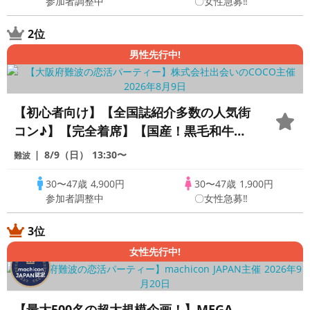
参加者調整中
〇女性急募‼
り！！】
2位
男性先行中!
【初心者向け】【全国誌紹介多数の人気街
コン♪】【完全着席】【国産！黒毛和牛肉
寿司☆】【料理長自慢の日替わり逸品料理
8/9（日）
13:30〜
難波
多数♪】【お一人様参加多数】【同世代で
30〜47歳
4,900円
30〜47歳
1,900円
楽しむ♪】【LINE交換自由・席がえあ
参加者調整中
〇女性急募‼
り！！】
3位
女性先行中!
【最大500名の超大規模企画！】MEGA