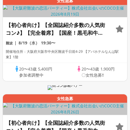
女性急募
【初心者向け】【全国誌紹介多数の人気街
コン♪】【完全着席】【国産！黒毛和牛肉
寿司☆】【料理長自慢の日替わり逸品多数
8/19（水）
19:30〜
難波
☆】【お一人様参加多数】【同世代で盛り
開催地住所：大阪府大阪市中央区難波千日前4-29 【アパホテルなんば駅
上がる♪】【LINE交換自由・席がえあり】
東】1階
20〜43歳
5,400円
20〜43歳
1,900円
参加者調整中
〇女性急募‼
女性急募
【初心者向け】【全国誌紹介多数の人気街