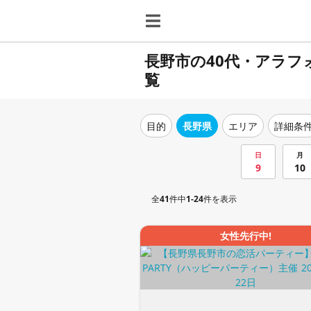
長野市の40代・アラ
覧
目的
長野県
エリア
詳細条
日
月
9
10
全
41
件中
1-24
件を表示
女性先行中!