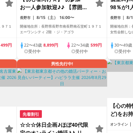
お一人参加歓迎♪♪ 【雰囲気
98％が1
がわかる動画紹介中】週末プ
員トーク
8/15（土）
16:00〜
8/
長野市
長野市
レミアム街コン
パーティ
１９７１
開催地住所：長野県長野市南長野南石堂町１９７１
開催地住所：長
エーワンシティ 2階 ・ジ・アゴラ
女性会館しな
歳
499円
22〜43歳
8,899円
22〜34歳
599円
30〜49
◎受付中
◎受付中
◎受付中
男性先行中!
【心の特性
ど)をお
先着割引
話し会《
☆☆☆休日企画♪ほぼ40代限
オンライン
ンライン
定のオンライン婚活♪♪ リモ