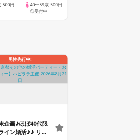
歳
500円
40〜59歳
500円
◎受付中
男性先行中!
末企画♪ほぼ40代限
ライン婚活♪♪ リモ