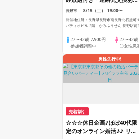
り・完全着席型】１名参加多
8/15（土）
19:00〜
長野市
数・初参加も大歓迎☆
開催地住所：長野県長野市南長野北石堂町
パティオビル 2階 かみふうせん 長野駅前
27〜42歳
7,900円
27〜42
参加者調整中
〇女性急
男性先行中!
先着割引
☆☆☆休日企画♪ほぼ40代限
定のオンライン婚活♪♪ リモ