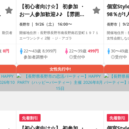
【初心者向け☆】 初参加 ・
個室Sty
お一人参加歓迎♪♪ 【雰囲気
98％が1
がわかる動画紹介中】週末プ
員トーク
9/26（土）
16:00〜
9/
長野市
長野市
レミアム街コン
パーティ
1 勤労者
開催地住所：長野県長野市南長野南石堂町１９７１
開催地住所：長
エーワンシティ 2階 ・ジ・アゴラ
女性会館しな
歳
0円
22〜43歳
8,999円
22〜39歳
499円
30〜49
中
参加者調整中
◎受付中
◎受付中
女性先行中!
先着割引
先着割引
【初心者向け☆】 初参加 ・
個室Sty