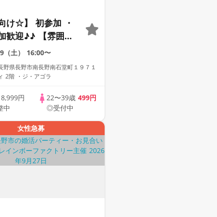
向け☆】 初参加 ・
加歓迎♪♪ 【雰囲気
動画紹介中】週末プ
19（土）
16:00〜
街コン
長野県長野市南長野南石堂町１９７１
 2階 ・ジ・アゴラ
歳
8,999円
22〜39歳
499円
整中
◎受付中
女性急募