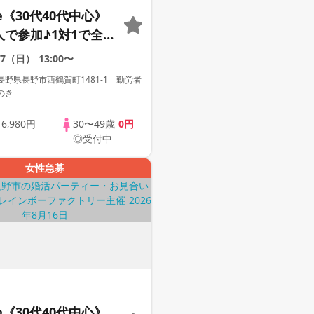
le《30代40代中心》
人で参加♪1対1で全
☆誠実な方への婚活
27（日）
13:00〜
ー
野県長野市西鶴賀町1481-1 勤労者
のき
歳
6,980円
30〜49歳
0円
◎受付中
女性急募
le《30代40代中心》