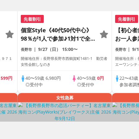
先着割引
先着割引
個室Style《40代50代中心》
【初心者
98％が1人で参加♪1対1で全
お一人参
員トーク☆誠実な方への婚活
がわかる
9/27（日）
15:00〜
9/
長野市
長野市
パーティー
レミアム
１９７１
開催地住所：長野県長野市西鶴賀町1481-1 勤労者
開催地住所：
女性会館しなのき
エーワンシティ
歳
599円
40〜59歳
6,980円
40〜59歳
0円
22〜43
◎受付中
◎受付中
参加者調
女性急募