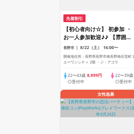
先着割引
【初心者向け☆】 初参加 ・
お一人参加歓迎♪♪ 【雰囲気
がわかる動画紹介中】週末プ
8/22（土）
16:00〜
長野市
レミアム街コン
開催地住所：長野県長野市南長野南石堂町
エーワンシティ 2階 ・ジ・アゴラ
22〜43歳
8,899円
22〜39
◎受付中
◎受付中
女性急募