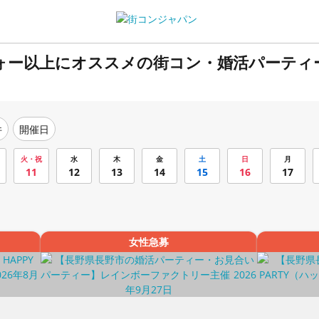
フォー以上にオススメの街コン・婚活パーティ
件
開催日
火・祝
水
木
金
土
日
月
11
12
13
14
15
16
17
女性急募