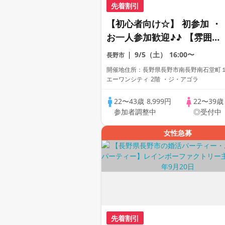
先着割引
【初心者向け☆】 初参加 ・
お一人参加歓迎♪♪ 【雰囲気
がわかる動画紹介中】週末プ
9/5（土）
16:00〜
長野市
レミアム街コン
開催地住所：長野県長野市南長野南石堂町
エーワンシティ 2階 ・ジ・アゴラ
22〜43歳
8,999円
22〜39
参加者調整中
◎受付中
女性急募
先着割引