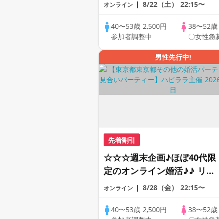
ートの出会い応援♪♪ おうち
8/22（土）
22:15〜
オンライン
で乾杯しませんか♪♪ ☆全国
の方が対象☆ 司会進行あり
40〜53歳
2,500円
38〜52
参加者調整中
〇女性急
♪♪ THE 43s ONLINE
PARTY!!
男性先行中!
先着割引
☆☆☆週末企画♪ほぼ40代限
定のオンライン婚活♪♪ リモ
ートの出会い応援♪♪ おうち
8/28（金）
22:15〜
オンライン
で乾杯しませんか♪♪ ☆全国
の方が対象☆ 司会進行あり
40〜53歳
2,500円
38〜52