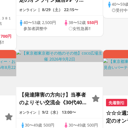
40〜59
ートの出会い応援♪♪ おうち
8/29（土）
22:15〜
オンライン
◎受付中
で乾杯しませんか♪♪ ☆全国
１３８１
の方が対象☆ 司会進行あり
40〜53歳
2,500円
38〜52歳
550円
店
参加者調整中
〇女性急募‼
♪♪ THE 44s ONLINE
歳
700円
PARTY!!
募‼
【発達障害の方向け】当事者
のよりそい交流会《30代40代
先着割引
限定》＠オンライン
9/2（水）
13:00〜
☆☆☆週
オンライン
定のオン
30〜49歳
500円
30〜49歳
500円