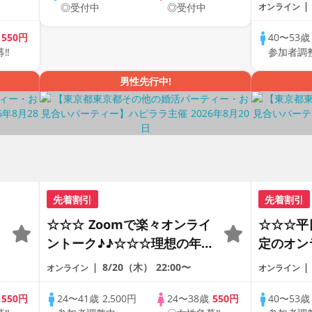
ートの出
◎受付中
◎受付中
オンライン
で乾杯し
の方が対
歳
550円
40〜53
募‼
参加者調
♪♪ THE 
PARTY!!
男性先行中!
先着割引
先着割引
☆☆☆ Zoomで楽々オンライ
☆☆☆平
ントーク♪♪☆☆☆理想の年の
定のオン
差♪♪ そろそろ・・・素敵な
ートの出
8/20（木）
22:00〜
オンライン
オンライン
恋人見つけたい♪ ♪☆カジュ
で乾杯し
アルなオンライン婚活☆全国
の方が対
歳
550円
24〜41歳
2,500円
24〜38歳
550円
40〜53