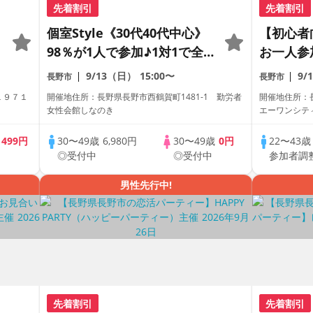
先着割引
先着割引
個室Style《30代40代中心》
【初心者
98％が1人で参加♪1対1で全
お一人参
員トーク☆誠実な方への婚活
がわかる
9/13（日）
15:00〜
9/
長野市
長野市
パーティー
レミアム
１９７１
開催地住所：長野県長野市西鶴賀町1481-1 勤労者
開催地住所：
女性会館しなのき
エーワンシティ
歳
499円
30〜49歳
6,980円
30〜49歳
0円
22〜43
◎受付中
◎受付中
参加者調
男性先行中!
先着割引
先着割引