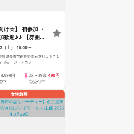
向け☆】 初参加 ・
加歓迎♪♪ 【雰囲気
動画紹介中】週末プ
12（土）
16:00〜
街コン
長野県長野市南長野南石堂町１９７１
 2階 ・ジ・アゴラ
歳
8,999円
22〜39歳
499円
整中
◎受付中
女性急募