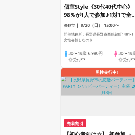
個室Style《30代40代中心》
98％が1人で参加♪1対1で全
員トーク☆誠実な方への婚活
9/20（日）
15:00〜
長野市
パーティー
開催地住所：長野県長野市西鶴賀町1481-
女性会館しなのき
30〜49歳
6,980円
30〜49
◎受付中
◎受付
男性先行中!
先着割引
【初心者向け☆】 初参加 ・