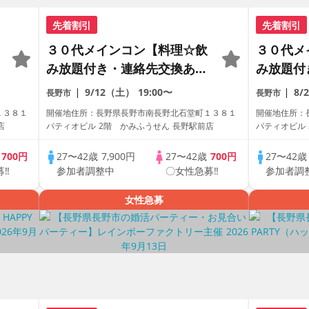
先着割引
先着割引
３０代メインコン【料理☆飲
３０代メ
み放題付き・連絡先交換あ
み放題付
り・完全着席型】１名参加多
り・完全
9/12（土）
19:00〜
8/
長野市
長野市
数・初参加も大歓迎☆
数・初参
１３８１
開催地住所：長野県長野市南長野北石堂町１３８１
開催地住所：
店
パティオビル 2階 かみふうせん 長野駅前店
パティオビル 
歳
700円
27〜42歳
7,900円
27〜42歳
700円
27〜42
募‼
参加者調整中
〇女性急募‼
参加者調
女性急募