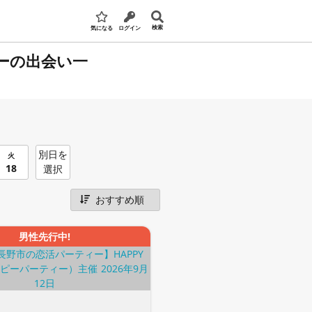
検索
気になる
ログイン
ーの出会い一
別日を
火
18
選択
男性先行中!