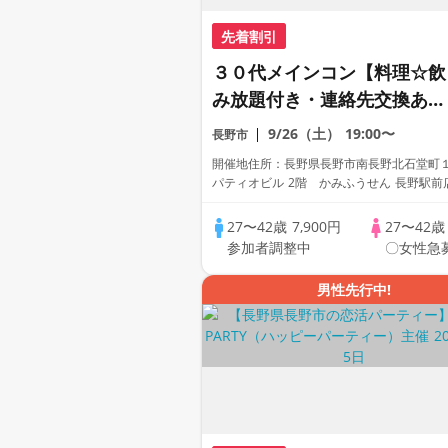
先着割引
３０代メインコン【料理☆飲
み放題付き・連絡先交換あ
り・完全着席型】１名参加多
9/26（土）
19:00〜
長野市
数・初参加も大歓迎☆
開催地住所：長野県長野市南長野北石堂町
パティオビル 2階 かみふうせん 長野駅前
27〜42歳
7,900円
27〜42
参加者調整中
〇女性急
男性先行中!