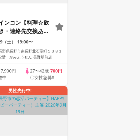
インコン【料理☆飲
き・連絡先交換あ
着席型】１名参加多
29（土）
19:00〜
加も大歓迎☆
長野県長野市南長野北石堂町１３８１
2階 かみふうせん 長野駅前店
歳
7,900円
27〜42歳
700円
整中
〇女性急募‼
男性先行中!