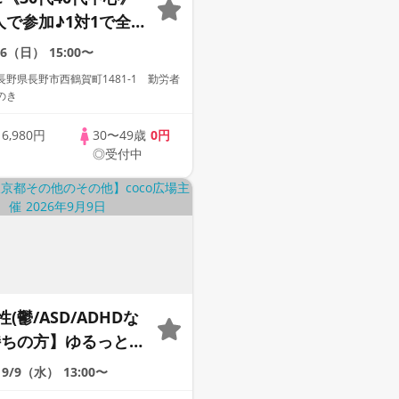
人で参加♪1対1で全
☆誠実な方への婚活
16（日）
15:00〜
ー
野県長野市西鶴賀町1481-1 勤労者
のき
歳
6,980円
30〜49歳
0円
◎受付中
(鬱/ASD/ADHDな
持ちの方】ゆるっとお
40代50代限定》＠オ
9/9（水）
13:00〜