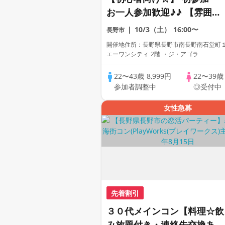
お一人参加歓迎♪♪ 【雰囲気
がわかる動画紹介中】週末プ
10/3（土）
16:00〜
長野市
レミアム街コン
開催地住所：長野県長野市南長野南石堂町
エーワンシティ 2階 ・ジ・アゴラ
22〜43歳
8,999円
22〜39
参加者調整中
◎受付中
女性急募
先着割引
３０代メインコン【料理☆飲
み放題付き・連絡先交換あ