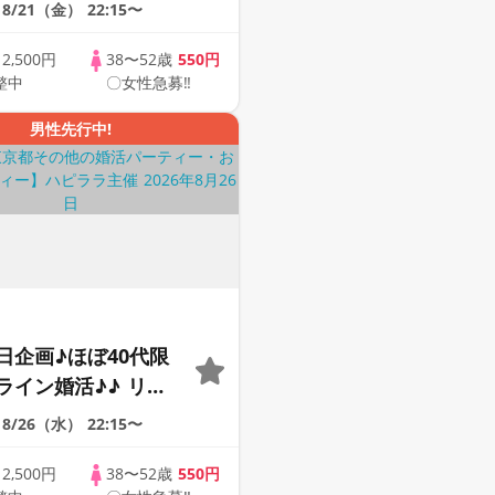
会い応援♪♪ おうち
8/21（金）
22:15〜
ませんか♪♪ ☆全国
象☆ 司会進行あり
歳
2,500円
38〜52歳
550円
整中
〇女性急募‼
42s ONLINE
男性先行中!
日企画♪ほぼ40代限
ライン婚活♪♪ リモ
会い応援♪♪ おうち
8/26（水）
22:15〜
ませんか♪♪ ☆全国
象☆ 司会進行あり
歳
2,500円
38〜52歳
550円