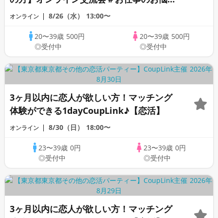
編《20代30代限定》
8/26（水）
13:00〜
オンライン
20〜39歳
500円
20〜39歳
500円
◎受付中
◎受付中
3ヶ月以内に恋人が欲しい方！マッチング
体験ができる1dayCoupLink♪【恋活】
8/30（日）
18:00〜
オンライン
23〜39歳
0円
23〜39歳
0円
◎受付中
◎受付中
3ヶ月以内に恋人が欲しい方！マッチング