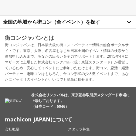
全国の地域から街コン（全イベント）を探す
街コンジャパンとは
街コンジャパンは、日本最大級の街コン・パーティー情報の総合ポータルサ
イトです。東京、大阪、名古屋をはじめ日本全国のイベント情報の検索から
参加申し込みまで、あなたの出会いを全力でサポートします。2015年4月に
マザーズに上場した株式会社リンクバル（現：東証スタンダード）が運営し
ているため、安心してイベントにご参加いただけます。街コン、恋活・婚活
パーティー、趣味コンはもちろん、合コン形式の少人数イベントまで、あな
たにピッタリのイベントが、いつでも簡単に探せます。
株式会社リンクバルは、東京証券取引所スタンダード市場に
上場しております。
（証券コード：6046）
machicon JAPANについて
会社概要
スタッフ募集