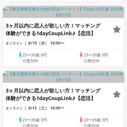
3ヶ月以内に恋人が欲しい方！マッチング
体験ができる1dayCoupLink♪【恋活】
8/19（水）
18:00〜
オンライン
23〜39歳
0円
23〜39歳
0円
◎受付中
◎受付中
3ヶ月以内に恋人が欲しい方！マッチング
体験ができる1dayCoupLink♪【恋活】
8/15（土）
18:00〜
オンライン
23〜39歳
0円
23〜39歳
0円
◎受付中
◎受付中