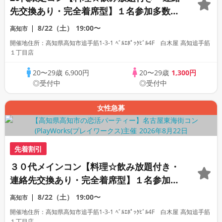
先交換あり・完全着席型】１名参加多数・
初参加も大歓迎☆プレイワークス主催☆
8/22（土）
19:00〜
高知市
開催地住所：高知県高知市追手筋1-3-1 ﾍﾞﾙｴﾎﾟｯｸﾋﾞﾙ4F 白木屋 高知追手筋
１丁目店
20〜29歳
6,900円
20〜29歳
1,300円
◎受付中
◎受付中
女性急募
先着割引
３０代メインコン【料理☆飲み放題付き・
連絡先交換あり・完全着席型】１名参加多
数・初参加も大歓迎☆
8/22（土）
19:00〜
高知市
開催地住所：高知県高知市追手筋1-3-1 ﾍﾞﾙｴﾎﾟｯｸﾋﾞﾙ4F 白木屋 高知追手筋
１丁目店