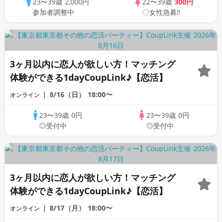
23〜39歳
2,000円
22〜39歳
300円
う♪☆全国の方が対象☆司会進行あり♪♪♪
参加者調整中
〇女性急募‼
3ヶ月以内に恋人が欲しい方！マッチング
体験ができる1dayCoupLink♪【恋活】
8/16（日）
18:00〜
オンライン
23〜39歳
0円
23〜39歳
0円
◎受付中
◎受付中
3ヶ月以内に恋人が欲しい方！マッチング
体験ができる1dayCoupLink♪【恋活】
8/17（月）
18:00〜
オンライン