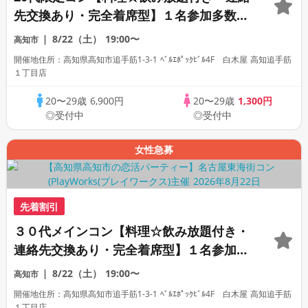
先交換あり・完全着席型】１名参加多数・
初参加も大歓迎☆プレイワークス主催☆
8/22（土）
19:00〜
高知市
開催地住所：高知県高知市追手筋1-3-1 ﾍﾞﾙｴﾎﾟｯｸﾋﾞﾙ4F 白木屋 高知追手筋
１丁目店
20〜29歳
6,900円
20〜29歳
1,300円
◎受付中
◎受付中
女性急募
先着割引
３０代メインコン【料理☆飲み放題付き・
連絡先交換あり・完全着席型】１名参加多
数・初参加も大歓迎☆
8/22（土）
19:00〜
高知市
開催地住所：高知県高知市追手筋1-3-1 ﾍﾞﾙｴﾎﾟｯｸﾋﾞﾙ4F 白木屋 高知追手筋
１丁目店