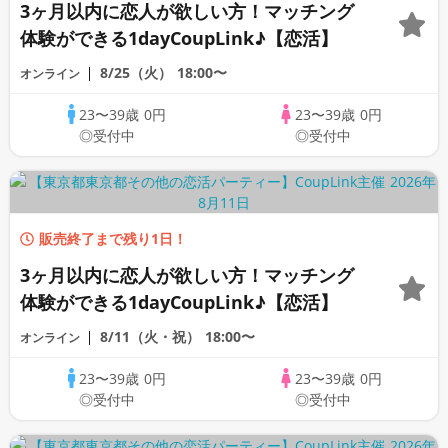
3ヶ月以内に恋人が欲しい方！マッチング
体験ができる1dayCoupLink♪【恋活】
8/25（火）
18:00〜
オンライン
23〜39歳
0円
23〜39歳
0円
◎受付中
◎受付中
販売終了まで残り1日！
3ヶ月以内に恋人が欲しい方！マッチング
体験ができる1dayCoupLink♪【恋活】
8/11（火・祝）
18:00〜
オンライン
23〜39歳
0円
23〜39歳
0円
◎受付中
◎受付中