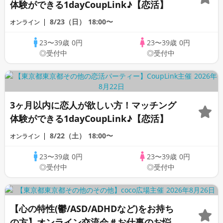
体験ができる1dayCoupLink♪【恋活】
8/23（日）
18:00〜
オンライン
23〜39歳
0円
23〜39歳
0円
◎受付中
◎受付中
3ヶ月以内に恋人が欲しい方！マッチング
体験ができる1dayCoupLink♪【恋活】
8/22（土）
18:00〜
オンライン
23〜39歳
0円
23〜39歳
0円
◎受付中
◎受付中
【心の特性(鬱/ASD/ADHDなど)をお持ち
の方】オンライン交流会＃お仕事のお悩み