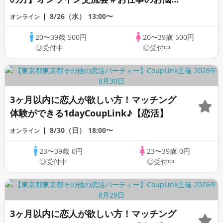
編《20代30代限定》
8/26（水）
13:00〜
オンライン
20〜39歳
500円
20〜39歳
500円
◎受付中
◎受付中
3ヶ月以内に恋人が欲しい方！マッチング
体験ができる1dayCoupLink♪【恋活】
8/30（日）
18:00〜
オンライン
23〜39歳
0円
23〜39歳
0円
◎受付中
◎受付中
3ヶ月以内に恋人が欲しい方！マッチング