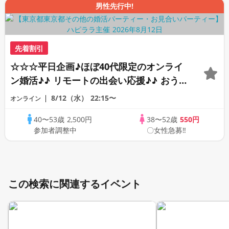
男性先行中!
先着割引
☆☆☆平日企画♪ほぼ40代限定のオンライ
ン婚活♪♪ リモートの出会い応援♪♪ おう
ちで乾杯しませんか♪♪ ☆全国の方が対象
8/12（水）
22:15〜
オンライン
☆ 司会進行あり♪♪ THE 41s ONLINE
40〜53歳
2,500円
38〜52歳
550円
PARTY!!
参加者調整中
〇女性急募‼
この検索に関連するイベント