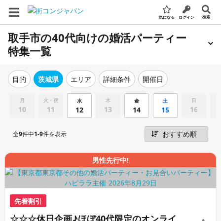
検索
気になる
ログイン
取手市の40代向けの婚活パーティー
特集一覧
エリア
詳細条件
開催日
目的
茨城県
月
火・祝
木
日
水
金
土
10
11
13
16
12
14
15
全
9
件中
1-9
件を表示
男性先行中!
先着割引
☆☆☆休日企画♪ほぼ40代限定のオンライ