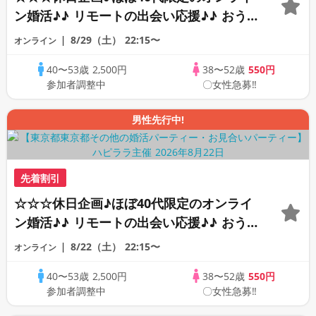
ン婚活♪♪ リモートの出会い応援♪♪ おう
ちで乾杯しませんか♪♪ ☆全国の方が対象
8/29（土）
22:15〜
オンライン
☆ 司会進行あり♪♪ THE 44s ONLINE
40〜53歳
2,500円
38〜52歳
550円
PARTY!!
参加者調整中
〇女性急募‼
男性先行中!
先着割引
☆☆☆休日企画♪ほぼ40代限定のオンライ
ン婚活♪♪ リモートの出会い応援♪♪ おう
ちで乾杯しませんか♪♪ ☆全国の方が対象
8/22（土）
22:15〜
オンライン
☆ 司会進行あり♪♪ THE 43s ONLINE
40〜53歳
2,500円
38〜52歳
550円
PARTY!!
参加者調整中
〇女性急募‼