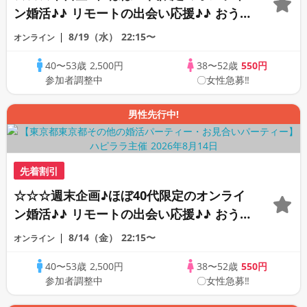
ン婚活♪♪ リモートの出会い応援♪♪ おう
ちで乾杯しませんか♪♪ ☆全国の方が対象
8/19（水）
22:15〜
オンライン
☆ 司会進行あり♪♪ THE 42s ONLINE
40〜53歳
2,500円
38〜52歳
550円
PARTY!!
参加者調整中
〇女性急募‼
男性先行中!
先着割引
☆☆☆週末企画♪ほぼ40代限定のオンライ
ン婚活♪♪ リモートの出会い応援♪♪ おう
ちで乾杯しませんか♪♪ ☆全国の方が対象
8/14（金）
22:15〜
オンライン
☆ 司会進行あり♪♪ THE 41s ONLINE
40〜53歳
2,500円
38〜52歳
550円
PARTY!!
参加者調整中
〇女性急募‼