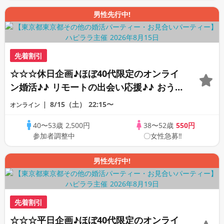
男性先行中!
先着割引
☆☆☆休日企画♪ほぼ40代限定のオンライ
ン婚活♪♪ リモートの出会い応援♪♪ おう
ちで乾杯しませんか♪♪ ☆全国の方が対象
8/15（土）
22:15〜
オンライン
☆ 司会進行あり♪♪ THE 42s ONLINE
40〜53歳
2,500円
38〜52歳
550円
PARTY!!
参加者調整中
〇女性急募‼
男性先行中!
先着割引
☆☆☆平日企画♪ほぼ40代限定のオンライ