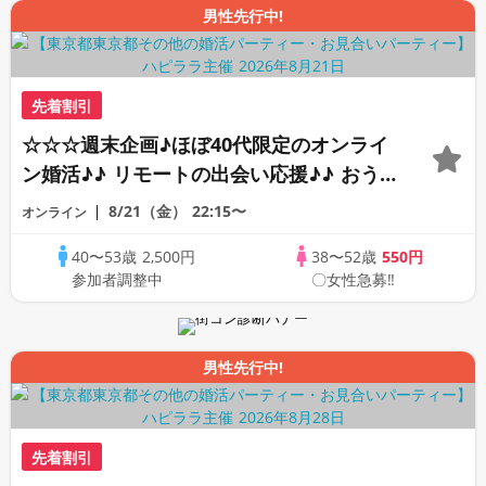
男性先行中!
先着割引
☆☆☆週末企画♪ほぼ40代限定のオンライ
ン婚活♪♪ リモートの出会い応援♪♪ おう
ちで乾杯しませんか♪♪ ☆全国の方が対象
8/21（金）
22:15〜
オンライン
☆ 司会進行あり♪♪ THE 42s ONLINE
40〜53歳
2,500円
38〜52歳
550円
PARTY!!
参加者調整中
〇女性急募‼
男性先行中!
先着割引