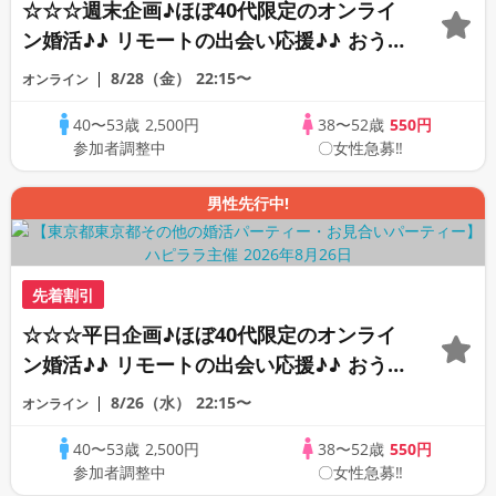
☆☆☆週末企画♪ほぼ40代限定のオンライ
ン婚活♪♪ リモートの出会い応援♪♪ おう
ちで乾杯しませんか♪♪ ☆全国の方が対象
8/28（金）
22:15〜
オンライン
☆ 司会進行あり♪♪ THE 43s ONLINE
40〜53歳
2,500円
38〜52歳
550円
PARTY!!
参加者調整中
〇女性急募‼
男性先行中!
先着割引
☆☆☆平日企画♪ほぼ40代限定のオンライ
ン婚活♪♪ リモートの出会い応援♪♪ おう
ちで乾杯しませんか♪♪ ☆全国の方が対象
8/26（水）
22:15〜
オンライン
☆ 司会進行あり♪♪ THE 43s ONLINE
40〜53歳
2,500円
38〜52歳
550円
PARTY!!
参加者調整中
〇女性急募‼