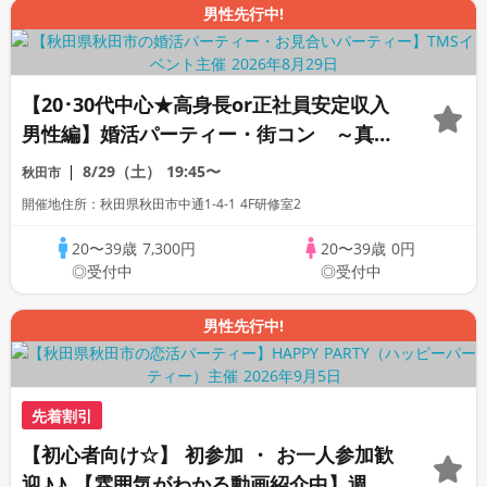
男性先行中!
【20･30代中心★高身長or正社員安定収入
男性編】婚活パーティー・街コン ～真剣
な出会い～
8/29（土）
19:45〜
秋田市
開催地住所：秋田県秋田市中通1-4-1 4F研修室2
20〜39歳
7,300円
20〜39歳
0円
◎受付中
◎受付中
男性先行中!
先着割引
【初心者向け☆】 初参加 ・ お一人参加歓
迎♪♪ 【雰囲気がわかる動画紹介中】週末