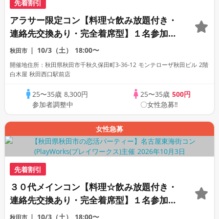
先着割引
アラサー限定コン【料理☆飲み放題付き・
連絡先交換あり・完全着席型】１名参加多
数・初参加も大歓迎☆
10/3（土）
18:00〜
秋田市
開催地住所：秋田県秋田市千秋久保田町3-36-12 モンテローザ秋田ビル 2階
白木屋 秋田西口駅前店
25〜35歳
8,300円
25〜35歳
500円
参加者調整中
〇女性急募‼
女性急募
先着割引
３０代メインコン【料理☆飲み放題付き・
連絡先交換あり・完全着席型】１名参加多
数・初参加も大歓迎☆
10/3（土）
18:00〜
秋田市