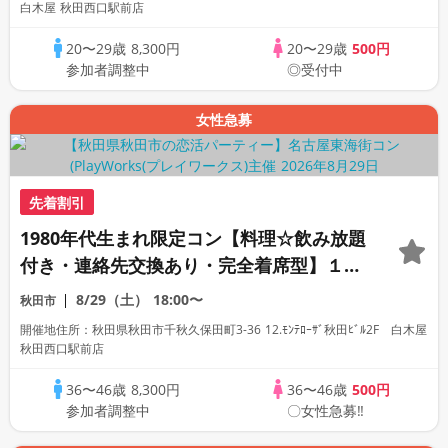
白木屋 秋田西口駅前店
20〜29歳
8,300円
20〜29歳
500円
参加者調整中
◎受付中
女性急募
先着割引
1980年代生まれ限定コン【料理☆飲み放題
付き・連絡先交換あり・完全着席型】１名
参加多数・初参加も大歓迎☆
8/29（土）
18:00〜
秋田市
開催地住所：秋田県秋田市千秋久保田町3-36 12.ﾓﾝﾃﾛｰｻﾞ秋田ﾋﾞﾙ2F 白木屋
秋田西口駅前店
36〜46歳
8,300円
36〜46歳
500円
参加者調整中
〇女性急募‼