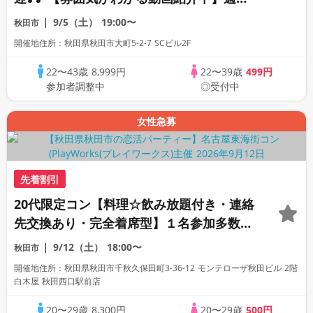
プレミアム街コン
9/5（土）
19:00〜
秋田市
開催地住所：秋田県秋田市大町5-2-7 SCビル2F
22〜43歳
8,999円
22〜39歳
499円
参加者調整中
◎受付中
女性急募
先着割引
20代限定コン【料理☆飲み放題付き・連絡
先交換あり・完全着席型】１名参加多数・
初参加も大歓迎☆
9/12（土）
18:00〜
秋田市
開催地住所：秋田県秋田市千秋久保田町3-36-12 モンテローザ秋田ビル 2階
白木屋 秋田西口駅前店
20〜29歳
8,300円
20〜29歳
500円