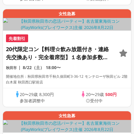
女性急募
先着割引
20代限定コン【料理☆飲み放題付き・連絡
先交換あり・完全着席型】１名参加多数・
初参加も大歓迎☆
8/22（土）
18:00〜
秋田市
開催地住所：秋田県秋田市千秋久保田町3-36-12 モンテローザ秋田ビル 2階
白木屋 秋田西口駅前店
20〜29歳
8,300円
20〜29歳
500円
参加者調整中
◎受付中
女性急募