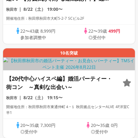
プレミアム街コン
8/22（土）
19:00〜
秋田市
開催地住所：秋田県秋田市大町5-2-7 SCビル2F
22〜43歳
8,999円
22〜39歳
499円
参加者調整中
◎受付中
10名突破
【20代中心ハイスペ編】婚活パーティー・
街コン ～真剣な出会い～
8/22（土）
19:15〜
秋田市
開催地住所：秋田県秋田市東通仲町４−１ 秋田拠点センターALVE 4F洋室C
半1
20〜35歳
7,300円
20〜35歳
0円
◎受付中
◎受付中