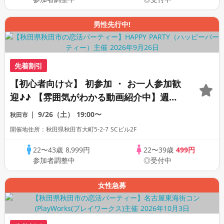
男性先行中!
先着割引
【初心者向け☆】 初参加 ・ お一人参加歓
迎♪♪ 【雰囲気がわかる動画紹介中】週末
プレミアム街コン
9/26（土）
19:00〜
秋田市
開催地住所：秋田県秋田市大町5-2-7 SCビル2F
22〜43歳
8,999円
22〜39歳
499円
参加者調整中
◎受付中
女性急募