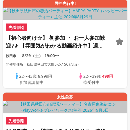
男性先行中!
先着割引
【初心者向け☆】 初参加 ・ お一人参加歓
迎♪♪ 【雰囲気がわかる動画紹介中】週末
プレミアム街コン
8/29（土）
19:00〜
秋田市
開催地住所：秋田県秋田市大町5-2-7 SCビル2F
22〜43歳
8,999円
22〜39歳
499円
参加者調整中
◎受付中
女性急募
先着割引