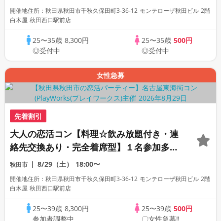
開催地住所：秋田県秋田市千秋久保田町3-36-12 モンテローザ秋田ビル 2階
白木屋 秋田西口駅前店
25〜35歳
8,300円
25〜35歳
500円
◎受付中
◎受付中
女性急募
先着割引
大人の恋活コン【料理☆飲み放題付き・連
絡先交換あり・完全着席型】１名参加多
数・初参加も大歓迎☆プレイワークス主催
8/29（土）
18:00〜
秋田市
☆
開催地住所：秋田県秋田市千秋久保田町3-36-12 モンテローザ秋田ビル 2階
白木屋 秋田西口駅前店
25〜39歳
8,300円
25〜39歳
500円
参加者調整中
〇女性急募‼