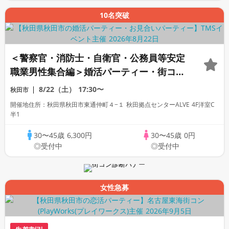
10名突破
＜警察官・消防士・自衛官・公務員等安定
職業男性集合編＞婚活パーティー・街コ
ン ～真剣な出会い～
8/22（土）
17:30〜
秋田市
開催地住所：秋田県秋田市東通仲町４−１ 秋田拠点センターALVE 4F洋室C
半1
30〜45歳
6,300円
30〜45歳
0円
◎受付中
◎受付中
女性急募