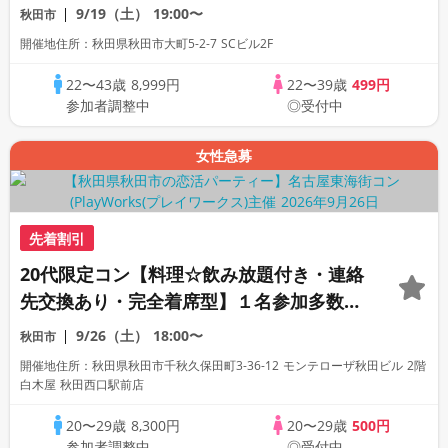
プレミアム街コン
9/19（土）
19:00〜
秋田市
開催地住所：秋田県秋田市大町5-2-7 SCビル2F
22〜43歳
8,999円
22〜39歳
499円
参加者調整中
◎受付中
女性急募
先着割引
20代限定コン【料理☆飲み放題付き・連絡
先交換あり・完全着席型】１名参加多数・
初参加も大歓迎☆
9/26（土）
18:00〜
秋田市
開催地住所：秋田県秋田市千秋久保田町3-36-12 モンテローザ秋田ビル 2階
白木屋 秋田西口駅前店
20〜29歳
8,300円
20〜29歳
500円
参加者調整中
◎受付中