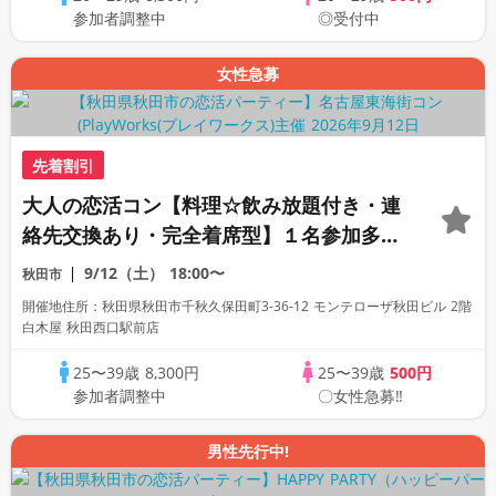
参加者調整中
◎受付中
女性急募
先着割引
大人の恋活コン【料理☆飲み放題付き・連
絡先交換あり・完全着席型】１名参加多
数・初参加も大歓迎☆プレイワークス主催
9/12（土）
18:00〜
秋田市
☆
開催地住所：秋田県秋田市千秋久保田町3-36-12 モンテローザ秋田ビル 2階
白木屋 秋田西口駅前店
25〜39歳
8,300円
25〜39歳
500円
参加者調整中
〇女性急募‼
男性先行中!