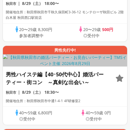
初参加も大歓迎☆
8/29（土）
18:00〜
秋田市
開催地住所：秋田県秋田市千秋久保田町3-36-12 モンテローザ秋田ビル 2階
白木屋 秋田西口駅前店
20〜29歳
8,300円
20〜29歳
500円
参加者調整中
◎受付中
男性先行中!
男性ハイステ編【40･50代中心】婚活パー
ティー・街コン ～真剣な出会い～
8/29（土）
18:30〜
秋田市
開催地住所：秋田県秋田市中通1-4-1 4F研修室2
40〜59歳
6,800円
40〜59歳
0円
◎受付中
◎受付中