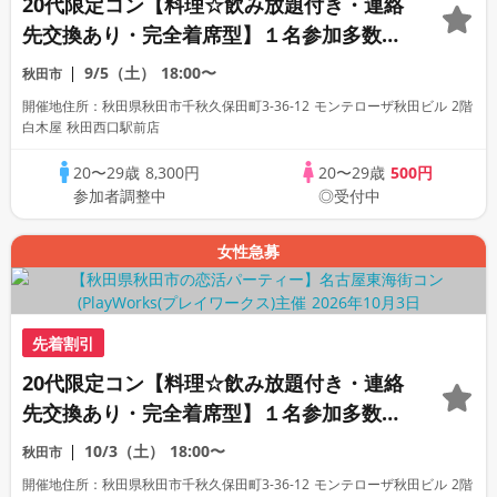
20代限定コン【料理☆飲み放題付き・連絡
先交換あり・完全着席型】１名参加多数・
初参加も大歓迎☆
9/5（土）
18:00〜
秋田市
開催地住所：秋田県秋田市千秋久保田町3-36-12 モンテローザ秋田ビル 2階
白木屋 秋田西口駅前店
20〜29歳
8,300円
20〜29歳
500円
参加者調整中
◎受付中
女性急募
先着割引
20代限定コン【料理☆飲み放題付き・連絡
先交換あり・完全着席型】１名参加多数・
初参加も大歓迎☆
10/3（土）
18:00〜
秋田市
開催地住所：秋田県秋田市千秋久保田町3-36-12 モンテローザ秋田ビル 2階