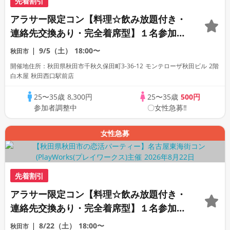
先着割引
アラサー限定コン【料理☆飲み放題付き・
連絡先交換あり・完全着席型】１名参加多
数・初参加も大歓迎☆
9/5（土）
18:00〜
秋田市
開催地住所：秋田県秋田市千秋久保田町3-36-12 モンテローザ秋田ビル 2階
白木屋 秋田西口駅前店
25〜35歳
8,300円
25〜35歳
500円
参加者調整中
〇女性急募‼
女性急募
先着割引
アラサー限定コン【料理☆飲み放題付き・
連絡先交換あり・完全着席型】１名参加多
数・初参加も大歓迎☆
8/22（土）
18:00〜
秋田市