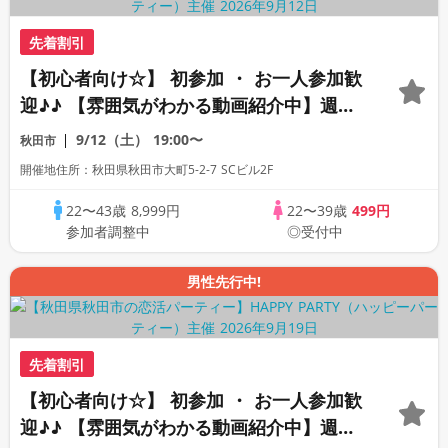
先着割引
【初心者向け☆】 初参加 ・ お一人参加歓
迎♪♪ 【雰囲気がわかる動画紹介中】週末
プレミアム街コン
9/12（土）
19:00〜
秋田市
開催地住所：秋田県秋田市大町5-2-7 SCビル2F
22〜43歳
8,999円
22〜39歳
499円
参加者調整中
◎受付中
男性先行中!
先着割引
【初心者向け☆】 初参加 ・ お一人参加歓
迎♪♪ 【雰囲気がわかる動画紹介中】週末