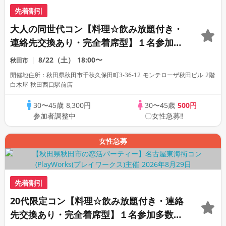
先着割引
大人の同世代コン【料理☆飲み放題付き・
連絡先交換あり・完全着席型】１名参加多
数・初参加も大歓迎☆プレイワークス主催
8/22（土）
18:00〜
秋田市
☆
開催地住所：秋田県秋田市千秋久保田町3-36-12 モンテローザ秋田ビル 2階
白木屋 秋田西口駅前店
30〜45歳
8,300円
30〜45歳
500円
参加者調整中
〇女性急募‼
女性急募
先着割引
20代限定コン【料理☆飲み放題付き・連絡
先交換あり・完全着席型】１名参加多数・