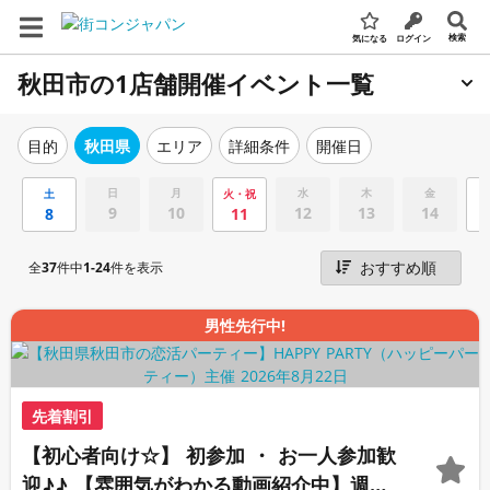
検索
気になる
ログイン
秋田市の1店舗開催イベント一覧
エリア
詳細条件
開催日
目的
秋田県
日
月
水
木
金
土
火・祝
9
10
12
13
14
8
11
全
37
件中
1-24
件を表示
男性先行中!
先着割引
【初心者向け☆】 初参加 ・ お一人参加歓
迎♪♪ 【雰囲気がわかる動画紹介中】週末