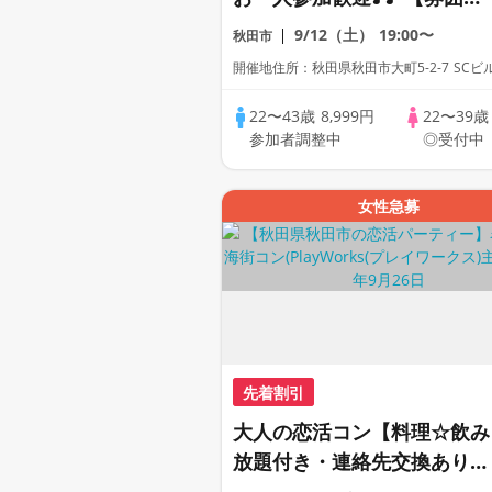
がわかる動画紹介中】週末プ
9/12（土）
19:00〜
秋田市
レミアム街コン
開催地住所：秋田県秋田市大町5-2-7 SCビル
22〜43歳
8,999円
22〜39
参加者調整中
◎受付中
女性急募
先着割引
大人の恋活コン【料理☆飲み
放題付き・連絡先交換あり・
完全着席型】１名参加多数・