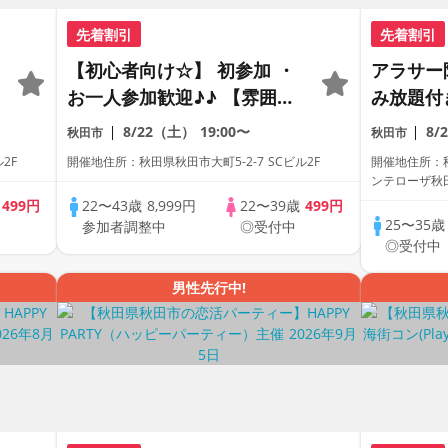
先着割引
先着割引
【初心者向け☆】 初参加 ・
アラサー
お一人参加歓迎♪♪ 【雰囲気
み放題付
がわかる動画紹介中】週末プ
り・完全
8/22（土）
19:00〜
8/
秋田市
秋田市
レミアム街コン
数・初参
2F
開催地住所：秋田県秋田市大町5-2-7 SCビル2F
開催地住所：秋
ンテローザ秋田
歳
499円
22〜43歳
8,999円
22〜39歳
499円
25〜35
参加者調整中
◎受付中
◎受付中
男性先行中!