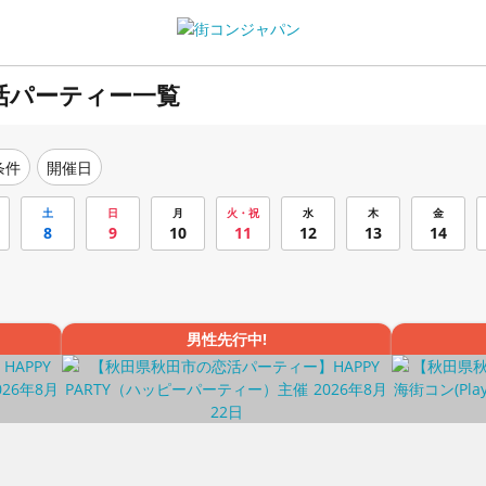
活パーティー一覧
条件
開催日
土
日
月
火・祝
水
木
金
8
9
10
11
12
13
14
男性先行中!