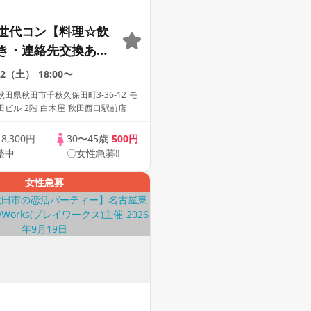
世代コン【料理☆飲
き・連絡先交換あ
着席型】１名参加多
22（土）
18:00〜
加も大歓迎☆プレイ
田県秋田市千秋久保田町3-36-12 モ
主催☆
ビル 2階 白木屋 秋田西口駅前店
歳
8,300円
30〜45歳
500円
整中
〇女性急募‼
女性急募