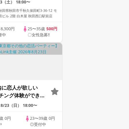
/3（土）
18:00〜
加も大歓迎☆
田県秋田市千秋久保田町3-36-12 モ
ビル 2階 白木屋 秋田西口駅前店
歳
8,300円
25〜35歳
500円
整中
〇女性急募‼
内に恋人が欲しい
チング体験ができる
upLink♪【恋活】
8/23（日）
18:00〜
9歳
0円
23〜39歳
0円
中
◎受付中