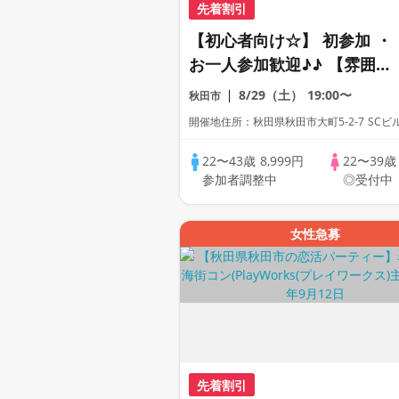
先着割引
【初心者向け☆】 初参加 ・
お一人参加歓迎♪♪ 【雰囲気
がわかる動画紹介中】週末プ
8/29（土）
19:00〜
秋田市
レミアム街コン
開催地住所：秋田県秋田市大町5-2-7 SCビル
22〜43歳
8,999円
22〜39
参加者調整中
◎受付中
女性急募
先着割引