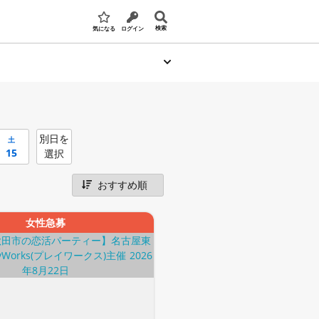
検索
気になる
ログイン
別日を
土
15
選択
女性急募