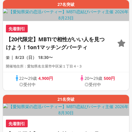
27名突破
先着割引
【20代限定】MBTIで相性がいい人を見つ
けよう！1on1マッチングパーティ
8/23（日）
18:30〜
栄
開催地住所：愛知県名古屋市中区栄１丁目４−３
22〜29歳
4,900円
20〜29歳
500円
◎受付中
◎受付中
21名突破
先着割引