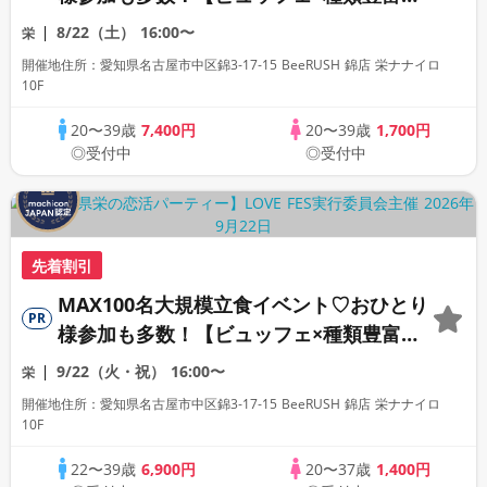
フリードリンク♪】【大人の広々ダイニン
8/22（土）
16:00〜
栄
グバー貸切】～LOVE FES NAGOYA～
開催地住所：愛知県名古屋市中区錦3‑17‑15 BeeRUSH 錦店 栄ナナイロ
10F
20〜39歳
7,400円
20〜39歳
1,700円
◎受付中
◎受付中
先着割引
MAX100名大規模立食イベント♡おひとり
PR
様参加も多数！【ビュッフェ×種類豊富な
フリードリンク♪】【大人の広々ダイニン
9/22（火・祝）
16:00〜
栄
グバー貸切】～LOVE FES NAGOYA～
開催地住所：愛知県名古屋市中区錦3‑17‑15 BeeRUSH 錦店 栄ナナイロ
10F
22〜39歳
6,900円
20〜37歳
1,400円