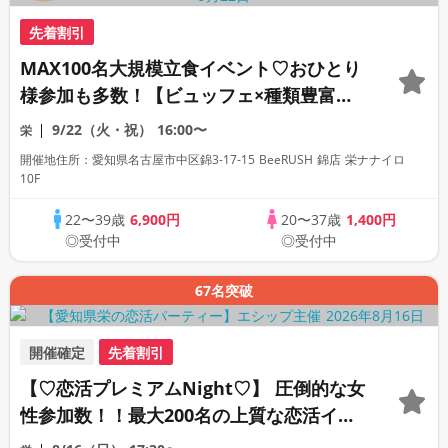
先着割引
MAX100名大規模立食イベント♡おひとり
様参加も多数！【ビュッフェ×種類豊富な
フリードリンク♪】【大人の広々ダイニン
9/22（火・祝）
16:00〜
栄
グバー貸切】～LOVE FES NAGOYA～
開催地住所：愛知県名古屋市中区錦3‑17‑15 BeeRUSH 錦店 栄ナナイロ
10F
22〜39歳
6,900円
20〜37歳
1,400円
◎受付中
◎受付中
67名突破
開催確定
先着割引
【♡恋活プレミアムNight♡】 圧倒的な女
性参加数！！最大200名の上質な恋活イベ
ント！！