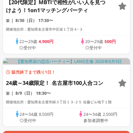
【20代限定】MBTIで相性がいい人を見つ
けよう！1on1マッチングパーティ
8/30（日）
17:30〜
栄
開催地住所：愛知県名古屋市中区栄１丁目４−３
22〜29歳
4,900円
20〜29歳
500円
◎受付中
◎受付中
販売終了まで残り1日！
24歳～34歳限定！ 名古屋市100人合コン
8/9（日）
18:30〜
栄
開催地住所：愛知県名古屋市錦３丁目１３-２５ 佐藤ビル地下１階
24〜34歳
8,500円
24〜34歳
2,500円
◎受付中
参加者調整中