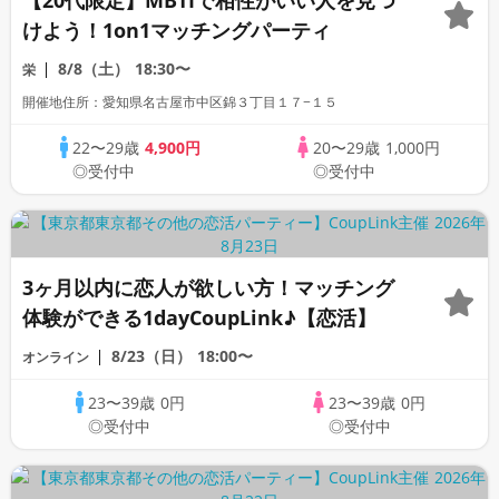
【20代限定】MBTIで相性がいい人を見つ
けよう！1on1マッチングパーティ
8/8（土）
18:30〜
栄
開催地住所：愛知県名古屋市中区錦３丁目１７−１５
22〜29歳
4,900円
20〜29歳
1,000円
◎受付中
◎受付中
3ヶ月以内に恋人が欲しい方！マッチング
体験ができる1dayCoupLink♪【恋活】
8/23（日）
18:00〜
オンライン
23〜39歳
0円
23〜39歳
0円
◎受付中
◎受付中