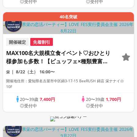
◎受付中
◎受付中
40名突破
開催確定
先着割引
MAX100名大規模立食イベント♡おひとり
様参加も多数！【ビュッフェ×種類豊富な
フリードリンク♪】【大人の広々ダイニン
8/22（土）
16:00〜
栄
グバー貸切】～LOVE FES NAGOYA～
開催地住所：愛知県名古屋市中区錦3‑17‑15 BeeRUSH 錦店 栄ナナイロ
10F
20〜39歳
7,400円
20〜39歳
1,700円
◎受付中
◎受付中