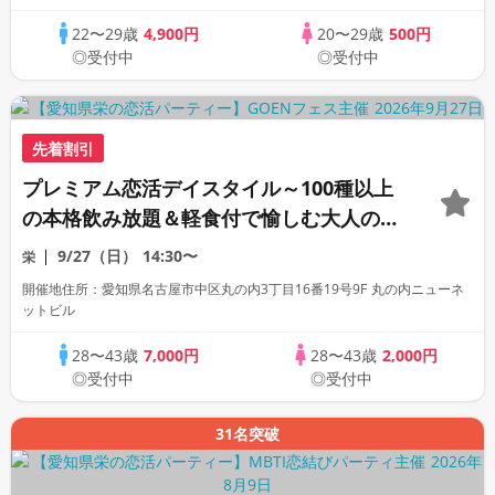
22〜29歳
4,900円
20〜29歳
500円
◎受付中
◎受付中
先着割引
プレミアム恋活デイスタイル～100種以上
の本格飲み放題＆軽食付で愉しむ大人の出
会い～＜定員30名＞
9/27（日）
14:30〜
栄
開催地住所：愛知県名古屋市中区丸の内3丁目16番19号9F 丸の内ニューネ
ットビル
28〜43歳
7,000円
28〜43歳
2,000円
◎受付中
◎受付中
31名突破