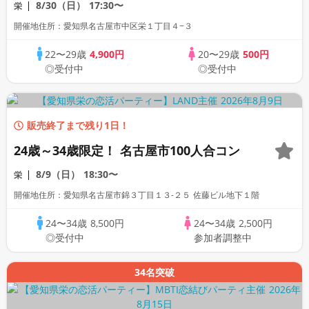
8/30（日）
17:30〜
栄
開催地住所：愛知県名古屋市中区栄１丁目４−３
22〜29歳
4,900円
20〜29歳
500円
◎受付中
◎受付中
販売終了まで残り1日！
24歳～34歳限定！ 名古屋市100人合コン
8/9（日）
18:30〜
栄
開催地住所：愛知県名古屋市錦３丁目１３-２５ 佐藤ビル地下１階
24〜34歳
8,500円
24〜34歳
2,500円
◎受付中
参加者調整中
34名突破