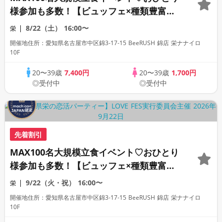
様参加も多数！【ビュッフェ×種類豊富な
フリードリンク♪】【大人の広々ダイニン
8/22（土）
16:00〜
栄
グバー貸切】～LOVE FES NAGOYA～
開催地住所：愛知県名古屋市中区錦3‑17‑15 BeeRUSH 錦店 栄ナナイロ
10F
20〜39歳
7,400円
20〜39歳
1,700円
◎受付中
◎受付中
先着割引
MAX100名大規模立食イベント♡おひとり
様参加も多数！【ビュッフェ×種類豊富な
フリードリンク♪】【大人の広々ダイニン
9/22（火・祝）
16:00〜
栄
グバー貸切】～LOVE FES NAGOYA～
開催地住所：愛知県名古屋市中区錦3‑17‑15 BeeRUSH 錦店 栄ナナイロ
10F