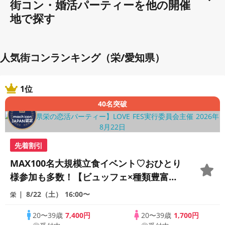
街コン・婚活パーティーを他の開催
地で探す
人気街コンランキング（栄/愛知県）
1位
40名突破
先着割引
MAX100名大規模立食イベント♡おひとり
様参加も多数！【ビュッフェ×種類豊富な
フリードリンク♪】【大人の広々ダイニン
8/22（土）
16:00〜
栄
グバー貸切】～LOVE FES NAGOYA～
20〜39歳
7,400円
20〜39歳
1,700円