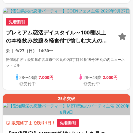
先着割引
プレミアム恋活デイスタイル～100種以上
の本格飲み放題＆軽食付で愉しむ大人の出
会い～＜定員30名＞
9/27（日）
14:30〜
栄
開催地住所：愛知県名古屋市中区丸の内3丁目16番19号9F 丸の内ニューネ
ットビル
28〜43歳
7,000円
28〜43歳
2,000円
◎受付中
◎受付中
25名突破
販売終了まで残り1日！
先着割引