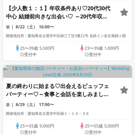
【少人数１：１】年収条件あり♡20代30代
中心 結婚前向きな出会い♡ ～20代年収
450万円以上・30代年収500万円以上男性
8/22（土）
16:00〜
栄
～
開催地住所：愛知県名古屋市中区錦三丁目3番22号 名鉄イン名古屋錦１階
25〜39歳
5,500円
23〜39歳
1,000円
◎受付中
◎受付中
夏の終わりに始まる♡出会えるビュッフェ
パーティー♡～食事と会話を楽しみましょ
う♪
8/29（土）
17:00〜
栄
開催地住所：愛知県名古屋市中区錦１－１３－３６
25〜55歳
9,000円
25〜55歳
5,000円
◎受付中
◎受付中