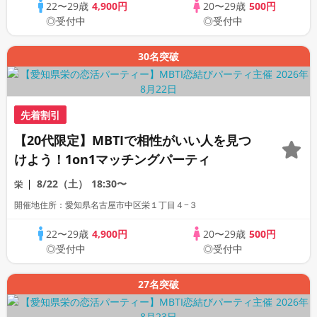
22〜29歳
4,900円
20〜29歳
500円
◎受付中
◎受付中
30名突破
先着割引
【20代限定】MBTIで相性がいい人を見つ
けよう！1on1マッチングパーティ
8/22（土）
18:30〜
栄
開催地住所：愛知県名古屋市中区栄１丁目４−３
22〜29歳
4,900円
20〜29歳
500円
◎受付中
◎受付中
27名突破