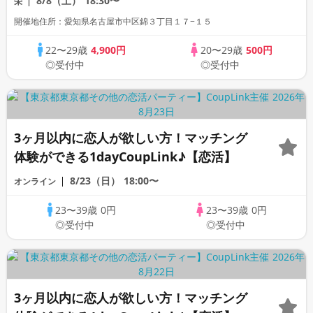
8/8（土）
18:30〜
栄
開催地住所：愛知県名古屋市中区錦３丁目１７−１５
22〜29歳
4,900円
20〜29歳
500円
◎受付中
◎受付中
3ヶ月以内に恋人が欲しい方！マッチング
体験ができる1dayCoupLink♪【恋活】
8/23（日）
18:00〜
オンライン
23〜39歳
0円
23〜39歳
0円
◎受付中
◎受付中
3ヶ月以内に恋人が欲しい方！マッチング