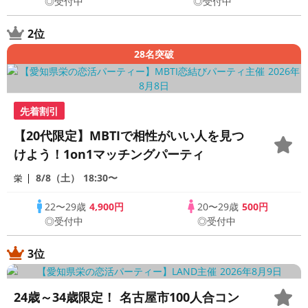
◎受付中
◎受付中
2位
28名突破
先着割引
【20代限定】MBTIで相性がいい人を見つ
けよう！1on1マッチングパーティ
8/8（土）
18:30〜
栄
22〜29歳
4,900円
20〜29歳
500円
◎受付中
◎受付中
3位
24歳～34歳限定！ 名古屋市100人合コン