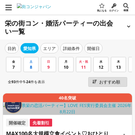
検索
気になる
ログイン
栄の街コン・婚活パーティーの出会
い一覧
エリア
詳細条件
開催日
目的
愛知県
金
土
日
月
火・祝
水
木
7
8
9
10
11
12
13
全
93
件中
1-24
件を表示
40名突破
開催確定
先着割引
MAX100名大規模立食イベント♡おひとり