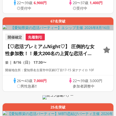
22〜39歳
6,900円
20〜37歳
1,400円
◎受付中
◎受付中
67名突破
開催確定
先着割引
【♡恋活プレミアムNight♡】 圧倒的な女
性参加数！！最大200名の上質な恋活イベ
ント！！
8/16（日）
17:30〜
栄
開催地住所：愛知県名古屋市中区錦3丁目17-15 栄ナナイロ 10F
26〜43歳
7,000円
22〜39歳
3,000円
〇男性急募‼
参加者調整中
25名突破