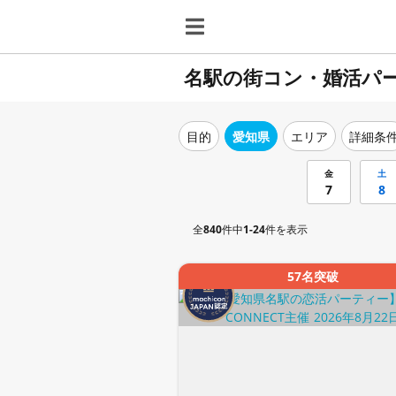
名駅の街コン・婚活パ
目的
愛知県
エリア
詳細条
金
土
7
8
全
840
件中
1-24
件を表示
57名突破