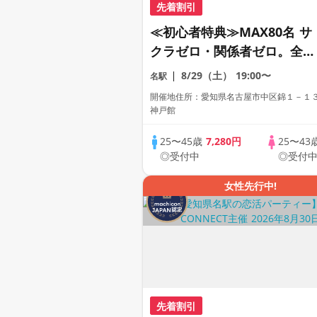
先着割引
≪初心者特典≫MAX80名 サ
クラゼロ・関係者ゼロ。全員
が正規応募のプレミアビッグ
8/29（土）
19:00〜
名駅
フェス。。
開催地住所：愛知県名古屋市中区錦１－１
神戸館
25〜45歳
7,280円
25〜43
◎受付中
◎受付
女性先行中!
先着割引