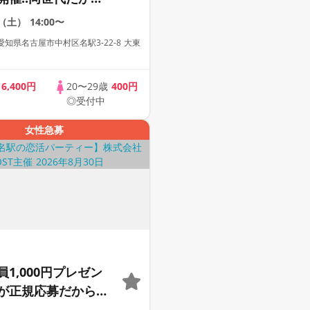
まる２０代だけの大
2（土）
14:00〜
【１人参加も多数】
知県名古屋市中村区名駅3-22-8 大東
歳
6,400円
20〜29歳
400円
◎受付中
女性急募
1,000円プレゼン
が正規応募だから安
で出会いたい人だけ