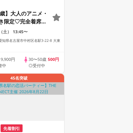
50歳】大人のアニメ・
き限定♡完全着席×
グゲーム付きアニメ
2（土）
13:45〜
知県名古屋市中村区名駅3-22-8 大東
歳
9,900円
30〜50歳
500円
整中
◎受付中
45名突破
先着割引