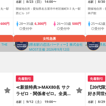
8/23（日）
14:00〜
8/3
名駅
名駅
定の恋活【1人参加も多数】
が集まる
 丸一駅
開催地住所：愛知県名古屋市中村区椿町8-3 丸一駅
開催地住所：
【飲み放題付き】【駅近】
西ビル ３F
神戸館
歳
600円
28〜35歳
6,300円
26〜33歳
500円
25〜42
◎受付中
◎受付中
◎受付中
女性急募
先着割引
先着割引
≪新規特典≫MAX80名 サク
【20代
ラゼロ・関係者ゼロ。全員が
好き同世
正規応募のプレミアビッグフ
全着席×
9/12（土）
19:00〜
8/2
名駅
名駅