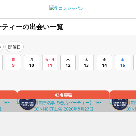
ーティーの出会い一覧
件
開催日
日
月
火・祝
水
木
金
土
9
10
11
12
13
14
15
43名突破