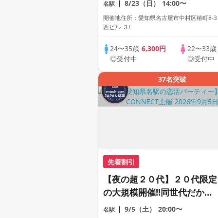
8/23（日）
14:00〜
名駅
ラサー世代中心】【１人参加
開催地住所：愛知県名古屋市中村区椿町8-3
も多数】【駅近】
西ビル ３F
24〜35歳
6,300円
22〜33
◎受付中
◎受付中
37名突破
先着割引
【夜の超２０代】２０代限定
の大規模開催!!同世代だから
距離が縮まる２０代だけの大
9/5（土）
20:00〜
名駅