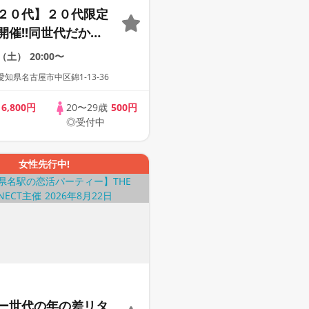
２０代】２０代限定
開催!!同世代だから
まる２０代だけの大
2（土）
20:00〜
【１人参加も多数】
知県名古屋市中区錦1-13-36
歳
6,800円
20〜29歳
500円
◎受付中
女性先行中!
ー世代の年の差リタ