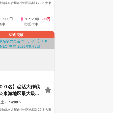
コン
知県名古屋市中村区名駅3-22-8 大東
歳
9,900円
20〜29歳
500円
整中
◎受付中
57名突破
００名】恋活大作戦
☆東海地区最大級の
ティー【２０代＆ア
（土）
14:00〜
代中心】【１人参加
知県名古屋市中村区名駅3-22-8 大東