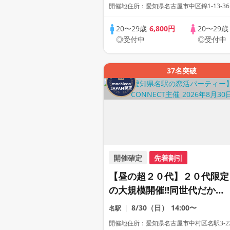
合コン♡【１人参加も多数】
開催地住所：愛知県名古屋市中区錦1-13-36
【駅近】
20〜29歳
6,800円
20〜29
◎受付中
◎受付中
37名突破
開催確定
先着割引
【昼の超２０代】２０代限定
の大規模開催!!同世代だから
距離が縮まる２０代だけの大
8/30（日）
14:00〜
名駅
合コン♡【１人参加も多数】
開催地住所：愛知県名古屋市中村区名駅3-22