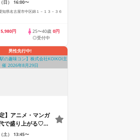
0（日）
16:00〜
サクラゼロ街コン。
愛知県名古屋市中区錦１－１３－３６
歳
5,980円
25〜40歳
0円
◎受付中
男性先行中!
限定】アニメ・マンガ
代で盛り上がる♡完
マッチングゲーム付
9（土）
13:45〜