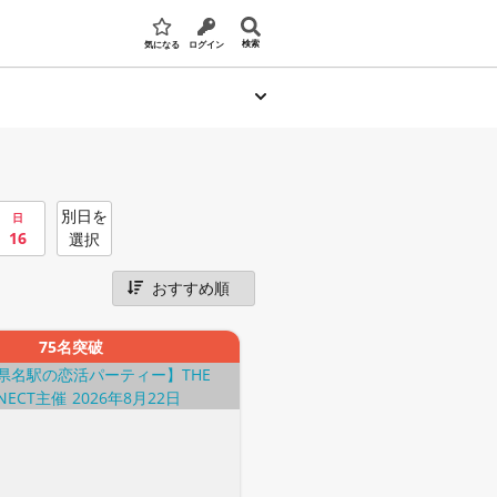
検索
気になる
ログイン
別日を
日
16
選択
75名突破