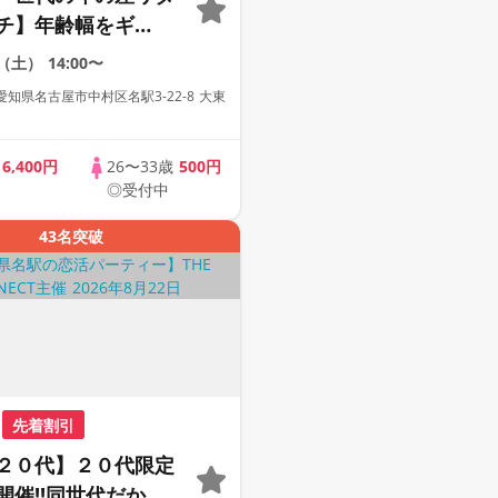
チ】年齢幅をギ
と絞ったアラサー限
2（土）
14:00〜
【１人参加も多数】
知県名古屋市中村区名駅3-22-8 大東
題付き】【駅近】
歳
6,400円
26〜33歳
500円
◎受付中
43名突破
先着割引
２０代】２０代限定
開催!!同世代だから