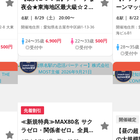
夜会★東海地区最大級☆２０
ーンマッ
代＆アラサー世代の恋活パー
ュ〜〜ッ
8/29（土）
20:00〜
8/2
名駅
名駅
ティー【１人参加も多数】
定の恋活
-8 大東
開催地住所：愛知県名古屋市中区錦1-13-36
開催地住所：愛
【駅近】
【飲み放
海ビルB1
24〜35歳
6,900円
22〜33歳
500円
歳
500円
28〜35
◎受付中
◎受付中
◎受付中
先着割引
開催確定
≪新規特典≫MAX80名 サク
ラゼロ・関係者ゼロ。全員が
【昼の超
正規応募のプレミアビッグフ
の大規模