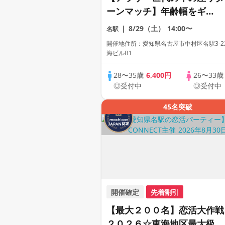
ーンマッチ】年齢幅をギ
ュ〜〜ッと絞ったアラサー限
8/29（土）
14:00〜
名駅
定の恋活【１人参加も多数】
開催地住所：愛知県名古屋市中村区名駅3-22
【飲み放題付き】【駅近】
海ビルB1
28〜35歳
6,400円
26〜33
◎受付中
◎受付中
45名突破
開催確定
先着割引
【最大２００名】恋活大作戦
２０２６☆東海地区最大級の