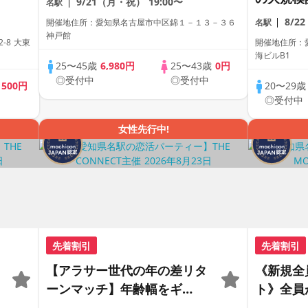
9/21（月・祝）
19:00〜
名駅
ェス。
距離が縮
8/2
開催地住所：愛知県名古屋市中区錦１－１３－３６
名駅
合コン♡
神戸館
-8 大東
開催地住所：愛
【駅近】
海ビルB1
25〜45歳
6,980円
25〜43歳
0円
◎受付中
◎受付中
歳
500円
20〜29
◎受付中
女性先行中!
先着割引
先着割引
【アラサー世代の年の差リタ
《新規全員
ーンマッチ】年齢幅をギ
ト》全員
ュ〜〜ッと絞ったアラサー限
心。本気