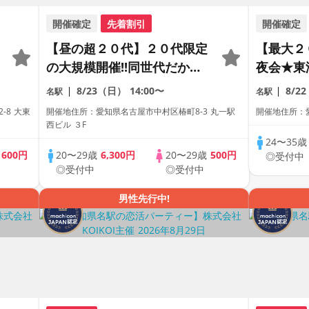
開催確定
先着割引
開催確定
【昼の超２０代】２０代限定
【最大２
の大規模開催!!同世代だから
夜会★東
距離が縮まる２０代だけの大
代＆アラ
8/23（日）
14:00〜
8/2
名駅
名駅
合コン♡【１人参加も多数】
ティー【
-8 大東
開催地住所：愛知県名古屋市中村区椿町8-3 丸一駅
開催地住所：愛
【駅近】
【駅近】
西ビル ３F
24〜35
歳
600円
20〜29歳
6,300円
20〜29歳
500円
◎受付中
◎受付中
◎受付中
男性先行中!