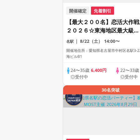
開催確定
先着割引
【最大２００名】恋活大作戦
２０２６☆東海地区最大級の
恋活パーティー【２０代＆ア
8/22（土）
14:00〜
名駅
ラサー世代中心】【１人参加
開催地住所：愛知県名古屋市中村区名駅3-22
も多数】【駅近】
海ビルB1
24〜35歳
6,400円
22〜33
◎受付中
◎受付中
30名突破