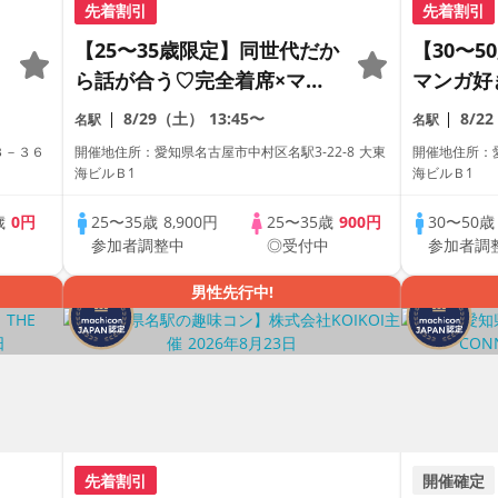
先着割引
先着割引
【25〜35歳限定】同世代だか
【30〜
ら話が合う♡完全着席×マッ
マンガ好
チングゲーム付きマッチング
マッチン
8/29（土）
13:45〜
8/2
名駅
名駅
コン
コン
３－３６
開催地住所：愛知県名古屋市中村区名駅3-22-8 大東
開催地住所：愛
海ビルＢ1
海ビルＢ1
歳
0円
25〜35歳
8,900円
25〜35歳
900円
30〜50
中
参加者調整中
◎受付中
参加者調
男性先行中!
先着割引
開催確定