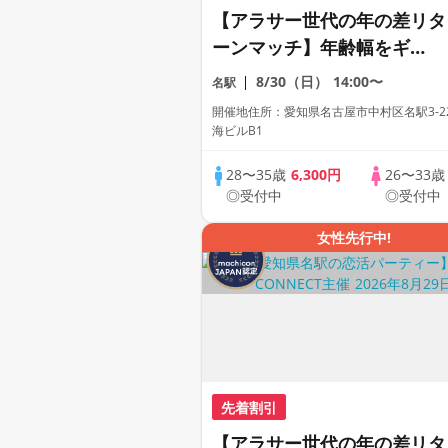
【アラサー世代の年の差リタ
ーンマッチ】年齢幅をギ
ュ〜〜ッと絞ったアラサー限
8/30（日）
14:00〜
名駅
定の恋活【1人参加も多数】
開催地住所：愛知県名古屋市中村区名駅3-22
【飲み放題付き】【駅近】
海ビルB1
28〜35歳
6,300円
26〜33
◎受付中
◎受付中
女性先行中!
先着割引
【アラサー世代の年の差リタ