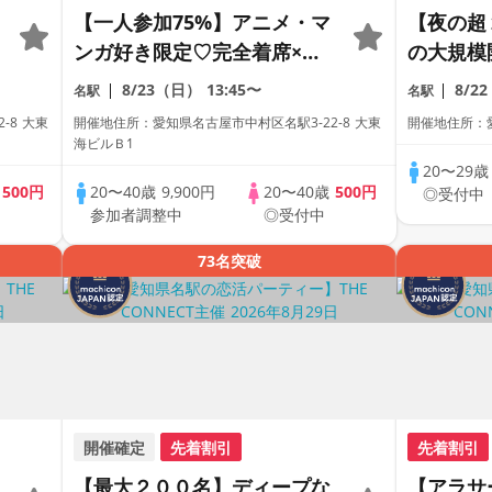
【一人参加75%】アニメ・マ
【夜の超
ンガ好き限定♡完全着席×マ
の大規模
ッチングゲーム付きアニメコ
距離が縮
8/23（日）
13:45〜
8/2
名駅
名駅
ン
合コン♡
-8 大東
開催地住所：愛知県名古屋市中村区名駅3-22-8 大東
開催地住所：愛
【駅近】
海ビルＢ1
20〜29
歳
500円
20〜40歳
9,900円
20〜40歳
500円
◎受付中
参加者調整中
◎受付中
73名突破
開催確定
先着割引
先着割引
【最大２００名】ディープな
【アラサ