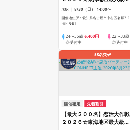
恋活パーティー【２０代＆ア
8/30（日）
14:00〜
名駅
ラサー世代中心】【１人参加
開催地住所：愛知県名古屋市中村区名駅3-22
も多数】【駅近】
海ビルB1
24〜35歳
6,400円
22〜33
◎受付中
◎受付中
53名突破
開催確定
先着割引
【最大２００名】恋活大作戦
２０２６☆東海地区最大級の
恋活パーティー【２０代＆ア