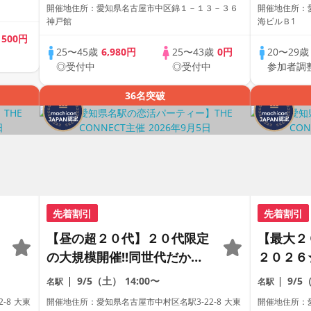
ェス。
きアニメ
開催地住所：愛知県名古屋市中区錦１－１３－３６
開催地住所：愛
神戸館
海ビルＢ1
歳
500円
25〜45歳
6,980円
25〜43歳
0円
20〜29
◎受付中
◎受付中
参加者調
36名突破
先着割引
先着割引
【昼の超２０代】２０代限定
【最大２
の大規模開催!!同世代だから
２０２６
距離が縮まる２０代だけの大
恋活パー
9/5（土）
14:00〜
9/5
名駅
名駅
合コン♡【１人参加も多数】
ラサー世
-8 大東
開催地住所：愛知県名古屋市中村区名駅3-22-8 大東
開催地住所：愛