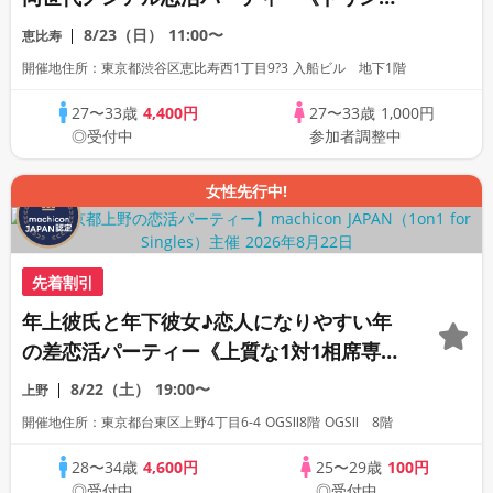
付き》《26名限定》《machicon JAPAN
8/23（日）
11:00〜
恵比寿
主催》《上質な1対1相席専用会場》《全席
開催地住所：東京都渋谷区恵比寿西1丁目9?3 入船ビル 地下1階
半個室》
27〜33歳
4,400円
27〜33歳
1,000円
◎受付中
参加者調整中
女性先行中!
先着割引
年上彼氏と年下彼女♪恋人になりやすい年
の差恋活パーティー《上質な1対1相席専用
会場》《全席半個室》《飲み放題付き》
8/22（土）
19:00〜
上野
《machicon JAPAN主催》
開催地住所：東京都台東区上野4丁目6-4 OGSⅡ8階 OGSⅡ 8階
28〜34歳
4,600円
25〜29歳
100円
◎受付中
◎受付中