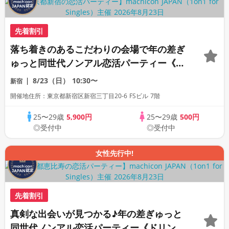
先着割引
落ち着きのあるこだわりの会場で年の差ぎ
ゅっと同世代ノンアル恋活パーティー《30
名限定》《machicon JAPAN主催》《全
8/23（日）
10:30〜
新宿
席半個室の1対1相席形式》
開催地住所：東京都新宿区新宿三丁目20-6 FSビル 7階
25〜29歳
5,900円
25〜29歳
500円
◎受付中
◎受付中
女性先行中!
先着割引
真剣な出会いが見つかる♪年の差ぎゅっと
同世代ノンアル恋活パーティー《ドリンク