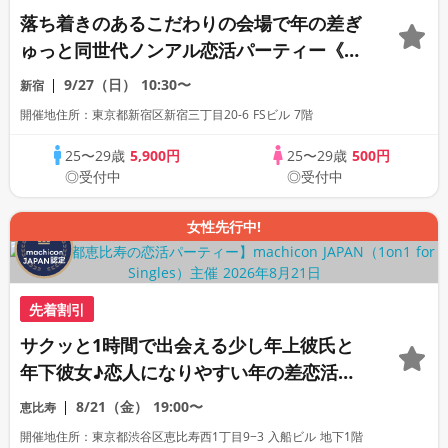
落ち着きのあるこだわりの会場で年の差ぎ
ゅっと同世代ノンアル恋活パーティー《30
名限定》《machicon JAPAN主催》《全
9/27（日）
10:30〜
新宿
席半個室の1対1相席形式》
開催地住所：東京都新宿区新宿三丁目20-6 FSビル 7階
25〜29歳
5,900円
25〜29歳
500円
◎受付中
◎受付中
女性先行中!
先着割引
サクッと1時間で出会える少し年上彼氏と
年下彼女♪恋人になりやすい年の差恋活パ
ーティー《上質な1対1相席専用会場》《全
8/21（金）
19:00〜
恵比寿
席半個室》《飲み放題付き》《machicon
開催地住所：東京都渋谷区恵比寿西1丁目9−3 入船ビル 地下1階