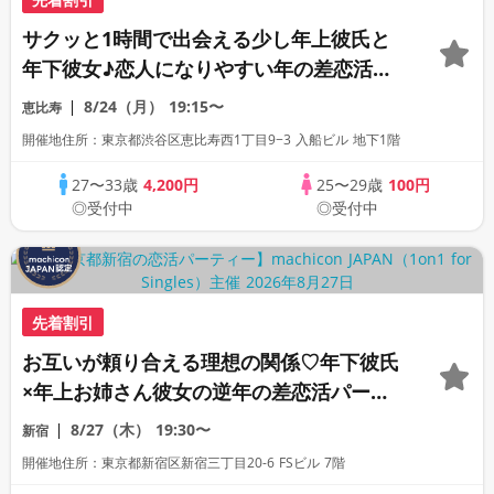
サクッと1時間で出会える少し年上彼氏と
年下彼女♪恋人になりやすい年の差恋活パ
ーティー《上質な1対1相席専用会場》《全
8/24（月）
19:15〜
恵比寿
席半個室》《飲み放題付き》《machicon
開催地住所：東京都渋谷区恵比寿西1丁目9−3 入船ビル 地下1階
JAPAN主催》
27〜33歳
4,200円
25〜29歳
100円
◎受付中
◎受付中
先着割引
お互いが頼り合える理想の関係♡年下彼氏
×年上お姉さん彼女の逆年の差恋活パーテ
ィー《全席半個室の上質な1対1相席専用会
8/27（木）
19:30〜
新宿
場》《machicon JAPAN主催》《ドリン
開催地住所：東京都新宿区新宿三丁目20-6 FSビル 7階
ク飲み放題付き》