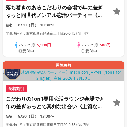
落ち着きのあるこだわりの会場で年の差ぎ
ゅっと同世代ノンアル恋活パーティー《30
名限定》《machicon JAPAN主催》《全
8/30（日）
10:30〜
新宿
席半個室の1対1相席形式》
開催地住所：東京都新宿区新宿三丁目20-6 FSビル 7階
25〜29歳
5,900円
25〜29歳
500円
◎受付中
◎受付中
男性急募
先着割引
こだわりの1on1専用恋活ラウンジ会場で♪
年の差ぎゅっとで真剣な出会い《上質な1
対1相席専用会場》《全席半個室》《ドリ
8/30（日）
13:00〜
新宿
ンク飲み放題付き》《machicon JAPAN
開催地住所：東京都新宿区新宿三丁目20-6 FSビル 7階