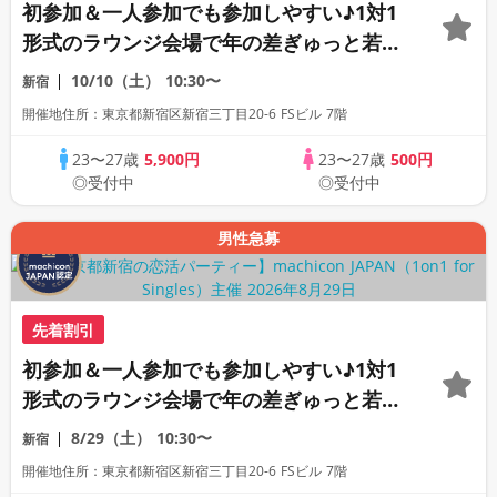
初参加＆一人参加でも参加しやすい♪1対1
形式のラウンジ会場で年の差ぎゅっと若め
の同世代恋活パーティー♪《上質な1対1相
10/10（土）
10:30〜
新宿
席専用会場》《全席半個室》《飲み放題付
開催地住所：東京都新宿区新宿三丁目20-6 FSビル 7階
き》《machicon JAPAN主催》
23〜27歳
5,900円
23〜27歳
500円
◎受付中
◎受付中
男性急募
先着割引
初参加＆一人参加でも参加しやすい♪1対1
形式のラウンジ会場で年の差ぎゅっと若め
の同世代恋活パーティー♪《上質な1対1相
8/29（土）
10:30〜
新宿
席専用会場》《全席半個室》《飲み放題付
開催地住所：東京都新宿区新宿三丁目20-6 FSビル 7階
き》《machicon JAPAN主催》