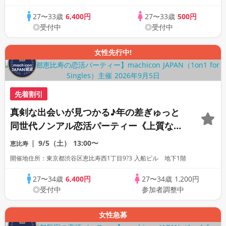
主催》年少し大人の同世代パーティー
27〜33歳
6,400円
27〜33歳
500円
◎受付中
◎受付中
女性先行中!
先着割引
真剣な出会いが見つかる♪年の差ぎゅっと
同世代ノンアル恋活パーティー《上質な1
対1相席専用会場》《全席半個室》《飲み
9/5（土）
13:00〜
恵比寿
放題付き》《machicon JAPAN主催》
開催地住所：東京都渋谷区恵比寿西1丁目9?3 入船ビル 地下1階
27〜34歳
6,400円
27〜34歳
1,200円
◎受付中
参加者調整中
女性急募