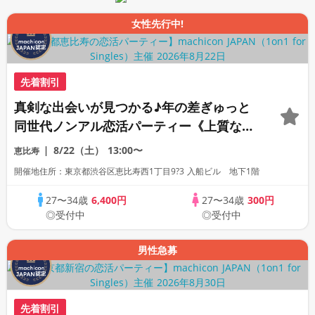
女性先行中!
先着割引
真剣な出会いが見つかる♪年の差ぎゅっと
同世代ノンアル恋活パーティー《上質な1
対1相席専用会場》《全席半個室》《飲み
8/22（土）
13:00〜
恵比寿
放題付き》《machicon JAPAN主催》
開催地住所：東京都渋谷区恵比寿西1丁目9?3 入船ビル 地下1階
27〜34歳
6,400円
27〜34歳
300円
◎受付中
◎受付中
男性急募
先着割引