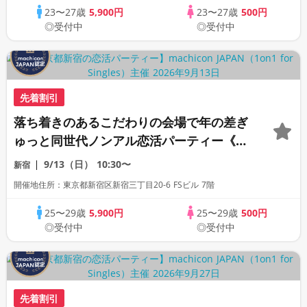
23〜27歳
5,900円
23〜27歳
500円
◎受付中
◎受付中
先着割引
落ち着きのあるこだわりの会場で年の差ぎ
ゅっと同世代ノンアル恋活パーティー《30
名限定》《machicon JAPAN主催》《全
9/13（日）
10:30〜
新宿
席半個室の1対1相席形式》
開催地住所：東京都新宿区新宿三丁目20-6 FSビル 7階
25〜29歳
5,900円
25〜29歳
500円
◎受付中
◎受付中
先着割引