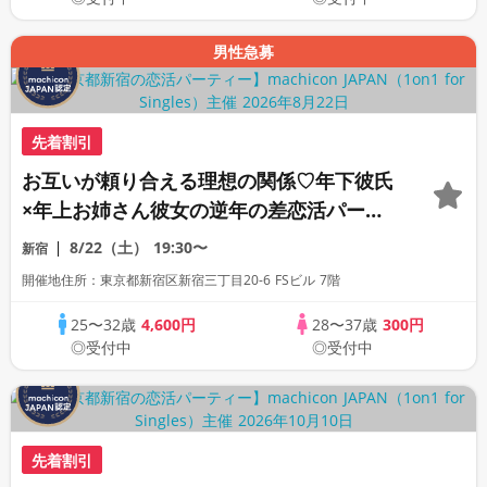
男性急募
先着割引
お互いが頼り合える理想の関係♡年下彼氏
×年上お姉さん彼女の逆年の差恋活パーテ
ィー《全席半個室の上質な1対1相席専用会
8/22（土）
19:30〜
新宿
場》《machicon JAPAN主催》《ドリン
開催地住所：東京都新宿区新宿三丁目20-6 FSビル 7階
ク飲み放題付き》
25〜32歳
4,600円
28〜37歳
300円
◎受付中
◎受付中
先着割引