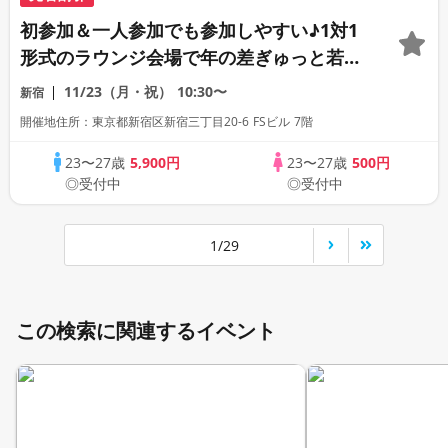
初参加＆一人参加でも参加しやすい♪1対1
形式のラウンジ会場で年の差ぎゅっと若め
の同世代恋活パーティー♪《上質な1対1相
11/23（月・祝）
10:30〜
新宿
席専用会場》《全席半個室》《飲み放題付
開催地住所：東京都新宿区新宿三丁目20-6 FSビル 7階
き》《machicon JAPAN主催》
23〜27歳
5,900円
23〜27歳
500円
◎受付中
◎受付中
1/29
この検索に関連するイベント