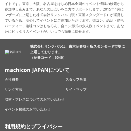
イトです。東京、大阪、名古屋をはじめ日本全国のイベント情報の検索から
参加申し込みまで、あなたの出会いを全力でサポートします。2015年4月に
マザーズに上場した株式会社リンクバル（現：東証スタンダード）が運営し
ているため、安心してイベントにご参加いただけます。街コン、恋活・婚活
パーティー、趣味コンはもちろん、合コン形式の少人数イベントまで、あな
たにピッタリのイベントが、いつでも簡単に探せます。
株式会社リンクバルは、東京証券取引所スタンダード市場に
上場しております。
（証券コード：6046）
machicon JAPANについて
会社概要
スタッフ募集
リンク方法
サイトマップ
取材・プレスについてのお問い合わせ
イベント掲載のお問い合わせ
利用規約とプライバシー