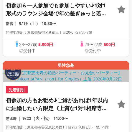
初参加＆一人参加でも参加しやすい♪1対1
形式のラウンジ会場で年の差ぎゅっと若め
の同世代恋活パーティー♪《上質な1対1相
9/19（土）
10:30〜
新宿
席専用会場》《全席半個室》《飲み放題付
開催地住所：東京都新宿区新宿三丁目20-6 FSビル 7階
き》《machicon JAPAN主催》
23〜27歳
5,900円
23〜27歳
500円
◎受付中
◎受付中
男性急募
先着割引
初参加の方もお勧め♪ご縁があれば1年以内
に結婚したい方限定《上質な1対1相席専用
会場》《全席半個室》《飲み放題付き》
9/22（火・祝）
11:00〜
恵比寿
《machicon JAPAN主催の婚活》
開催地住所：東京都渋谷区恵比寿西1丁目9?3 入船ビル 地下1階