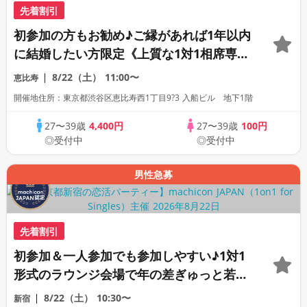
先着割引
初参加の方もお勧め♪ご縁があれば1年以内
に結婚したい方限定《上質な1対1相席専用
会場》《全席半個室》《飲み放題付き》
8/22（土）
11:00〜
恵比寿
《machicon JAPAN主催の婚活》
開催地住所：東京都渋谷区恵比寿西1丁目9?3 入船ビル 地下1階
27〜39歳
4,400円
27〜39歳
100円
◎受付中
◎受付中
男性急募
先着割引
初参加＆一人参加でも参加しやすい♪1対1
形式のラウンジ会場で年の差ぎゅっと若め
の同世代恋活パーティー♪《上質な1対1相
8/22（土）
10:30〜
新宿