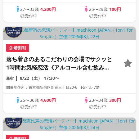
JAPAN主催》
27〜33歳
4,200円
25〜29歳
100円
◎受付中
◎受付中
先着割引
落ち着きのあるこだわりの会場でサクッと
1時間お気軽恋活《アルコール含む飲み放
題付き》《全席半個室》《上質な1対1相席
8/22（土）
17:30〜
新宿
専用会場》《machicon JAPAN主催》少
開催地住所：東京都新宿区新宿三丁目20-6 FSビル 7階
し年の差同世代パーティー
25〜36歳
4,600円
23〜34歳
300円
◎受付中
◎受付中
先着割引