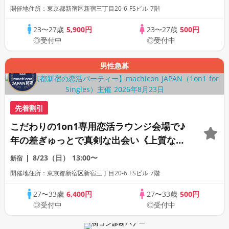
席専用会場》《全席半個室》《飲み放題付
開催地住所：東京都新宿区新宿三丁目20-6 FSビル 7階
き》《machicon JAPAN主催》
23〜27歳
5,900円
23〜27歳
500円
◎受付中
◎受付中
男性急募
先着割引
こだわりの1on1専用恋活ラウンジ会場で♪
年の差ぎゅっとで真剣な出会い《上質な1
対1相席専用会場》《全席半個室》《ドリ
8/23（日）
13:00〜
新宿
ンク飲み放題付き》《machicon JAPAN
開催地住所：東京都新宿区新宿三丁目20-6 FSビル 7階
主催》年少し大人の同世代パーティー
27〜33歳
6,400円
27〜33歳
500円
◎受付中
◎受付中