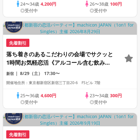
24〜34歳
4,200円
26〜38歳
100円
◎受付中
◎受付中
先着割引
落ち着きのあるこだわりの会場でサクッと
1時間お気軽恋活《アルコール含む飲み放
題付き》《全席半個室》《上質な1対1相席
8/29（土）
17:30〜
新宿
専用会場》《machicon JAPAN主催》少
開催地住所：東京都新宿区新宿三丁目20-6 FSビル 7階
し年の差同世代パーティー
25〜36歳
4,600円
23〜34歳
300円
◎受付中
◎受付中
先着割引