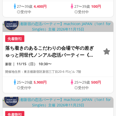
27〜39歳
4,400円
27〜39歳
100円
◎受付中
◎受付中
先着割引
落ち着きのあるこだわりの会場で年の差ぎ
ゅっと同世代ノンアル恋活パーティー《30
名限定》《machicon JAPAN主催》《全
11/15（日）
10:30〜
新宿
席半個室の1対1相席形式》
開催地住所：東京都新宿区新宿三丁目20-6 FSビル 7階
25〜29歳
5,900円
25〜29歳
500円
◎受付中
◎受付中
先着割引