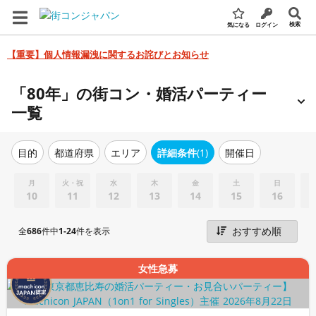
検索
気になる
ログイン
【重要】個人情報漏洩に関するお詫びとお知らせ
「80年」の街コン・婚活パーティー
一覧
エリア
詳細条件
(1)
開催日
目的
都道府県
月
火・祝
水
木
金
土
日
10
11
12
13
14
15
16
全
686
件中
1-24
件を表示
女性急募