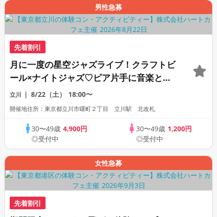
男性急募
先着割引
月に一度の星空ジャズライブ！クラフトビ
ール×ナイトジャズ♡ビア片手に音楽と夜
風に揺られるサマーナイト☆屋外で生演
8/22（土）
18:00〜
立川
奏！芝生の上でプチフェス体験♡ジャズナ
開催地住所：東京都立川市曙町２丁目 立川駅 北改札
イト散策コン♪
30〜49歳
4,900円
30〜49歳
1,200円
◎受付中
◎受付中
女性急募
先着割引