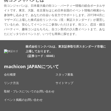
街コンジャパンは、日本最大級の街コン・パーティー情報の総合ポータルサ
イトです。東京、大阪、名古屋をはじめ日本全国のイベント情報の検索から
参加申し込みまで、あなたの出会いを全力でサポートします。2015年4月に
マザーズに上場した株式会社リンクバル（現：東証スタンダード）が運営し
ているため、安心してイベントにご参加いただけます。街コン、恋活・婚活
パーティー、趣味コンはもちろん、合コン形式の少人数イベントまで、あな
たにピッタリのイベントが、いつでも簡単に探せます。
株式会社リンクバルは、東京証券取引所スタンダード市場に
上場しております。
（証券コード：6046）
machicon JAPANについて
会社概要
スタッフ募集
リンク方法
サイトマップ
取材・プレスについてのお問い合わせ
イベント掲載のお問い合わせ