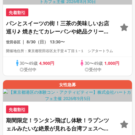
先着割引
パンとスイーツの街！三茶の美味しいお店
巡り♪ 焼きたてカレーパンや絶品クリーム
パン！映える風船パンに瓶詰めチーズケー
8/30（日）
13:30〜
世田谷区
キまで♪パン屋巡りおいしいさんぽコン♡
開催地住所：東京都世田谷区太子堂４丁目１−１ シアタートラム
30〜49歳
4,900円
30〜49歳
1,000円
◎受付中
◎受付中
女性急募
先着割引
期間限定！ランタン飛ばし体験！ラプンツ
ェルみたいな絶景が見れる台湾フェスへ☆