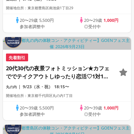
あえるおやつ付き
開催地住所：東京都豊島区南池袋1丁目29
20〜29歳
5,500円
20〜29歳
1,000円
参加者調整中
◎受付中
先着割引
20代30代の夜景フォトミッション★カフェ
ででテイクアウトしゆったり恋活♡1対1男
女ペアトークお約束★1人参加限定★
9/23（水・祝）
18:15〜
丸の内
開催地住所：東京都千代田区丸の内1丁目
20〜39歳
5,500円
20〜39歳
1,000円
参加者調整中
◎受付中