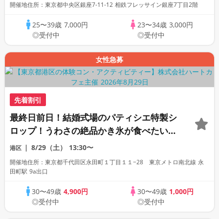
開催地住所：東京都中央区銀座7-11-12 相鉄フレッサイン銀座7丁目2階
25〜39歳
7,000円
23〜34歳
3,000円
◎受付中
◎受付中
女性急募
先着割引
最終日前日！結婚式場のパティシエ特製シ
ロップ！うわさの絶品かき氷が食べたい♡
風鈴回廊と夏の神社巡りコン♪
8/29（土）
13:30〜
港区
開催地住所：東京都千代田区永田町１丁目１１−28 東京メトロ南北線 永
田町駅 9a出口
30〜49歳
4,900円
30〜49歳
1,000円
◎受付中
◎受付中