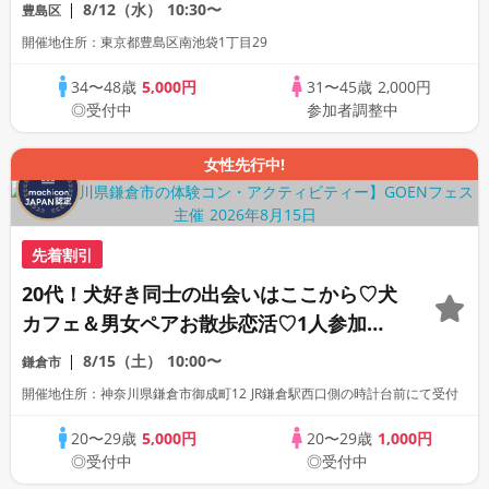
料1800円別途必要★わんことふれあえるお
8/12（水）
10:30〜
豊島区
やつ付き
開催地住所：東京都豊島区南池袋1丁目29
34〜48歳
5,000円
31〜45歳
2,000円
◎受付中
参加者調整中
女性先行中!
先着割引
20代！犬好き同士の出会いはここから♡犬
カフェ＆男女ペアお散歩恋活♡1人参加歓
迎※入場料1800円別途必要
8/15（土）
10:00〜
鎌倉市
開催地住所：神奈川県鎌倉市御成町12 JR鎌倉駅西口側の時計台前にて受付
20〜29歳
5,000円
20〜29歳
1,000円
◎受付中
◎受付中