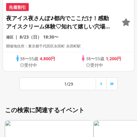
先着割引
夜アイス夜さんぽ♪都内でここだけ！感動
アイスクリーム体験♡知れて嬉しい穴場の
デートスポット散策★全員と1対1トーク♡
8/23（日）
18:30〜
港区
紀尾井町ナイトデートコン♪
開催地住所：東京都千代田区永田町 永田町駅
38〜55歳
4,800円
38〜55歳
1,200円
◎受付中
◎受付中
1/29
この検索に関連するイベント