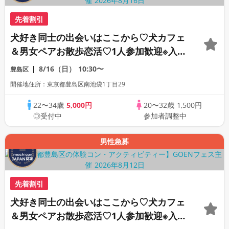
先着割引
犬好き同士の出会いはここから♡犬カフェ
＆男女ペアお散歩恋活♡1人参加歓迎※入場
料1800円別途必要★わんことふれあえるお
8/16（日）
10:30〜
豊島区
やつ付き
開催地住所：東京都豊島区南池袋1丁目29
22〜34歳
5,000円
20〜32歳
1,500円
◎受付中
参加者調整中
男性急募
先着割引
犬好き同士の出会いはここから♡犬カフェ
＆男女ペアお散歩恋活♡1人参加歓迎※入場