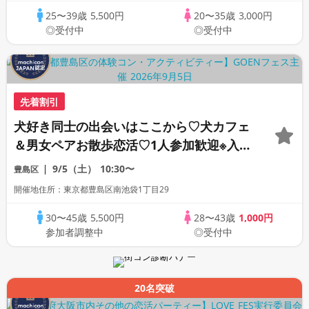
テイタス】
25〜39歳
5,500円
20〜35歳
3,000円
◎受付中
◎受付中
先着割引
犬好き同士の出会いはここから♡犬カフェ
＆男女ペアお散歩恋活♡1人参加歓迎※入場
料1800円別途必要★わんことふれあえるお
9/5（土）
10:30〜
豊島区
やつ付き
開催地住所：東京都豊島区南池袋1丁目29
30〜45歳
5,500円
28〜43歳
1,000円
参加者調整中
◎受付中
20名突破