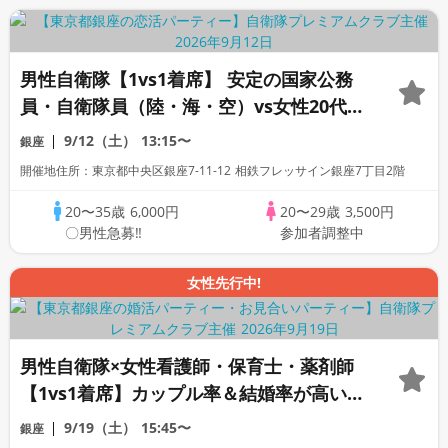
男性自衛隊【1vs1着席】 安定の国家公務
員・自衛隊員（陸・海・空）vs女性20代限
定♡銀座ホテル内カフェ《1名参加中心
9/12（土）
13:15〜
銀座
♡》
開催地住所：東京都中央区銀座7-11-12 相鉄フレッサイン銀座7丁目2階
20〜35歳
6,000円
20〜29歳
3,500円
〇男性急募‼
参加者調整中
女性先行中!
男性自衛隊×女性看護師・保育士・薬剤師
【1vs1着席】カップル率＆結婚率が高い人
気企画♡銀座ホテル内カフェ♪
9/19（土）
15:45〜
銀座