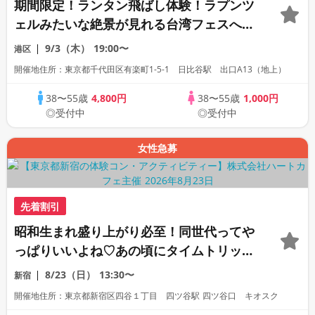
期間限定！ランタン飛ばし体験！ラプンツ
ェルみたいな絶景が見れる台湾フェスへ☆
本場屋台グルメに舌鼓♡台湾気分でお散歩
9/3（木）
19:00〜
港区
コン♪
開催地住所：東京都千代田区有楽町1-5-1 日比谷駅 出口A13（地上）
38〜55歳
4,800円
38〜55歳
1,000円
◎受付中
◎受付中
女性急募
先着割引
昭和生まれ盛り上がり必至！同世代ってや
っぱりいいよね♡あの頃にタイムトリッ
プ！今昔が知れる★懐かし博物館見学コン
8/23（日）
13:30〜
新宿
♪
開催地住所：東京都新宿区四谷１丁目 四ツ谷駅 四ツ谷口 キオスク