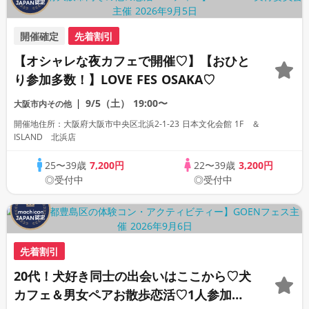
開催確定
先着割引
【オシャレな夜カフェで開催♡】【おひと
り参加多数！】LOVE FES OSAKA♡
9/5（土）
19:00〜
大阪市内その他
開催地住所：大阪府大阪市中央区北浜2-1-23 日本文化会館 1F ＆
ISLAND 北浜店
25〜39歳
7,200円
22〜39歳
3,200円
◎受付中
◎受付中
先着割引
20代！犬好き同士の出会いはここから♡犬
カフェ＆男女ペアお散歩恋活♡1人参加歓