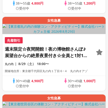
38〜55歳
4,800円
38〜55歳
1,200円
◎受付中
◎受付中
女性急募
先着割引
週末限定☆夜間開館！夜の博物館さんぽ♪
展望台からの絶景夜景付き☆全員と1対1ト
ークお約束♡知的なデート体験♡入場無
8/29（土）
18:00〜
丸の内
料！ナイトミュージアムコン♪
開催地住所：東京都千代田区丸の内１丁目６−４ 丸の内オアゾ
30〜49歳
4,900円
30〜49歳
1,000円
◎受付中
◎受付中
女性急募