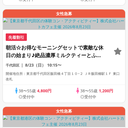
女性急募
先着割引
朝活☆お得なモーニングセットで素敵な休
日の始まり♪絶品濃厚ミルクティーとふわ
ふわマフィン♡全員と1対1トークお約束♡
8/23（日）
10:15〜
千代田区
出逢えるブランチコン♪
開催地住所：東京都千代田区飯田橋４丁目１０−２ ＪＲ飯田橋駅１Ｆ 東口
改札
38〜55歳
4,800円
38〜55歳
1,200円
◎受付中
◎受付中
女性急募