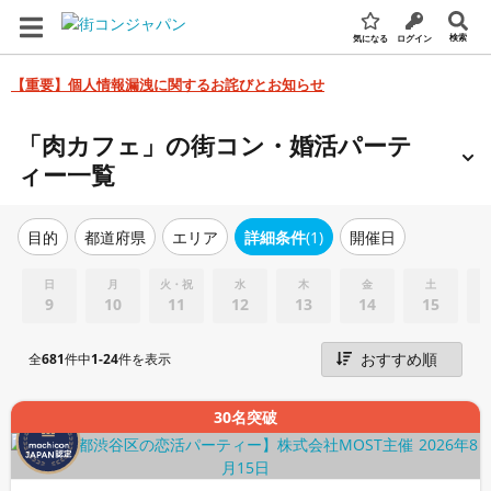
検索
気になる
ログイン
【重要】個人情報漏洩に関するお詫びとお知らせ
「肉カフェ」の街コン・婚活パーテ
ィー一覧
エリア
詳細条件
(1)
開催日
目的
都道府県
日
月
火・祝
水
木
金
土
9
10
11
12
13
14
15
全
681
件中
1-24
件を表示
30名突破