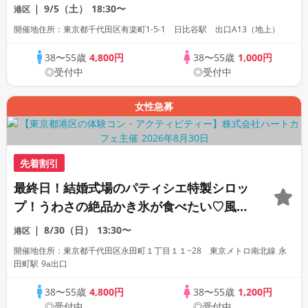
本場屋台グルメに舌鼓♡台湾気分でお散歩
9/5（土）
18:30〜
港区
コン♪
開催地住所：東京都千代田区有楽町1-5-1 日比谷駅 出口A13（地上）
38〜55歳
4,800円
38〜55歳
1,000円
◎受付中
◎受付中
女性急募
先着割引
最終日！結婚式場のパティシエ特製シロッ
プ！うわさの絶品かき氷が食べたい♡風鈴
回廊と夏の神社巡りコン♪
8/30（日）
13:30〜
港区
開催地住所：東京都千代田区永田町１丁目１１−28 東京メトロ南北線 永
田町駅 9a出口
38〜55歳
4,800円
38〜55歳
1,200円
◎受付中
◎受付中