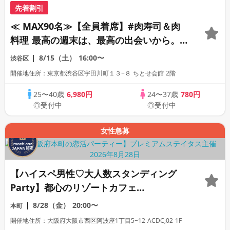
先着割引
≪ MAX90名≫‎【全員着席】#肉寿司＆肉
料理 最高の週末は、最高の出会いから。
素敵な恋の予感。
8/15（土）
16:00〜
渋谷区
開催地住所：東京都渋谷区宇田川町１３−８ ちとせ会館 2階
25〜40歳
6,980円
24〜37歳
780円
◎受付中
◎受付中
女性急募
【ハイスペ男性♡大人数スタンディング
Party】都心のリゾートカフェ
Dining♡【男性ドレスコード有り♡資格
8/28（金）
20:00〜
本町
証100%確認】ドリンク飲み放題♡【毎週
開催地住所：大阪府大阪市西区阿波座1丁目5−12 ACDC;02 1F
末開催♡累計110万人突破☆プレミアムス