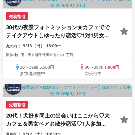
先着割引
30代の夜景フォトミッション★カフェでで
テイクアウトしゆったり恋活♡1対1男女ペ
アトークお約束★1人参加限定★
9/13（日）
18:00〜
丸の内
開催地住所：東京都千代田区丸の内1丁目
30〜39歳
5,500円
30〜39歳
1,000円
参加者調整中
◎受付中
先着割引
20代！犬好き同士の出会いはここから♡犬
カフェ＆男女ペアお散歩恋活♡1人参加歓
迎※入場料1800円別途必要★わんことふれ
9/12（土）
10:30〜
豊島区