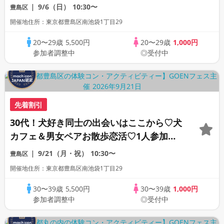
迎※入場料1800円別途必要★わんことふれ
9/6（日）
10:30〜
豊島区
あえるおやつ付き
開催地住所：東京都豊島区南池袋1丁目29
20〜29歳
5,500円
20〜29歳
1,000円
参加者調整中
◎受付中
先着割引
30代！犬好き同士の出会いはここから♡犬
カフェ＆男女ペアお散歩恋活♡1人参加歓
迎※入場料1800円別途必要★わんことふれ
9/21（月・祝）
10:30〜
豊島区
あえるおやつ付き
開催地住所：東京都豊島区南池袋1丁目29
30〜39歳
5,500円
30〜39歳
1,000円
参加者調整中
◎受付中